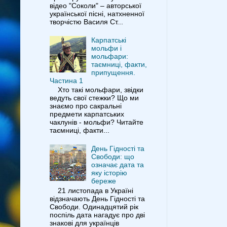
відео "Соколи" – авторської
української пісні, натхненної
творчістю Василя Ст...
Карпатські
мольфи і
мольфари:
таємниці, факти,
припущення.
Частина 1
Хто такі мольфари, звідки
ведуть свої стежки? Що ми
знаємо про сакральні
предмети карпатських
чаклунів - мольфи? Читайте
таємниці, факти...
День Гідності та
Свободи: що
означає дата та
яку історію
береже
21 листопада в Україні
відзначають День Гідності та
Свободи. Одинадцятий рік
поспіль дата нагадує про дві
знакові для українців