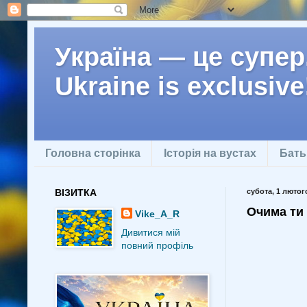
Україна — це супер.
Ukraine is exclusive
Головна сторінка
Історія на вустах
Бать
ВІЗИТКА
субота, 1 лютого
Очима ти 
Vike_A_R
Дивитися мій
повний профіль