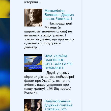
історичн...
Максиміліан
Волошин. Дхарма
поета. Частина 1
Насправді цей
Митець (в
широкому значенні слова) не
вміщався в жодні рамки. І
зовсім не дивно, що про нього
одночасно побутували
діаметр...
ЧИМ УКРАЇНА
ЗАХОПЛЮЄ
СВІТ: ФАКТИ ЯКІ
ВРАЖАЮТЬ
Друзі, у цьому
відео ви дізнаєтесь неймовірні
факти про Україну, які точно
змінять ваше уявлення про
нашу країну! 🇺🇦 Від першої
Констит...
Найулюбленіша
дружина султана
з України: хто