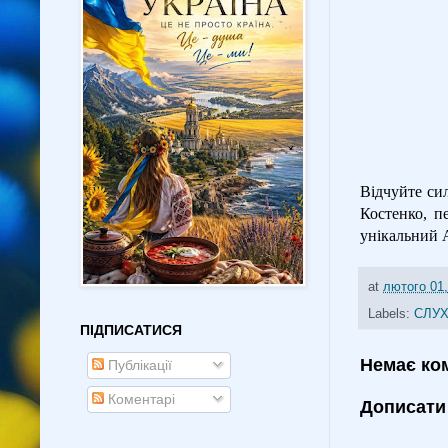
Відчуйте сил
Костенко, п
унікальний A
at
лютого 01,
Labels:
СЛУХ
ПІДПИСАТИСЯ
Немає ко
Публікації
Коментарі
Дописати