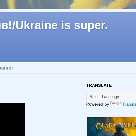
!/Ukraine is super.
вання
TRANSLATE
Powered by
Transl