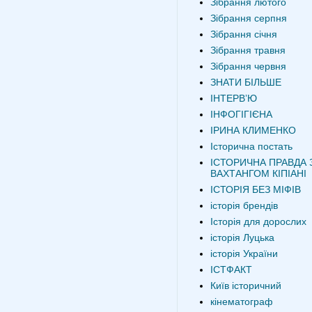
Зібрання лютого
Зібрання серпня
Зібрання січня
Зібрання травня
Зібрання червня
ЗНАТИ БІЛЬШЕ
ІНТЕРВʼЮ
ІНФОГІГІЄНА
ІРИНА КЛИМЕНКО
Історична постать
ІСТОРИЧНА ПРАВДА 
ВАХТАНГОМ КІПІАНІ
ІСТОРІЯ БЕЗ МІФІВ
історія брендів
Історія для дорослих
історія Луцька
історія України
ІСТФАКТ
Київ історичний
кінематограф