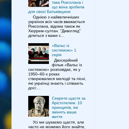
така Роксолана і
що вона зробила
для своєї Батьківщини
Однією з найвеличніших
українок всіх часів вважається
Роксолана, відома також як
Хюррем-султан. "Дивогляд"
ділиться з вами с...
«Вальс із
системою» 1
серія
Двосерійний
фільм «Вальс із
системою» розповідає, як у
1950–60-х роках
створювалися мелодії та пісні,
які українці знають і співають
досі:...
Секрети щастя за
Арістотелем: 10
принципів, які
змінять ваше
життя
Усі ми шукаємо щастя, але
часто не можемо його знайти,