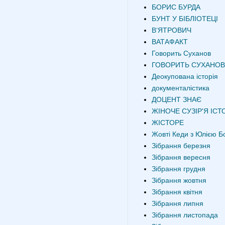
БОРИС БУРДА
БУНТ У БІБЛІОТЕЦІ
В‘ЯТРОВИЧ
ВАТАФАКТ
Говорить Суханов
ГОВОРИТЬ СУХАНОВ
Деокупована історія
документалістика
ДОЦЕНТ ЗНАЄ
ЖІНОЧЕ СУЗІР'Я ІСТО
ЖІСТОРЕ
Жовті Кеди з Юлією Б
Зібрання березня
Зібрання вересня
Зібрання грудня
Зібрання жовтня
Зібрання квітня
Зібрання липня
Зібрання листопада