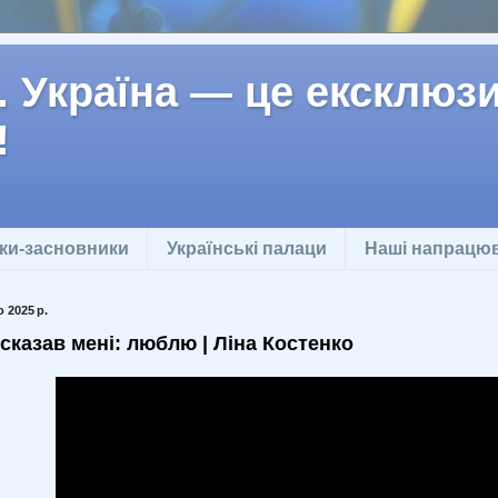
 Україна — це ексклюзив
!
ки-засновники
Українські палаци
Наші напрацю
 2025 р.
сказав мені: люблю | Ліна Костенко