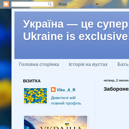
Україна — це супер.
Ukraine is exclusive
Головна сторінка
Історія на вустах
Бать
ВІЗИТКА
четвер, 2 липня 
Забороне
Vike_A_R
Дивитися мій
повний профіль