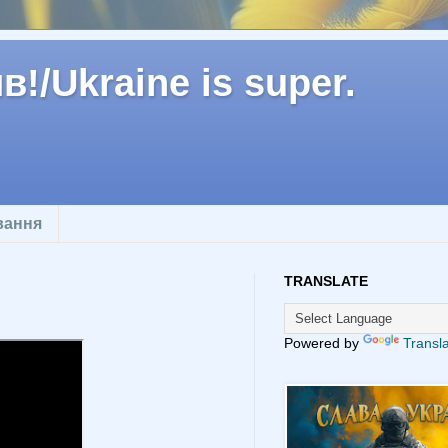
!/Ukraine is super.
вання
TRANSLATE
Powered by
Transl