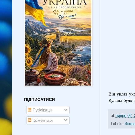
Він уклав ук
ПІДПИСАТИСЯ
Куліша було 
Публікації
at
липня 02, 
Коментарі
Labels:
біогр