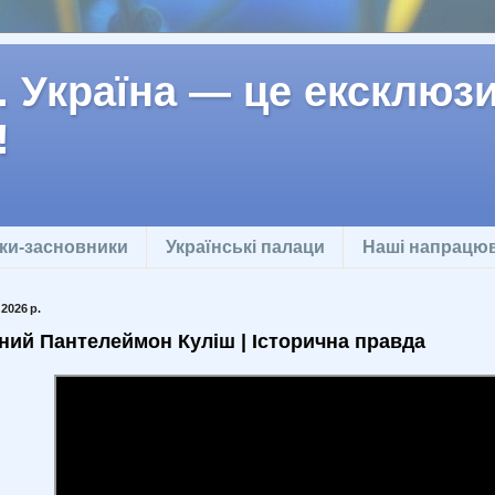
 Україна — це ексклюзив
!
ки-засновники
Українські палаци
Наші напрацю
2026 р.
ний Пантелеймон Куліш | Історична правда