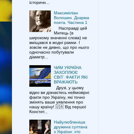
історичн...
Максиміліан
Волошин. Дхарма
поета. Частина 1
Насправді цей
Митець (в
широкому значенні слова) не
вміщався в жодні рамки. І
зовсім не дивно, що про нього
одночасно побутували
діаметр...
ЧИМ УКРАЇНА
ЗАХОПЛЮЄ
СВІТ: ФАКТИ ЯКІ
ВРАЖАЮТЬ
Друзі, у цьому
відео ви дізнаєтесь неймовірні
факти про Україну, які точно
змінять ваше уявлення про
нашу країну! 🇺🇦 Від першої
Констит...
Найулюбленіша
дружина султана
з України: хто