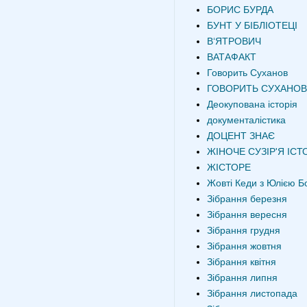
БОРИС БУРДА
БУНТ У БІБЛІОТЕЦІ
В‘ЯТРОВИЧ
ВАТАФАКТ
Говорить Суханов
ГОВОРИТЬ СУХАНОВ
Деокупована історія
документалістика
ДОЦЕНТ ЗНАЄ
ЖІНОЧЕ СУЗІР'Я ІСТО
ЖІСТОРЕ
Жовті Кеди з Юлією Б
Зібрання березня
Зібрання вересня
Зібрання грудня
Зібрання жовтня
Зібрання квітня
Зібрання липня
Зібрання листопада