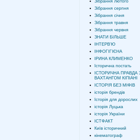
Зібрання лютого
Зібрання серпня
Зібрання січня
Зібрання травня
Зібрання червня
ЗНАТИ БІЛЬШЕ
ІНТЕРВʼЮ
ІНФОГІГІЄНА
ІРИНА КЛИМЕНКО
Історична постать
ІСТОРИЧНА ПРАВДА 
ВАХТАНГОМ КІПІАНІ
ІСТОРІЯ БЕЗ МІФІВ
історія брендів
Історія для дорослих
історія Луцька
історія України
ІСТФАКТ
Київ історичний
кінематограф