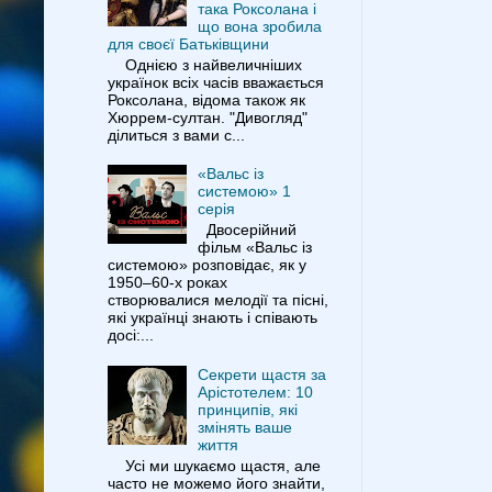
така Роксолана і
що вона зробила
для своєї Батьківщини
Однією з найвеличніших
українок всіх часів вважається
Роксолана, відома також як
Хюррем-султан. "Дивогляд"
ділиться з вами с...
«Вальс із
системою» 1
серія
Двосерійний
фільм «Вальс із
системою» розповідає, як у
1950–60-х роках
створювалися мелодії та пісні,
які українці знають і співають
досі:...
Секрети щастя за
Арістотелем: 10
принципів, які
змінять ваше
життя
Усі ми шукаємо щастя, але
часто не можемо його знайти,