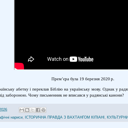
Прем’єра була 19 березня 2020 р.
раїнську абетку і переклав Біблію на українську мову. Однак у рад
під забороною.
Чому письменник не вписався у радянські канони?
2026
афічні нариси
,
ІСТОРИЧНА ПРАВДА З ВАХТАНГОМ КІПІАНІ
,
КУЛЬТУРН