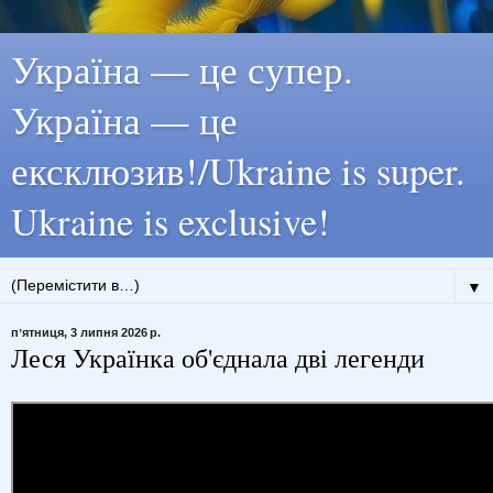
Україна — це супер.
Україна — це
ексклюзив!/Ukraine is super.
Ukraine is exclusive!
▼
пʼятниця, 3 липня 2026 р.
Леся Українка об'єднала дві легенди