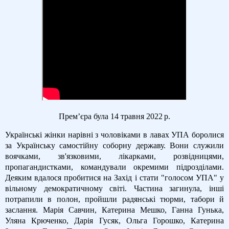
Прем’єра була 14 травня 2022 р.
Українські жінки нарівні з чоловіками в лавах УПА боролися
за Українську самостійну соборну державу. Вони служили
воячками, зв'язковими, лікарками, розвідницями,
пропагандистками, командували окремими підрозділами.
Деяким вдалося пробитися на Захід і стати "голосом УПА" у
вільному демократичному світі. Частина загинула, інші
потрапили в полон, пройшли радянські тюрми, табори й
заслання. Марія Савчин, Катерина Мешко, Ганна Гунька,
Уляна Крюченко, Дарія Гусяк, Ольга Горошко, Катерина