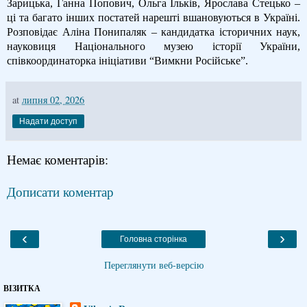
Зарицька, Ганна Попович, Ольга Ільків, Ярослава Стецько –
ці та багато інших постатей нарешті вшановуються в Україні.
Розповідає Аліна Понипаляк – кандидатка історичних наук,
науковиця Національного музею історії України,
співкоординаторка ініціативи “Вимкни Російське”.
at
липня 02, 2026
Надати доступ
Немає коментарів:
Дописати коментар
‹
›
Головна сторінка
Переглянути веб-версію
ВІЗИТКА