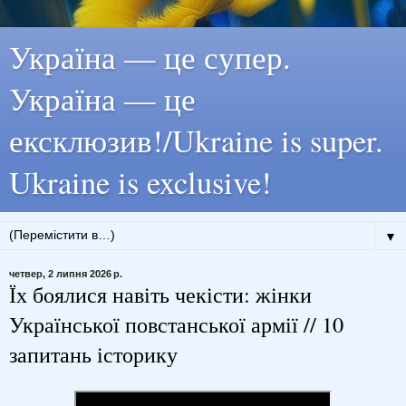
Україна — це супер.
Україна — це
ексклюзив!/Ukraine is super.
Ukraine is exclusive!
▼
четвер, 2 липня 2026 р.
Їх боялися навіть чекісти: жінки
Української повстанської армії // 10
запитань історику