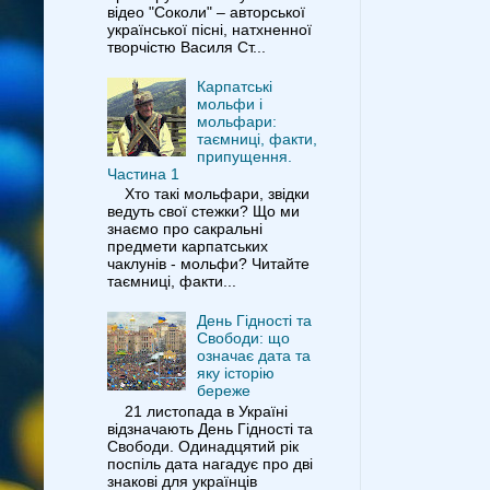
відео "Соколи" – авторської
української пісні, натхненної
творчістю Василя Ст...
Карпатські
мольфи і
мольфари:
таємниці, факти,
припущення.
Частина 1
Хто такі мольфари, звідки
ведуть свої стежки? Що ми
знаємо про сакральні
предмети карпатських
чаклунів - мольфи? Читайте
таємниці, факти...
День Гідності та
Свободи: що
означає дата та
яку історію
береже
21 листопада в Україні
відзначають День Гідності та
Свободи. Одинадцятий рік
поспіль дата нагадує про дві
знакові для українців