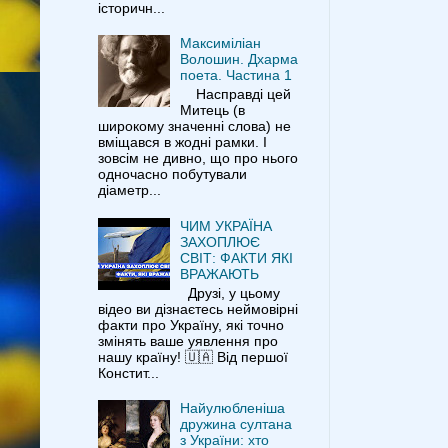
історичн...
Максиміліан
Волошин. Дхарма
поета. Частина 1
Насправді цей
Митець (в
широкому значенні слова) не
вміщався в жодні рамки. І
зовсім не дивно, що про нього
одночасно побутували
діаметр...
ЧИМ УКРАЇНА
ЗАХОПЛЮЄ
СВІТ: ФАКТИ ЯКІ
ВРАЖАЮТЬ
Друзі, у цьому
відео ви дізнаєтесь неймовірні
факти про Україну, які точно
змінять ваше уявлення про
нашу країну! 🇺🇦 Від першої
Констит...
Найулюбленіша
дружина султана
з України: хто