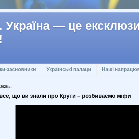
 Україна — це ексклюзив
!
ки-засновники
Українські палаци
Наші напрацю
 2026 р.
все, що ви знали про Крути – розбиваємо міфи