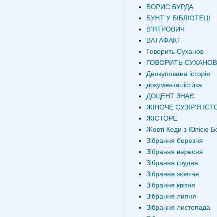
БОРИС БУРДА
БУНТ У БІБЛІОТЕЦІ
В‘ЯТРОВИЧ
ВАТАФАКТ
Говорить Суханов
ГОВОРИТЬ СУХАНОВ
Деокупована історія
документалістика
ДОЦЕНТ ЗНАЄ
ЖІНОЧЕ СУЗІР'Я ІСТО
ЖІСТОРЕ
Жовті Кеди з Юлією Б
Зібрання березня
Зібрання вересня
Зібрання грудня
Зібрання жовтня
Зібрання квітня
Зібрання липня
Зібрання листопада