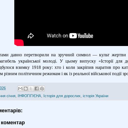
тами давно перетворили на зручний символ — культ жертви 
загибель української молоді. У цьому випуску «Історії для 
ідбулося взимку 1918 року: хто і коли закріпив наратив про ка
м різним політичним режимам і як із реальної військової події 
2026
ння січня
,
ІНФОГІГІЄНА
,
Історія для дорослих
,
історія України
ментарів:
 коментар