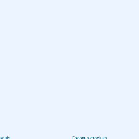
кація
Головна сторінка