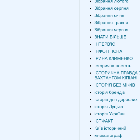
Зібрання лютого
Зібрання серпня
Зібрання січня
Зібрання травня
Зібрання червня
ЗНАТИ БІЛЬШЕ
ІНТЕРВʼЮ
ІНФОГІГІЄНА
ІРИНА КЛИМЕНКО
Історична постать
ІСТОРИЧНА ПРАВДА 
ВАХТАНГОМ КІПІАНІ
ІСТОРІЯ БЕЗ МІФІВ
історія брендів
Історія для дорослих
історія Луцька
історія України
ІСТФАКТ
Київ історичний
кінематограф