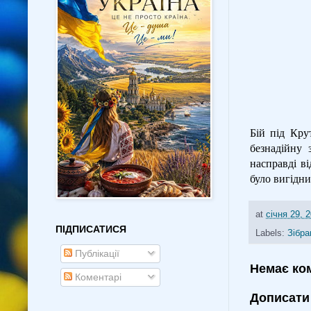
Бій під Кру
безнадійну 
насправді в
було вигідни
at
січня 29, 
ПІДПИСАТИСЯ
Labels:
Зібра
Публікації
Немає ко
Коментарі
Дописати