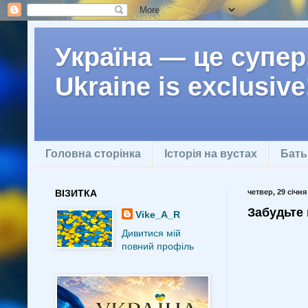
Україна — це супер.
Ukraine is exclusive
Головна сторінка
Історія на вустах
Бать
ВІЗИТКА
четвер, 29 січня
Забудьте 
Vike_A_R
Дивитися мій
повний профіль