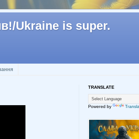
!/Ukraine is super.
вання
TRANSLATE
Powered by
Transl