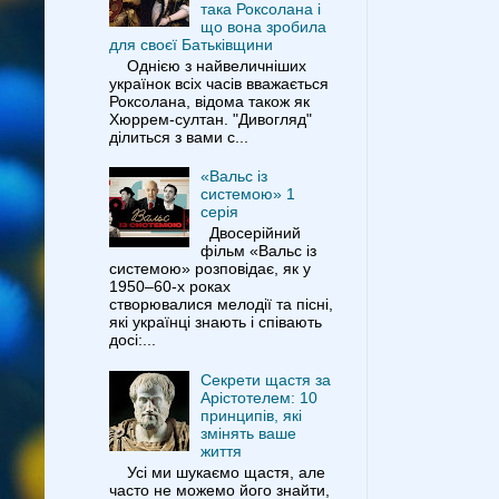
така Роксолана і
що вона зробила
для своєї Батьківщини
Однією з найвеличніших
українок всіх часів вважається
Роксолана, відома також як
Хюррем-султан. "Дивогляд"
ділиться з вами с...
«Вальс із
системою» 1
серія
Двосерійний
фільм «Вальс із
системою» розповідає, як у
1950–60-х роках
створювалися мелодії та пісні,
які українці знають і співають
досі:...
Секрети щастя за
Арістотелем: 10
принципів, які
змінять ваше
життя
Усі ми шукаємо щастя, але
часто не можемо його знайти,