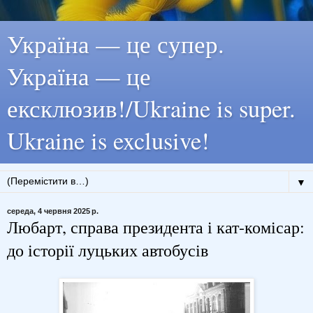
Україна — це супер.
Україна — це
ексклюзив!/Ukraine is super.
Ukraine is exclusive!
▼
середа, 4 червня 2025 р.
Любарт, справа президента і кат-комісар:
до історії луцьких автобусів