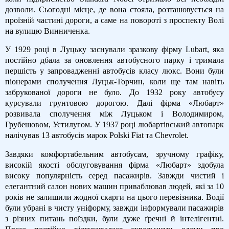
дозволи. Сьогодні місце, де вона стояла, розташовується на
проїзній частині дороги, а саме на повороті з проспекту Волі
на вулицю Винниченка.
У 1929 році в Луцьку заснували зразкову фірму Lubart, яка
постійно дбала за оновлення автобусного парку і тримала
першість у запровадженні автобусів класу люкс. Вони були
піонерами сполучення Луцьк-Торчин, коли ще там навіть
забрукованої дороги не було. До 1932 року автобусу
курсували грунтовою дорогою. Далі фірма «Любарт»
розвивала сполучення між Луцьком і Володимиром,
Грубешовом, Устилугом. У 1937 році любартівський автопарк
налічував 13 автобусів марок Polski Fiat та Chevrolet.
Завдяки комфортабельним автобусам, зручному графіку,
високій якості обслуговування фірма «Любарт» здобула
високу популярність серед пасажирів. Завжди чистий і
елегантний салон нових машин приваблював людей, які за 10
років не залишили жодної скарги на цього перевізника. Водії
були убрані в чисту уніформу, завжди інформували пасажирів
з різних питань поїздки, були дуже ґречні й інтелігентні.