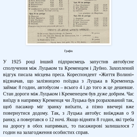
Графік
У 1925 році інший підприємець запустив автобусне
сполучення між Луцьком та Кременцем і Дубно. Захоплений
відгук писала місцева преса. Кореспондент «Життя Волині»
відзначав, що залізницею поїздка з Луцька в Кременець
займає 8 годин, автобусом – всього 4 і до того ж це дешевше.
Стан дороги між Луцьком і Кременецем був дуже добрим. Час
виїзду в напрямку Кременця чи Луцька був розрахований так,
щоб пасажир міг зранку виїхати, а пізно ввечері вже
повернутися додому. Так, з Луцька автобус виїжджав о 9
ранку, а повертався о 12 ночі. Якщо відняти 8 годин, які треба
на дорогу в обох напрямках, то пасажирові залишалося 7
годин на залагодження особистих справ.