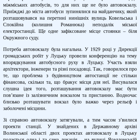
міжміських автобусів, то для них ще не було автовокзалу.
Приїжджі до міста автобуси зупинялися на майданчику, який
розташовувався на перетині нинішніх вулиць Ковельська і
Спокійна (колишня Романюка) неподалік міської
електростанції. Ще одне зафіксоване місце стоянки – біля
Окружного суду.
Потреба автовокзалу була нагальна. У 1929 році у Дирекції
громадських робіт у Луцьку провели конференцію на тему
впорядкування автобусного руху в Луцьку. Участь взяли
архітектори, інженери та різні посадовці. Так, говорилося про
те, що проблема з будівництвом автостанції не стільки
фінансова, скільки та, що бракує місця для неї. Висувалася
слушна ідея того, розташування автовокзалу має бути
пов’язане із залізничним вокзалом та пристанню. Водночас
близько розташувати вокзал було важко через рельєф і
заболочені місцини.
Зі справою автовокзалу затягували, а тим часом з’вилися
проекти станції. У знайдених в Державному архіві
Волинської області двох проектах автовокзалу в Луцьку
подається одна і та сама локація – на вулиці Ягеллонській