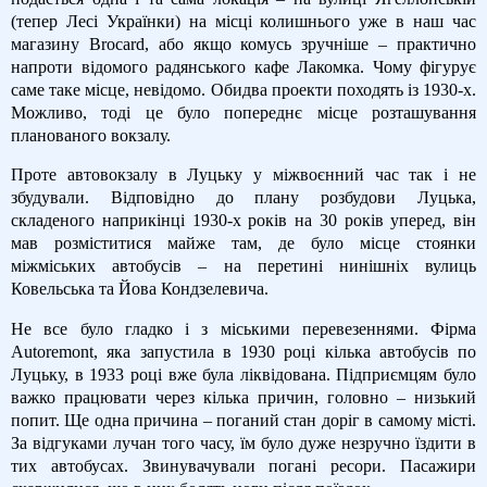
(тепер Лесі Українки) на місці колишнього уже в наш час
магазину Brocard, або якщо комусь зручніше – практично
напроти відомого радянського кафе Лакомка. Чому фігурує
саме таке місце, невідомо. Обидва проекти походять із 1930-х.
Можливо, тоді це було попереднє місце розташування
планованого вокзалу.
Проте автовокзалу в Луцьку у міжвоєнний час так і не
збудували. Відповідно до плану розбудови Луцька,
складеного наприкінці 1930-х років на 30 років уперед, він
мав розміститися майже там, де було місце стоянки
міжміських автобусів – на перетині нинішніх вулиць
Ковельська та Йова Кондзелевича.
Не все було гладко і з міськими перевезеннями. Фірма
Autoremont, яка запустила в 1930 році кілька автобусів по
Луцьку, в 1933 році вже була ліквідована. Підприємцям було
важко працювати через кілька причин, головно – низький
попит. Ще одна причина – поганий стан доріг в самому місті.
За відгуками лучан того часу, їм було дуже незручно їздити в
тих автобусах. Звинувачували погані ресори. Пасажири