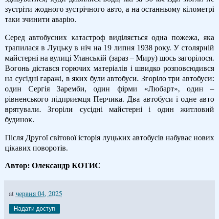
зустріти жодного зустрічного авто, а на останньому кілометрі
таки зчинити аварію.
Серед автобусних катастроф виділяється одна пожежа, яка
трапилася в Луцьку в ніч на 19 липня 1938 року. У столярній
майстерні на вулиці Уланській (зараз – Миру) щось загорілося.
Вогонь дістався горючих матеріалів і швидко розповсюдився
на сусідні гаражі, в яких були автобуси. Згоріло три автобуси:
один Сергія Заремби, один фірми «Любарт», один –
рівненського підприємця Перчика. Два автобуси і одне авто
врятували. Згоріли сусідні майстерні і один житловий
будинок.
Після Другої світової історія луцьких автобусів набуває нових
цікавих поворотів.
Автор: Олександр КОТИС
at
червня 04, 2025
Надати доступ