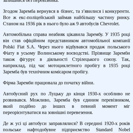
залишився без перевізника.
Згодом Заремба вернувся в бізнес, та з’явилися і конкуренти.
Все ж екс-поліцейський займав найбільшу частину ринку.
Станом на 1936 рік в нього було аж 9 автобусів Chevrolet.
Автомобільна справа неабияк цікавила Зарембу. У 1935 році
він став офіційним представником автомобільної компанії
Polski Fiat S.A. Через нього відбувався продаж польського
Фіату в усьому Волинському воєводстві. Прізвище Заремби
також фігурує в діяльності Стрілецького союзу. Так,
наприклад, під час мотоциклетного пробігу в 1935 році
Заремба був технічним комісаром пробігу.
Фірма Заремби працювала до початку війни.
Автобусний рух по Луцьку до кінця 1930-х особливо не
розвивався. Можливо, Заремба був єдиним перевізником,
який подібно до інших в певний момент міг
переорієнтуватися на зовнішні перевезення.
Де ж усі ці автобуси заправлялися? В середині 1920-х років
польське нафтодобувне підприємство Standard Nobel