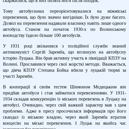
скаржилися, що в них болять ноги після поїздок.
Тому автобусники переорієнтовувалися на міжміські
перевезення, що було значно вигідніше. Їх було дуже багато.
Дозвіл на перевезення надавали власнику навіть лише одного
автобуса. Станом на початок 1930-х по Волинському
воєводству їздило більше 100 автобусів.
У 1931 році звільнився з поліційної служби знаний
антикомуніст Сергій Заремба, що вплинуло на автобусну
історію Луцька. Він брав активну участь в ліквідації КПЗУ на
Волині. Прославився через свої жорсткі методи. Вважається,
що діяча КПЗУ Степана Бойка вбили у луцькій тюрмі за
участі Заремби.
В кооперації зі своїм тестем Шимоном Медицьким він
придбав автобуси і став займатися перевезеннями. У 1931-
1934 складав конкуренцію із міських перевезень в Луцьку на
автобусі. Очевидно, через свій важкий характер мав з цим
проблеми. Адже в пресу просочилася інформація про його
скандал із міською владою, через який Заремба втратив
концесію на міські перевезення. І Луцьк на якийсь час