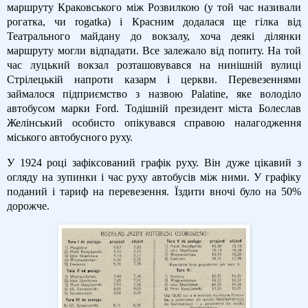
маршруту Краковського між Розвилкою (у той час називали
рогатка, чи rogatka) і Красним додалася ще гілка від
Театрального майдану до вокзалу, хоча деякі ділянки
маршруту могли відпадати. Все залежало від попиту. На той
час луцький вокзал розташовувався на нинішній вулиці
Стрілецькій напроти казарм і церкви. Перевезеннями
займалося підприємство з назвою Palatine, яке володіло
автобусом марки Ford. Тодішній президент міста Болеслав
Желінський особисто опікувався справою налагодження
міського автобусного руху.
У 1924 році зафіксований графік руху. Він дуже цікавий з
огляду на зупинки і час руху автобусів між ними. У графіку
поданий і тариф на перевезення. Їздити вночі було на 50%
дорожче.