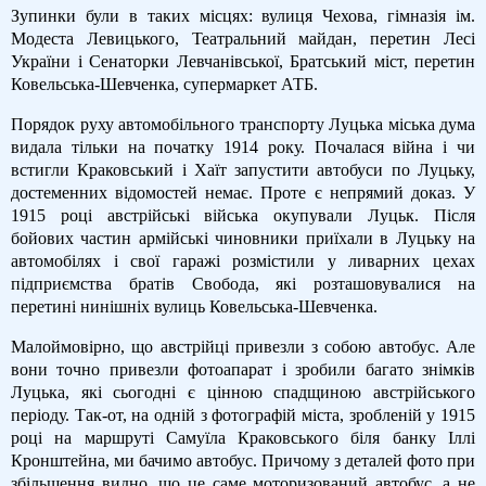
Зупинки були в таких місцях: вулиця Чехова, гімназія ім.
Модеста Левицького, Театральний майдан, перетин Лесі
України і Сенаторки Левчанівської, Братський міст, перетин
Ковельська-Шевченка, супермаркет АТБ.
Порядок руху автомобільного транспорту Луцька міська дума
видала тільки на початку 1914 року. Почалася війна і чи
встигли Краковський і Хаїт запустити автобуси по Луцьку,
достеменних відомостей немає. Проте є непрямий доказ. У
1915 році австрійські війська окупували Луцьк. Після
бойових частин армійські чиновники приїхали в Луцьку на
автомобілях і свої гаражі розмістили у ливарних цехах
підприємства братів Свобода, які розташовувалися на
перетині нинішніх вулиць Ковельська-Шевченка.
Малоймовірно, що австрійці привезли з собою автобус. Але
вони точно привезли фотоапарат і зробили багато знімків
Луцька, які сьогодні є цінною спадщиною австрійського
періоду. Так-от, на одній з фотографій міста, зробленій у 1915
році на маршруті Самуїла Краковського біля банку Іллі
Кронштейна, ми бачимо автобус. Причому з деталей фото при
збільшення видно, що це саме моторизований автобус, а не