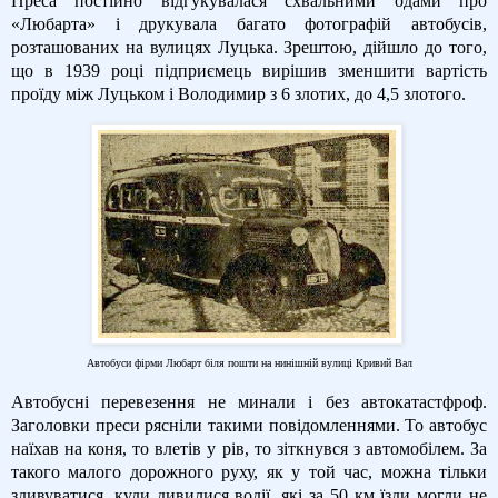
Преса постійно відгукувалася схвальними одами про
«Любарта» і друкувала багато фотографій автобусів,
розташованих на вулицях Луцька. Зрештою, дійшло до того,
що в 1939 році підприємець вирішив зменшити вартість
проїду між Луцьком і Володимир з 6 злотих, до 4,5 злотого.
Автобуси фірми Любарт біля пошти на нинішній вулиці Кривий Вал
Автобусні перевезення не минали і без автокатастфроф.
Заголовки преси рясніли такими повідомленнями. То автобус
наїхав на коня, то влетів у рів, то зіткнувся з автомобілем. За
такого малого дорожного руху, як у той час, можна тільки
здивуватися, куди дивилися водії, які за 50 км їзди могли не