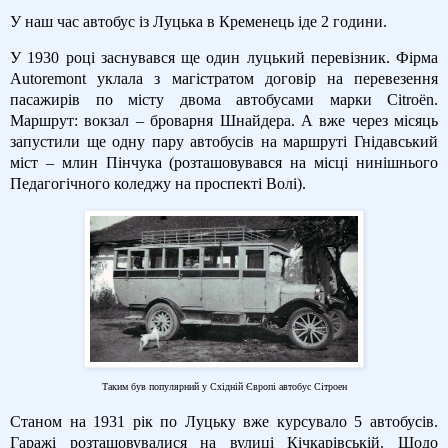
У наш час автобус із Луцька в Кременець іде 2 години.
У 1930 році заснувався ще один луцький перевізник. Фірма
Autoremont уклала з магістратом договір на перевезення
пасажирів по місту двома автобусами марки Citroën.
Маршрут: вокзал – броварня Шнайдера. А вже через місяць
запустили ще одну пару автобусів на маршруті Гнідавський
міст – млин Пінчука (розташовувався на місці нинішнього
Педагогічного коледжу на проспекті Волі).
Таким був популярний у Східній Європі автобус Сітроен
Станом на 1931 рік по Луцьку вже курсувало 5 автобусів.
Гаражі розташовувалися на вулиці Кічкарівській. Щодо