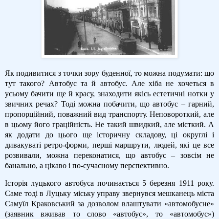
Як подивитися з точки зору буденної, то можна подумати: що
тут такого? Автобус та й автобус. Але хіба не хочеться в
усьому бачити ще й красу, знаходити якісь естетичні нотки у
звичних речах? Тоді можна побачити, що автобус – гарний,
пропорційний, поважний вид транспорту. Неповороткий, але
в цьому його граційність. Не такий швидкий, але місткий. А
як додати до цього ще історичну складову, ці округлі і
дивакуваті ретро-форми, перші маршрути, людей, які це все
розвивали, можна переконатися, що автобус – зовсім не
банально, а цікаво і по-сучасному перспективно.
Історія луцького автобуса починається 5 березня 1911 року.
Саме тоді в Луцьку міську управу звернувся мешканець міста
Самуїл Краковський за дозволом влаштувати «автомобусне»
(заявник вживав то слово «автобус», то «автомобус»)