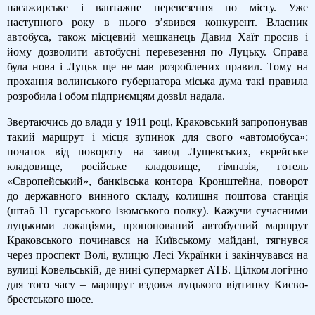
пасажирське і вантажне перевезення по місту. Уже
наступного року в нього з’явився конкурент. Власник
автобуса, також місцевий мешканець Давид Хаїт просив і
йому дозволити автобусні перевезення по Луцьку. Справа
була нова і Луцьк ще не мав розроблених правил. Тому на
прохання волинського губернатора міська дума такі правила
розробила і обом підприємцям дозвіл надала.
Звертаючись до влади у 1911 році, Краковський запропонував
такий маршрут і місця зупинок для свого «автомобуса»:
початок від повороту на завод Лущевських, єврейське
кладовище, російське кладовище, гімназія, готель
«Європейський», банківська контора Кронштейна, поворот
до державного винного складу, колишня поштова станція
(штаб 11 гусарського Ізюмського полку). Кажучи сучасними
луцькими локаціями, пропонований автобусний маршрут
Краковського починався на Київському майдані, тягнувся
через проспект Волі, вулицю Лесі Українки і закінчувався на
вулиці Ковельській, де нині супермаркет АТБ. Цілком логічно
для того часу – маршрут вздовж луцького відтинку Києво-
брестського шосе.