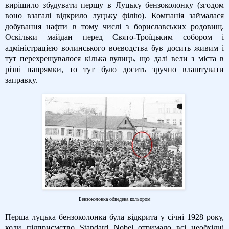
вирішило збудувати першу в Луцьку бензоколонку (згодом
воно взагалі відкрило луцьку філію). Компанія займалася
добування нафти в тому числі з бориславських родовищ.
Оскільки майдан перед Свято-Троїцьким собором і
адміністрацією волинського воєводства був досить живим і
тут перехрещувалося кілька вулиць, що далі вели з міста в
різні напрямки, то тут було досить зручно влаштувати
заправку.
Бензоколонка обведена кольором
Перша луцька бензоколонка була відкрита у січні 1928 року,
коли підприємство Standard Nobel отримало всі необхідні