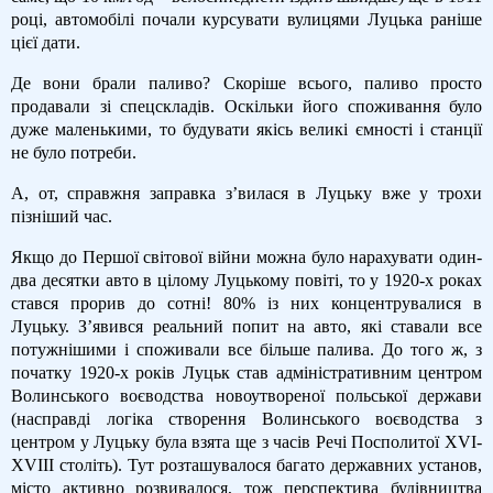
році, автомобілі почали курсувати вулицями Луцька раніше
цієї дати.
Де вони брали паливо? Скоріше всього, паливо просто
продавали зі спецскладів. Оскільки його споживання було
дуже маленькими, то будувати якісь великі ємності і станції
не було потреби.
А, от, справжня заправка з’вилася в Луцьку вже у трохи
пізніший час.
Якщо до Першої світової війни можна було нарахувати один-
два десятки авто в цілому Луцькому повіті, то у 1920-х роках
стався прорив до сотні! 80% із них концентрувалися в
Луцьку. З’явився реальний попит на авто, які ставали все
потужнішими і споживали все більше палива. До того ж, з
початку 1920-х років Луцьк став адміністративним центром
Волинського воєводства новоутвореної польської держави
(насправді логіка створення Волинського воєводства з
центром у Луцьку була взята ще з часів Речі Посполитої XVI-
XVIII століть). Тут розташувалося багато державних установ,
місто активно розвивалося, тож перспектива будівництва