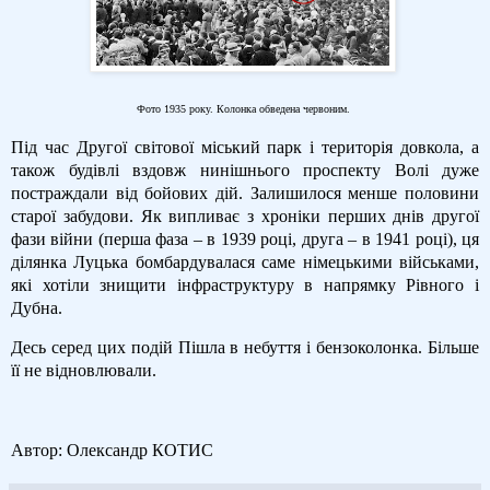
Фото 1935 року. Колонка обведена червоним.
Під час Другої світової міський парк і територія довкола, а
також будівлі вздовж нинішнього проспекту Волі дуже
постраждали від бойових дій. Залишилося менше половини
старої забудови. Як випливає з хроніки перших днів другої
фази війни (перша фаза – в 1939 році, друга – в 1941 році), ця
ділянка Луцька бомбардувалася саме німецькими військами,
які хотіли знищити інфраструктуру в напрямку Рівного і
Дубна.
Десь серед цих подій Пішла в небуття і бензоколонка. Більше
її не відновлювали.
Автор: Олександр КОТИС