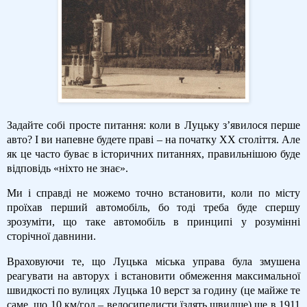
Задайте собі просте питання: коли в Луцьку з’явилося перше
авто? І ви напевне будете праві – на початку ХХ століття. Але
як це часто буває в історичних питаннях, правильнішою буде
відповідь «ніхто не знає».
Ми і справді не можемо точно встановити, коли по місту
проїхав перший автомобіль, бо тоді треба буде спершу
зрозуміти, що таке автомобіль в принципі у розумінні
сторічної давнини.
Враховуючи те, що Луцька міська управа була змушена
реагувати на авторух і встановити обмеження максимальної
швидкості по вулицях Луцька 10 верст за годину (це майже те
саме, що 10 км/год – велосипедисти їздять швидше) ще в 1911