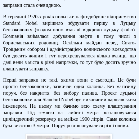
заправки стала очевидною.
В середині 1920-х років польське нафтодобувне підприємство
Standard Nobel вирішило збудувати першу в Луцьку
бензоколонку (згодом воно взагалі відкрило луцьку філію).
Компанія займалася добування нафти в тому числі з
бориславських родовищ. Оскільки майдан перед Свято-
Троїцьким собором і адміністрацією волинського воєводства
був досить живим і тут перехрещувалося кілька вулиць, що
далі вели з міста в різні напрямки, то тут було досить зручно
влаштувати заправку.
Перші заправки не такі, якими вони є сьогодні. Це були
просто бензоколонки, зазвичай одна колонка. Без магазину
поруч, без накриття, без вибору палива. Проект луцької
бензоколонки для Standard Nobel був виконаний варшавським
інженером. На ньому ми бачимо всю схему влаштування
заправки. Під землею на глибині метра розташовувався
циліндричний резервуар на майже 1900 літрів. Сама колонка
була висотою 3 метри. Поруч розташовувалися різні оливи.