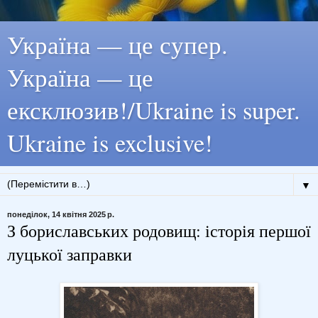
Україна — це супер.
Україна — це
ексклюзив!/Ukraine is super.
Ukraine is exclusive!
▼
понеділок, 14 квітня 2025 р.
З бориславських родовищ: історія першої
луцької заправки