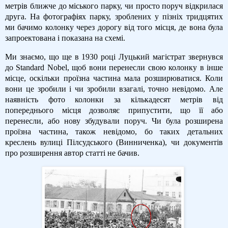
метрів ближче до міського парку, чи просто поруч відкрилася
друга. На фотографіях парку, зроблених у пізніх тридцятих
ми бачимо колонку через дорогу від того місця, де вона була
запроектована і показана на схемі.
Ми знаємо, що ще в 1930 році Луцький магістрат звернувся
до Standard Nobel, щоб вони перенесли свою колонку в інше
місце, оскільки проїзна частина мала розширюватися. Коли
вони це зробили і чи зробили взагалі, точно невідомо. Але
наявність фото колонки за кількадесят метрів від
попереднього місця дозволяє припустити, що її або
перенесли, або нову збудували поруч. Чи була розширена
проїзна частина, також невідомо, бо таких детальних
креслень вулиці Пілсудського (Винниченка), чи документів
про розширення автор статті не бачив.