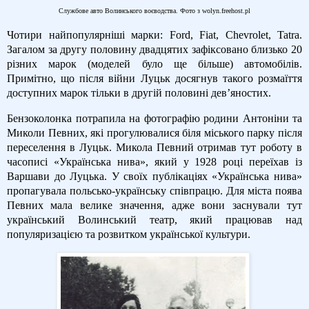
Службове авто Волинського воєводства. Фото з wolyn.freehost.pl
Чотири найпопулярніші марки: Ford, Fiat, Chevrolet, Tatra.
Загалом за другу половину двадцятих зафіксовано близько 20
різних марок (моделей було ще більше) автомобілів.
Примітно, що після війни Луцьк досягнув такого розмаїття
доступних марок тільки в другій половині дев’яностих.
Бензоколонка потрапила на фотографію родини Антоніни та
Миколи Певних, які прогулювалися біля міського парку після
переселення в Луцьк. Микола Певний отримав тут роботу в
часописі «Українська нива», який у 1928 році переїхав із
Варшави до Луцька. У своїх публікаціях «Українська нива»
пропагувала польсько-українську співпрацю. Для міста поява
Певних мала велике значення, адже вони заснували тут
український Волинський театр, який працював над
популяризацією та розвитком української культури.