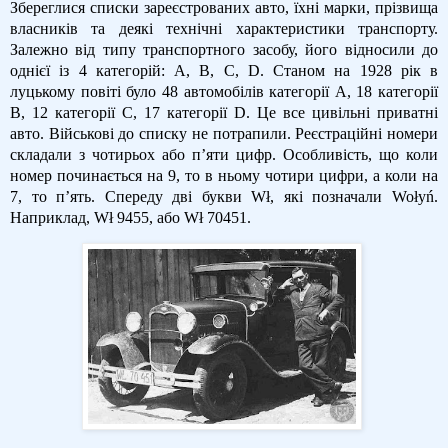
Збереглися списки зареєстрованих авто, їхні марки, прізвища
власників та деякі технічні характеристики транспорту.
Залежно від типу транспортного засобу, його відносили до
однієї із 4 категорій: A, B, C, D. Станом на 1928 рік в
луцькому повіті було 48 автомобілів категорії А, 18 категорії
B, 12 категорії С, 17 категорії D. Це все цивільні приватні
авто. Військові до списку не потрапили. Реєстраційні номери
складали з чотирьох або п’яти цифр. Особливість, що коли
номер починається на 9, то в ньому чотири цифри, а коли на
7, то п’ять. Спереду дві букви Wł, які позначали Wołyń.
Наприклад, Wł 9455, або Wł 70451.