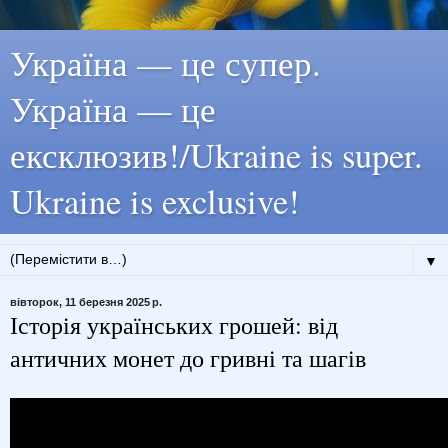
Україна — це супер.
Україна — це
ексклюзив!/Ukraine is super.
Ukraine is exclusive!
▼
вівторок, 11 березня 2025 р.
Історія українських грошей: від
античних монет до гривні та шагів