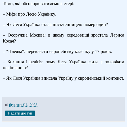
Теми, які обговорюватимемо в етері:
– Міфи про Лесю Українку.
– Як Леся Українка стала письменницею номер один?
– Осоружна Москва: в якому середовищі зростала Лариса
Косач?
– "Плеяда": перекласти європейську класику у 17 років.
– Кохання і релігія: чому Леся Українка жила з чоловіком
невінчаною?
– Як Леся Українка вписала Україну у європейський контекст.
at
березня 01, 2025
Надати доступ