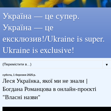
Україна — це супер.
Україна — це
ексклюзив!/Ukraine is super.
Ukraine is exclusive!
▼
субота, 1 березня 2025 р.
Леся Українка, якої ми не знали |
Богдана Романцова в онлайн-проєкті
"Власні назви"