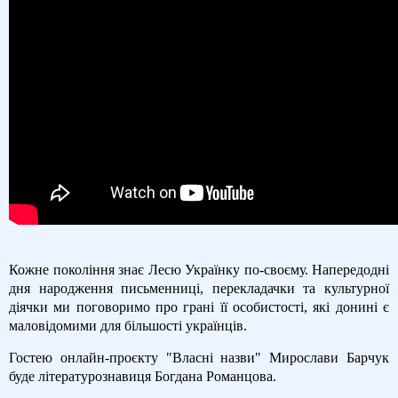
Кожне покоління знає Лесю Українку по-своєму. Напередодні
дня народження письменниці, перекладачки та культурної
діячки ми поговоримо про грані її особистості, які донині є
маловідомими для більшості українців.
Гостею онлайн-проєкту "Власні назви" Мирослави Барчук
буде літературознавиця Богдана Романцова.