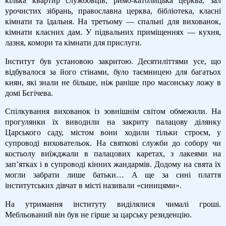
кілька квартир службовців, римо-католицька церква, зал
урочистих зібрань, православна церква, бібліотека, класні
кімнати та їдальня. На третьому — спальні для вихованок,
кімнати класних дам. У підвальних приміщеннях — кухня,
лазня, комори та кімнати для прислуги.
Інститут був установою закритою. Десятиліттями усе, що
відбувалося за його стінами, було таємницею для багатьох
киян, які знали не більше, ніж раніше про масонську ложу в
домі Бєгічева.
Спілкування вихованок із зовнішнім світом обмежили. На
прогулянки їх виводили на закриту палацову ділянку
Царського саду, містом вони ходили тільки строєм, у
супроводі виховательок. На святкові служби до собору чи
костьолу виїжджали в палацових каретах, з лакеями на
зап’ятках і в супроводі кінних жандармів. Додому на свята їх
могли забрати лише батьки… А ще за сині плаття
інститутських дівчат в місті називали «синицями».
На утримання інституту виділялися чималі гроші.
Мебльований він був не гірше за царську резиденцію.