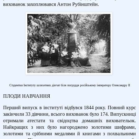
вихованок захоплювався Антон Рубінштейн.
Студентки Інституту шляхетних дівчат біля погруддя російському імператору Олександру ІІ
ПЛОДИ НАВЧАННЯ
Перший випуск в інституті відбувся 1844 року. Повний курс
закінчили 33 дівчини, всього вихованок було 174. Випускниці
отримали атестати та свідоцтва домашніх виховательок.
Найкращих з них було нагороджено золотими шифрами,
золотими та срібними медалями й книгами з похвальними