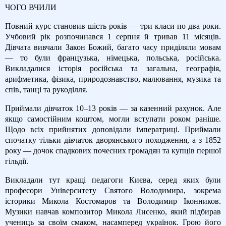
ЧОГО ВЧИЛИ
Повний курс становив шість років — три класи по два роки.
Учбовий рік розпочинався 1 серпня й тривав 11 місяців.
Дівчата вивчали Закон Божий, багато часу приділяли мовам
— то були французька, німецька, польська, російська.
Викладалися історія російська та загальна, географія,
арифметика, фізика, природознавство, малювання, музика та
спів, танці та рукоділля.
Приймали дівчаток 10–13 років — за казенний рахунок. Але
якщо самостійним коштом, могли вступати роком раніше.
Щодо всіх прийнятих доповідали імператриці. Приймали
спочатку тільки дівчаток дворянського походження, а з 1852
року — дочок спадкових почесних громадян та купців першої
гільдії.
Викладали тут кращі педагоги Києва, серед яких були
професори Університету Святого Володимира, зокрема
історики Микола Костомаров та Володимир Іконников.
Музики навчав композитор Микола Лисенко, який підбирав
учениць за своїм смаком, насамперед українок. Грою його