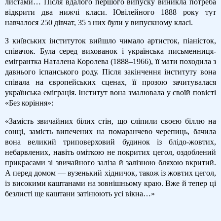
листами… Після вдалого першого випуску виникла потреба
відкрити два нижчі класи. Ювілейного 1888 року тут
навчалося 250 дівчат, 35 з них були у випускному класі.
З київських інституток вийшло чимало артисток, піаністок,
співачок. Була серед вихованок і українська письменниця-
емігрантка Наталена Королева (1888–1966), її мати походила з
давнього іспанського роду. Після закінчення інституту вона
співала на європейських сценах, її прозою зачитувалася
українська еміграція. Інститут вона змалювала у своїй повісті
«Без коріння»:
«Замість звичайних білих стін, що сліпили своєю біллю на
сонці, замість випечених на помаранчево черепиць, бачила
вона великий триповерховий будинок із блідо-жовтих,
небарвлених, навіть оміткою не покритих цегол, оздоблений
прикрасами зі звичайного заліза й залізною бляхою вкритий.
А перед домом — вузенький хідничок, також із жовтих цегол,
із високими каштанами на зовнішньому краю. Вже й тепер ці
безлисті ще каштани затінюють усі вікна…»