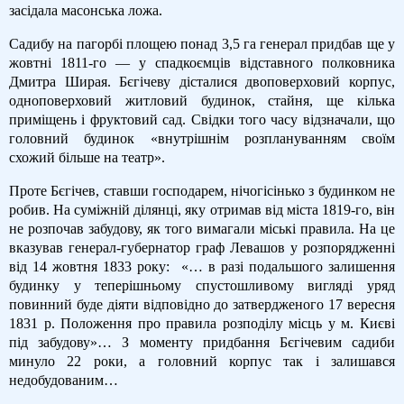
засідала масонська ложа.
Садибу на пагорбі площею понад 3,5 га генерал придбав ще у
жовтні 1811-го — у спадкоємців відставного полковника
Дмитра Ширая. Бєгічеву дісталися двоповерховий корпус,
одноповерховий житловий будинок, стайня, ще кілька
приміщень і фруктовий сад. Свідки того часу відзначали, що
головний будинок «внутрішнім розплануванням своїм
схожий більше на театр».
Проте Бєгічев, ставши господарем, нічогісінько з будинком не
робив. На суміжній ділянці, яку отримав від міста 1819-го, він
не розпочав забудову, як того вимагали міські правила. На це
вказував генерал-губернатор граф Левашов у розпорядженні
від 14 жовтня 1833 року:
«… в разі подальшого залишення
будинку у теперішньому спустошливому вигляді уряд
повинний буде діяти відповідно до затвердженого 17 вересня
1831 р. Положення про правила розподілу місць у м. Києві
під забудову»… З моменту придбання Бєгічевим садиби
минуло 22 роки, а головний корпус так і залишався
недобудованим…