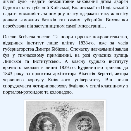
дівчат було «надати безкоштовне виховання дітям дворян
бідного стану губерній Київської, Волинської та Подільської й
надати можливість за помірну плату одержати таку ж освіту
дочкам заможних батьків тих самих губерній». Вихованки
перебували під заступництвом самої імператриці…
Оселю Бєгічева знесли. Та попри царське покровительство,
відкрився інститут лише влітку 1838-го, вже за часів
губернаторства Дмитра Бібікова. Спочатку навчальний заклад
був у тимчасовому приміщенні, на розі сучасних вулиць
Липської та Інститутської. А власну будівлю інституту
врочисто заклали в липні 1839-го. Будівництво тривало до
1843 року за проєктом архітектора Вікентія Беретті, автора
червоного корпусу Київського університету. Він почав
споруджувати чотириповерхову будівлю у стилі класицизму з
порталом-ротондою та колонадою.