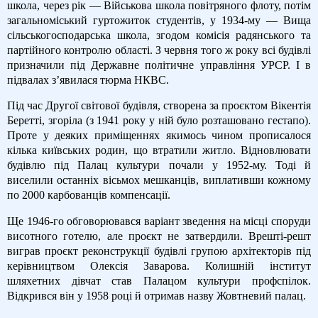
школа, через рік — Військова школа повітряного флоту, потім
загальноміський гуртожиток студентів, у 1934-му — Вища
сільськогосподарська школа, згодом комісія радянського та
партійного контролю області. З червня того ж року всі будівлі
призначили під Державне політичне управління УРСР. І в
підвалах з’явилася тюрма НКВС.
Під час Другої світової будівля, створена за проєктом Вікентія
Беретті, згоріла (з 1941 року у ній було розташовано гестапо).
Проте у деяких приміщеннях якимось чином прописалося
кілька київських родин, що втратили житло. Відновлювати
будівлю під Палац культури почали у 1952-му. Тоді й
виселили останніх вісьмох мешканців, виплативши кожному
по 2000 карбованців компенсації.
Ще 1946-го обговорювався варіант зведення на місці споруди
висотного готелю, але проєкт не затвердили. Врешті-решт
виграв проєкт реконструкції будівлі групою архітекторів під
керівництвом Олексія Заварова. Колишній інститут
шляхетних дівчат став Палацом культури профспілок.
Відкрився він у 1958 році й отримав назву Жовтневий палац.