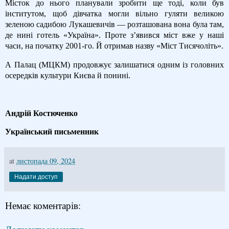
Місток до нього планували зробити ще тоді, коли був
інститутом, щоб дівчатка могли вільно гуляти великою
зеленою садибою Лукашевичів — розташована вона була там,
де нині готель «Україна». Проте з’явився міст вже у наші
часи, на початку 2001-го. Й отримав назву «Міст Тисячоліть».
А Палац (МЦКМ) продовжує залишатися одним із головних
осередків культури Києва й понині.
Андрій Костюченко
Український письменник
at
листопада 09, 2024
Надати доступ
Немає коментарів: