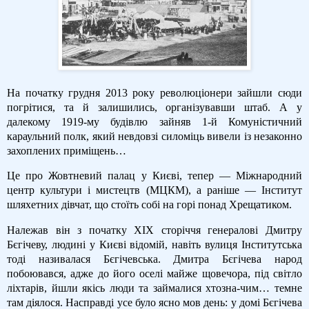
На початку грудня 2013 року революціонери зайшли сюди
погрітися, та й залишились, організувавши штаб. А у
далекому 1919-му будівлю зайняв 1-й Комуністичний
караульний полк, який невдовзі силоміць вивели із незаконно
захоплених приміщень…
Це про Жовтневий палац у Києві, тепер — Міжнародний
центр культури і мистецтв (МЦКМ), а раніше — Інститут
шляхетних дівчат, що стоїть собі на горі понад Хрещатиком.
Належав він з початку XIX сторіччя генералові Дмитру
Бєгічеву, людині у Києві відомій, навіть вулиця Інститутська
тоді називалася Бєгічевська. Дмитра Бєгічева народ
побоювався, адже до його оселі майже щовечора, під світло
ліхтарів, йшли якісь люди та займалися хтозна-чим… темне
там діялося. Насправді усе було ясно мов день: у домі Бєгічева