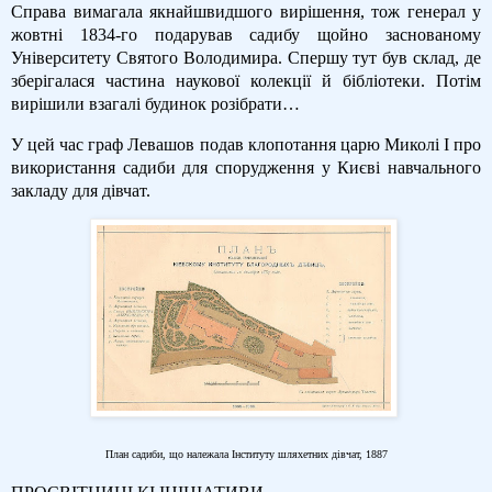
Справа вимагала якнайшвидшого вирішення, тож генерал у
жовтні 1834-го подарував садибу щойно заснованому
Університету Святого Володимира. Спершу тут був склад, де
зберігалася частина наукової колекції й бібліотеки. Потім
вирішили взагалі будинок розібрати…
У цей час граф Левашов подав клопотання царю Миколі I про
використання садиби для спорудження у Києві навчального
закладу для дівчат.
План садиби, що належала Інституту шляхетних дівчат, 1887