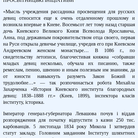
ПРОСВІТНИЦЬКІ ІНІЦІАТИВИ
«Мысль учреждения рассадника просвещения для русских
девиц относится еще к очень отдаленному прошлому и
возникла впервые в Киеве. Восемьсот лет тому назад старшая
дочь Киевского Великого Князя Всеволода Ярославича,
Анна, под державным покровительством отца своего, первая
на Руси открыла девичье училище, учредив его при Киевском
Андреевском женском монастыре… В 1086 г., по
свидетельству летописи, благочестивая княжна «собравши
младых девиц несколько, обучала их писанию, также
ремеслам, пению, швению и иным полезным им знаниям, да
от юности навыкнуть разуметь Закон Божий и
трудолюбие…» — так розпочинається робота Михайла
Захарченка «История Киевского института благородных
девиц: 1838–1888 гг.» (Киев, 1899), інспектора класів
інституту, історика.
Імператор генерал-губернатора Левашова почув і віддав
розпорядження для початку відпустити з казни 250 тис.
карбованців. 5 листопада 1834 року Микола I затвердив
статут закладу. Головним завданням Інституту шляхетних