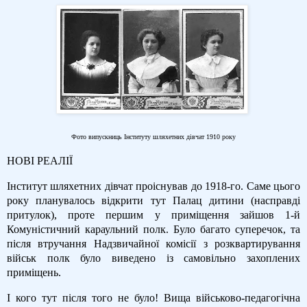
Фото випускниць Інституту шляхетних дівчат 1910 року
НОВІ РЕАЛІЇ
Інститут шляхетних дівчат проіснував до 1918-го. Саме цього
року планувалось відкрити тут Палац дитини (насправді
притулок), проте першим у приміщення зайшов 1-й
Комуністичний караульний полк. Було багато суперечок, та
після втручання Надзвичайної комісії з розквартирування
військ полк було виведено із самовільно захоплених
приміщень.
І кого тут після того не було! Вища військово-педагогічна