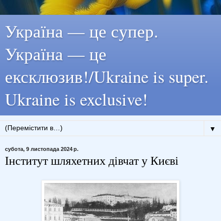
Україна — це супер.
Україна — це
ексклюзив!/Ukraine is super.
Ukraine is exclusive!
▼
субота, 9 листопада 2024 р.
Інститут шляхетних дівчат у Києві