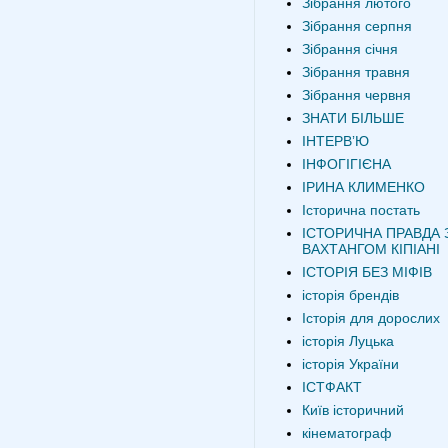
Зібрання лютого
Зібрання серпня
Зібрання січня
Зібрання травня
Зібрання червня
ЗНАТИ БІЛЬШЕ
ІНТЕРВʼЮ
ІНФОГІГІЄНА
ІРИНА КЛИМЕНКО
Історична постать
ІСТОРИЧНА ПРАВДА 
ВАХТАНГОМ КІПІАНІ
ІСТОРІЯ БЕЗ МІФІВ
історія брендів
Історія для дорослих
історія Луцька
історія України
ІСТФАКТ
Київ історичний
кінематограф