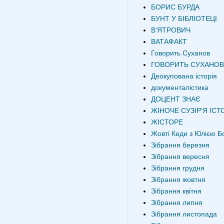
БОРИС БУРДА
БУНТ У БІБЛІОТЕЦІ
В‘ЯТРОВИЧ
ВАТАФАКТ
Говорить Суханов
ГОВОРИТЬ СУХАНОВ
Деокупована історія
документалістика
ДОЦЕНТ ЗНАЄ
ЖІНОЧЕ СУЗІР'Я ІСТО
ЖІСТОРЕ
Жовті Кеди з Юлією Б
Зібрання березня
Зібрання вересня
Зібрання грудня
Зібрання жовтня
Зібрання квітня
Зібрання липня
Зібрання листопада