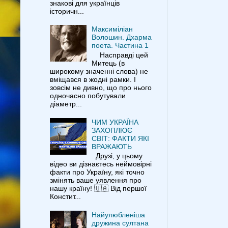
знакові для українців
історичн...
Максиміліан
Волошин. Дхарма
поета. Частина 1
Насправді цей
Митець (в
широкому значенні слова) не
вміщався в жодні рамки. І
зовсім не дивно, що про нього
одночасно побутували
діаметр...
ЧИМ УКРАЇНА
ЗАХОПЛЮЄ
СВІТ: ФАКТИ ЯКІ
ВРАЖАЮТЬ
Друзі, у цьому
відео ви дізнаєтесь неймовірні
факти про Україну, які точно
змінять ваше уявлення про
нашу країну! 🇺🇦 Від першої
Констит...
Найулюбленіша
дружина султана