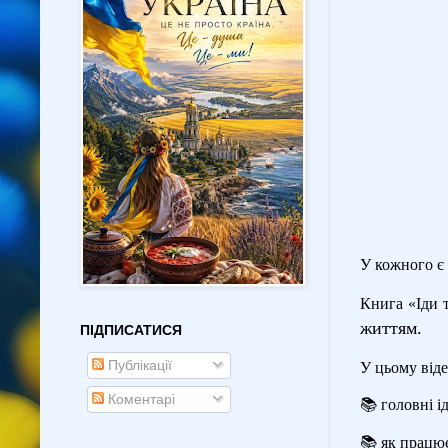
У кожного є 
Книга «Іди 
життям.
ПІДПИСАТИСЯ
Публікації
У цьому віде
Коментарі
📚
головні і
📚
як працює