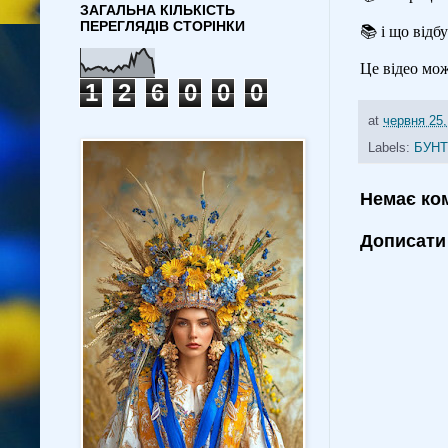
ЗАГАЛЬНА КІЛЬКІСТЬ
ПЕРЕГЛЯДІВ СТОРІНКИ
📚
і що відб
Це відео мож
1
2
6
0
0
0
at
червня 25,
Labels:
БУНТ
Немає ко
Дописати