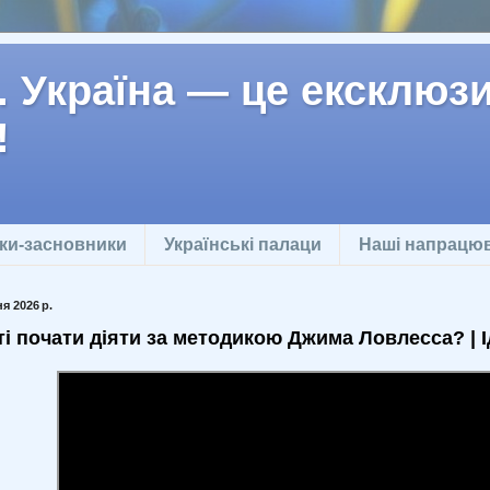
 Україна — це ексклюзив
!
ки-засновники
Українські палаци
Наші напрацю
я 2026 р.
і почати діяти за методикою Джима Ловлесса? | І