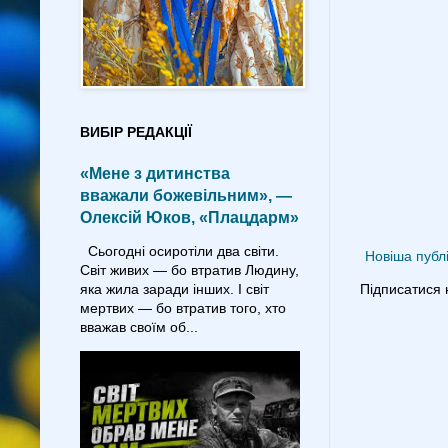
ВИБІР РЕДАКЦІЇ
«Мене з дитинства
вважали божевільним», —
Олексій Юков, «Плацдарм»
Сьогодні осиротіли два світи.
Новіша публі
Світ живих — бо втратив Людину,
Підписатися 
яка жила заради інших. І світ
мертвих — бо втратив того, хто
вважав своїм об...