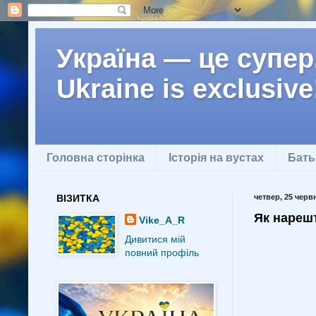
Україна — це супер.
Ukraine is exclusive
Головна сторінка
Історія на вустах
Бать
ВІЗИТКА
четвер, 25 червн
Як нарешт
Vike_A_R
Дивитися мій
повний профіль