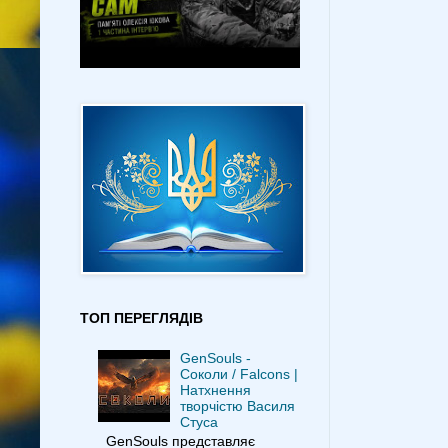
ТОП ПЕРЕГЛЯДІВ
GenSouls -
Соколи / Falcons |
Натхнення
творчістю Василя
Стуса
GenSouls представляє