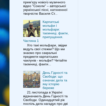
прем'єру нового музичного
відео "Соколи" – авторської
української пісні, натхненної
творчістю Василя Ст...
Карпатські
мольфи і
мольфари:
таємниці, факти,
припущення.
Частина 1
Хто такі мольфари, звідки
ведуть свої стежки? Що ми
знаємо про сакральні
предмети карпатських
чаклунів - мольфи? Читайте
таємниці, факти...
День Гідності та
Свободи: що
означає дата та
яку історію
береже
21 листопада в Україні
відзначають День Гідності та
Свободи. Одинадцятий рік
поспіль дата нагадує про дві