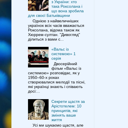
з України: хто
така Роксолана і
що вона зробила
для своєї Батьківщини
Однією з найвеличніших
українок всіх часів вважається
Роксолана, відома також як
Хюррем-султан. "Дивогляд"
ділиться з вами с...
«Вальс із
системою» 1
серія
Двосерійний
фільм «Вальс із
системою» розповідає, як у
1950–60-х роках
створювалися мелодії та пісні,
які українці знають і співають
досі:...
Секрети щастя за
Арістотелем: 10
принципів, які
змінять ваше
життя
Усі ми шукаємо щастя, але