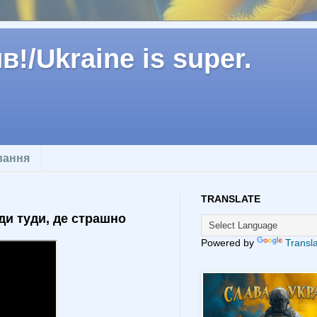
!/Ukraine is super.
вання
TRANSLATE
ди туди, де страшно
Powered by
Transl