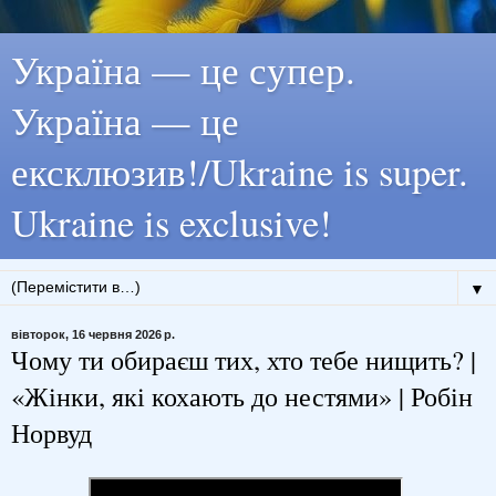
Україна — це супер.
Україна — це
ексклюзив!/Ukraine is super.
Ukraine is exclusive!
▼
вівторок, 16 червня 2026 р.
Чому ти обираєш тих, хто тебе нищить? |
«Жінки, які кохають до нестями» | Робін
Норвуд