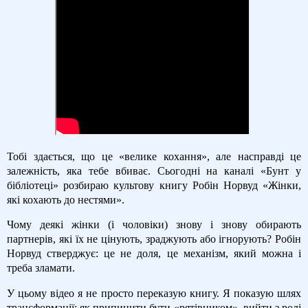
Тобі здається, що це «велике кохання», але насправді це
залежність, яка тебе вбиває. Сьогодні на каналі «Бунт у
бібліотеці» розбираю культову книгу Робін Норвуд «Жінки,
які кохають до нестями».
Чому деякі жінки (і чоловіки) знову і знову обирають
партнерів, які їх не цінують, зраджують або ігнорують? Робін
Норвуд стверджує: це не доля, це механізм, який можна і
треба зламати.
У цьому відео я не просто переказую книгу. Я показую шлях
трансформації: як припинити бути «рятівником», вийти з ролі