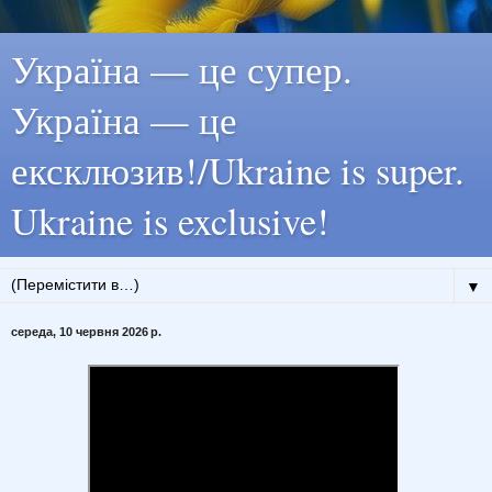
Україна — це супер.
Україна — це
ексклюзив!/Ukraine is super.
Ukraine is exclusive!
▼
середа, 10 червня 2026 р.