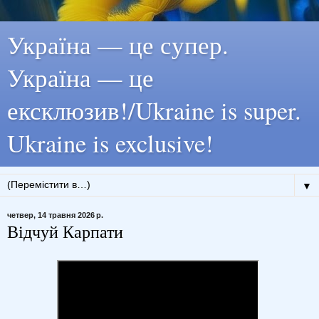
Україна — це супер.
Україна — це
ексклюзив!/Ukraine is super.
Ukraine is exclusive!
▼
четвер, 14 травня 2026 р.
Відчуй Карпати