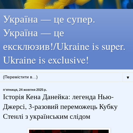
Україна — це супер.
Україна — це
ексклюзив!/Ukraine is super.
Ukraine is exclusive!
▼
пʼятниця, 24 жовтня 2025 р.
Історія Кена Данейка: легенда Нью-
Джерсі, 3-разовий переможець Кубку
Стенлі з українським слідом