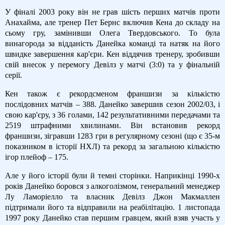
У фіналі 2003 року він не грав шість перших матчів проти
Анахайма, але тренер Пет Бернс включив Кена до складу на
сьому гру, замінивши Олега Твердовського. То була
винагорода за відданість Данейка команді та натяк на його
швидке завершення кар'єри. Кен віддячив тренеру, зробивши
свій внесок у перемогу Девілз у матчі (3:0) та у фінальній
серії.
Кен також є рекордсменом франшизи за кількістю
послідовних матчів – 388. Данейко завершив сезон 2002/03, і
свою кар'єру, з 36 голами, 142 результативними передачами та
2519 штрафними хвилинами. Він встановив рекорд
франшизи, зігравши 1283 гри в регулярному сезоні (що є 35-м
показником в історії НХЛ) та рекорд за загальною кількістю
ігор плейоф – 175.
Але у його історії були й темні сторінки. Наприкінці 1990-х
років Данейко боровся з алкоголізмом, генеральний менеджер
Лу Ламоріелло та власник Девілз Джон Макмаллен
підтримали його та відправили на реабілітацію. 1 листопада
1997 року Данейко став першим гравцем, який взяв участь у