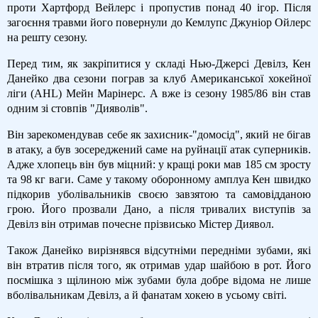
проти Хартфорд Вейлерс і пропустив понад 40 ігор. Після
загоєння травми його повернули до Кемлупс Джуніор Ойлерс
на решту сезону.
Перед тим, як закріпитися у складі Нью-Джерсі Девілз, Кен
Данейко два сезони пограв за клуб Американської хокейної
ліги (AHL) Мейн Марінерс. А вже із сезону 1985/86 він став
одним зі стовпів "Дияволів".
Він зарекомендував себе як захисник-"домосід", який не бігав
в атаку, а був зосереджений саме на руйнації атак суперників.
Адже хлопець він був міцний: у кращі роки мав 185 см зросту
та 98 кг ваги. Саме у такому оборонному амплуа Кен швидко
підкорив уболівальників своєю завзятою та самовідданою
грою. Його прозвали Дано, а після тривалих виступів за
Девілз він отримав почесне прізвисько Містер Диявол.
Також Данейко вирізнявся відсутніми передніми зубами, які
він втратив після того, як отримав удар шайбою в рот. Його
посмішка з щілиною між зубами була добре відома не лише
вболівальникам Девілз, а й фанатам хокею в усьому світі.