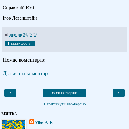
Справжній Юкі.
Ігор Левенштейн
at
жовтня 24, 2025
Надати доступ
Немає коментарів:
Дописати коментар
‹
›
Головна сторінка
Переглянути веб-версію
ВІЗИТКА
Vike_A_R