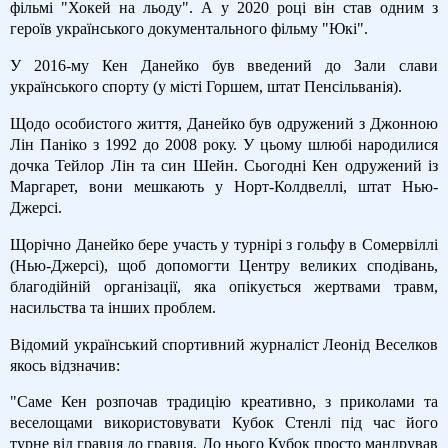
фільмі "Хокей на льоду". А у 2020 році він став одним з
героїв українського документального фільму "Юкі".
У 2016-му Кен Данейко був введений до Зали слави
українського спорту (у місті Горшем, штат Пенсільванія).
Щодо особистого життя, Данейко був одружений з Джонною
Лін Паніко з 1992 до 2008 року. У цьому шлюбі народилися
дочка Тейлор Лін та син Шейн. Сьогодні Кен одружений із
Маргарет, вони мешкають у Норт-Колдвеллі, штат Нью-
Джерсі.
Щорічно Данейко бере участь у турнірі з гольфу в Сомервіллі
(Нью-Джерсі), щоб допомогти Центру великих сподівань,
благодійній організації, яка опікується жертвами травм,
насильства та інших проблем.
Відомий український спортивний журналіст Леонід Веселков
якось відзначив:
"Саме Кен розпочав традицію креативно, з приколами та
веселощами використовувати Кубок Стенлі під час його
турне від гравця до гравця. До нього Кубок просто мандрував