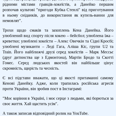
рідними містами гравців-хокеїстів, а Данейко першим
розпочав культові "пригоди Кубка Стенлі" від приготування
в ньому сніданків, до використання як купель-ванни для
немовлят".
Трохи щодо смаків та захоплень Кена Данейка. Його
улюблений вид спорту після хокею – бейсбол; улюблена їжа –
креветки; улюблені хокеїсти – Алекс Овечкін та Сідні Кросбі;
улюблені музиканти – Леді Гага, Аліша Кіс, групи U2 та
Train. Його найближчі друзі серед хокеїстів – Марк Мессьє
(друг дитинства ще з Едмонтона), Мартін Бродо та Скотті
Гомес. Серед людських якостей він найбільше цінує
скромність, щирість та чесність.
Є всі підстави вважати, що ці якості притаманні самому
Кенові Данейку. Адже, коли трапилась російська агресія
проти України, він зробив пост в Інстаграмі:
"Моє коріння в Україні, і моє серце з людьми, які борються за
своє життя. Хай щастить усім".
А також записав відповідний ролик на YouTube.