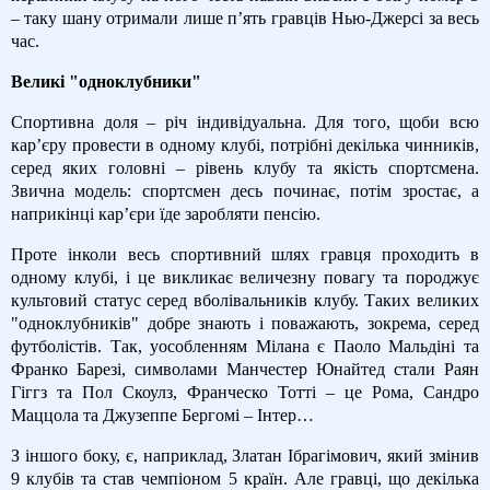
– таку шану отримали лише п’ять гравців Нью-Джерсі за весь
час.
Великі "одноклубники"
Спортивна доля – річ індивідуальна. Для того, щоби всю
кар’єру провести в одному клубі, потрібні декілька чинників,
серед яких головні – рівень клубу та якість спортсмена.
Звична модель: спортсмен десь починає, потім зростає, а
наприкінці кар’єри їде заробляти пенсію.
Проте інколи весь спортивний шлях гравця проходить в
одному клубі, і це викликає величезну повагу та породжує
культовий статус серед вболівальників клубу. Таких великих
"одноклубників" добре знають і поважають, зокрема, серед
футболістів. Так, уособленням Мілана є Паоло Мальдіні та
Франко Барезі, символами Манчестер Юнайтед стали Раян
Гіггз та Пол Скоулз, Франческо Тотті – це Рома, Сандро
Маццола та Джузеппе Бергомі – Інтер…
З іншого боку, є, наприклад, Златан Ібрагімович, який змінив
9 клубів та став чемпіоном 5 країн. Але гравці, що декілька