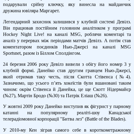
подарували срібну ключку, яку винесла на майданчик
дружина ювіляра Маргарет.
Легендарний захисник залишився у клубній системі Девілз.
Він працював постійним головним аналітиком у програмі
Hockey Night Live! на каналі MSG, роблячи коментарі та
аналіз у перервах між періодами матчів Девілз. А потім став
коментатором поєдинків Нью-Джерсі на каналі MSG
Sportsnet, разом із Біллом Сполдінгом.
24 березня 2006 року Девілз вивели з обігу його номер 3 у
клубній формі. Данейко став другим гравцем Нью-Джерсі,
який отримав таку честь, після Скотта Стівенса (№4).
Зазначимо, що усього п’ять хокеїстів були вшановані таким
чином: окрім Стівенса й Данейка, це ще Скотт Нідермайєр
(№27), Мартін Бродо (№30) та Патрік Еліаш (№26).
У жовтні 2009 року Данейко виступив як фігурист у парному
катанні на популярному реаліті-шоу Канадської
телерадіомовної корпорації "Битва лез" (Battle of the Blades).
У 2010-му Кен зіграв самого себе в короткометражному