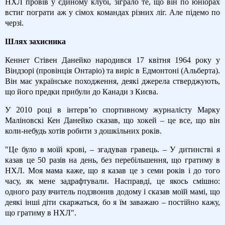
НХЛ провів у єдиному клубі, зіграло те, що він по юніорах
встиг пограти аж у сімох командах різних ліг. Але підемо по
черзі.
Шлях захисника
Кеннет Стівен Данейко народився 17 квітня 1964 року у
Віндзорі (провінція Онтаріо) та виріс в Едмонтоні (Альберта).
Він має українське походження, деякі джерела стверджують,
що його предки прибули до Канади з Києва.
У 2010 році в інтерв’ю спортивному журналісту Марку
Маліновскі Кен Данейко сказав, що хокей – це все, що він
коли-небудь хотів робити з дошкільних років.
"Це було в моїй крові, – згадував гравець. – У дитинстві я
казав це 50 разів на день, без перебільшення, що гратиму в
НХЛ. Моя мама каже, що я казав це з семи років і до того
часу, як мене задрафтували. Насправді, це якось смішно:
одного разу вчитель подзвонив додому і сказав моїй мамі, що
деякі інші діти скаржаться, бо я їм заважаю – постійно кажу,
що гратиму в НХЛ".