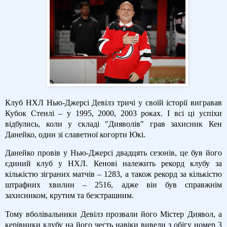
Клуб НХЛ Нью-Джерсі Девілз тричі у своїй історії вигравав
Кубок Стенлі – у 1995, 2000, 2003 роках. І всі ці успіхи
відбулись, коли у складі "Дияволів" грав захисник Кен
Данейко, один зі славетної когорти Юкі.
Данейко провів у Нью-Джерсі двадцять сезонів, це був його
єдиний клуб у НХЛ. Кенові належить рекорд клубу за
кількістю зіграних матчів – 1283, а також рекорд за кількістю
штрафних хвилин – 2516, адже він був справжнім
захисником, крутим та безстрашним.
Тому вболівальники Девілз прозвали його Містер Диявол, а
керівники клубу на його честь навіки вивели з обігу номер 3