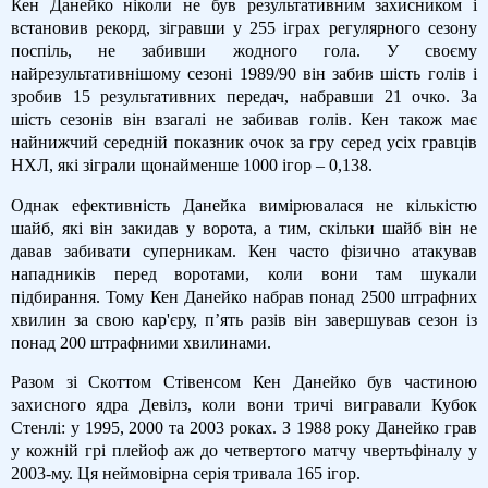
Кен Данейко ніколи не був результативним захисником і
встановив рекорд, зігравши у 255 іграх регулярного сезону
поспіль, не забивши жодного гола. У своєму
найрезультативнішому сезоні 1989/90 він забив шість голів і
зробив 15 результативних передач, набравши 21 очко. За
шість сезонів він взагалі не забивав голів. Кен також має
найнижчий середній показник очок за гру серед усіх гравців
НХЛ, які зіграли щонайменше 1000 ігор – 0,138.
Однак ефективність Данейка вимірювалася не кількістю
шайб, які він закидав у ворота, а тим, скільки шайб він не
давав забивати суперникам. Кен часто фізично атакував
нападників перед воротами, коли вони там шукали
підбирання. Тому Кен Данейко набрав понад 2500 штрафних
хвилин за свою кар'єру, п’ять разів він завершував сезон із
понад 200 штрафними хвилинами.
Разом зі Скоттом Стівенсом Кен Данейко був частиною
захисного ядра Девілз, коли вони тричі вигравали Кубок
Стенлі: у 1995, 2000 та 2003 роках. З 1988 року Данейко грав
у кожній грі плейоф аж до четвертого матчу чвертьфіналу у
2003-му. Ця неймовірна серія тривала 165 ігор.