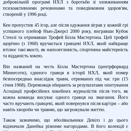
добровільній програмі НХЛ з боротьби зі зловживанням
психоактивними речовинами та поведінковим здоров'ям,
створеній у 1996 році.
Кен пропустив 45 ігор, але після одужання зіграв у кожній грі
успішного плейоф Нью-Джерсі 2000 року, вигравши Кубок
Стенлі та отримавши Трофей Білла Мастертона. Цей трофей
щорічно (з 1968) вручається гравцеві НХЛ, який найкраще
втілює такі якості, як наполегливість, спортивна майстерність
та відданість хокею.
Він названий на честь Білла Мастертона (центрфорвард
Міннесоти), єдиного гравця в історії НХЛ, який помер
безпосередньо внаслідок травм, отриманих під час гри (15
січня 1968). Переможця обирають за результатами опитування
Асоціації професійних хокейних журналістів після того, як
кожна команда висуває одного гравця на змагання. Його
часто вручають гравцеві, який повернувся після кар'єри – або
навіть хвороби чи травми, що загрожували життю.
Також зазначимо, що вболівальники Девілз і до цього
відзначали Данейка різними нагородами. В його колекції є