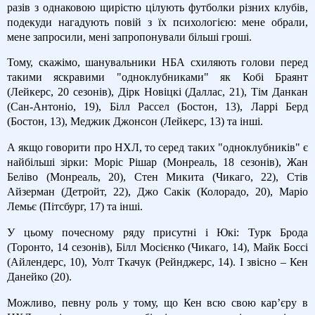
разів з однаковою щирістю цілують футболки різних клубів,
подекуди нагадують повій з їх психологією: мене обрали,
мене запросили, мені запропонували більші гроші.
Тому, скажімо, шанувальники НБА схиляють голови перед
такими яскравими "одноклубниками" як Кобі Браянт
(Лейкерс, 20 сезонів), Дірк Новіцкі (Даллас, 21), Тім Данкан
(Сан-Антоніо, 19), Білл Рассел (Бостон, 13), Ларрі Берд
(Бостон, 13), Меджик Джонсон (Лейкерс, 13) та інші.
А якщо говорити про НХЛ, то серед таких "одноклубників" є
найбільші зірки: Моріс Рішар (Монреаль, 18 сезонів), Жан
Беліво (Монреаль, 20), Стен Микита (Чикаго, 22), Стів
Айзерман (Детройт, 22), Джо Сакік (Колорадо, 20), Маріо
Лемьє (Пітсбург, 17) та інші.
У цьому почесному ряду присутні і Юкі: Турк Брода
(Торонто, 14 сезонів), Білл Мосієнко (Чикаго, 14), Майк Боссі
(Айлендерс, 10), Уолт Ткачук (Рейнджерс, 14). І звісно – Кен
Данейко (20).
Можливо, певну роль у тому, що Кен всю свою кар’єру в