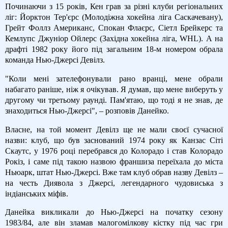
Починаючи з 15 років, Кен грав за різні клуби регіональних
ліг: Йорктон Тер'єрс (Молодіжна хокейна ліга Саскачевану),
Грейт Фоллз Американс, Спокан Флаєрс, Сіетл Брейкерс та
Кемлупс Джуніор Ойлерс (Західна хокейна ліга, WHL). А на
драфті 1982 року його під загальним 18-м номером обрала
команда Нью-Джерсі Девілз.
"Коли мені зателефонували рано вранці, мене обрали
набагато раніше, ніж я очікував. Я думав, що мене виберуть у
другому чи третьому раунді. Пам'ятаю, що тоді я не знав, де
знаходиться Нью-Джерсі", – розповів Данейко.
Власне, на той момент Девілз ще не мали своєї сучасної
назви: клуб, що був заснований 1974 року як Канзас Сіті
Скаутс, у 1976 році перебрався до Колорадо і став Колорадо
Рокіз, і саме під такою назвою франшиза переїхала до міста
Ньюарк, штат Нью-Джерсі. Вже там клуб обрав назву Девілз –
на честь Диявола з Джерсі, легендарного чудовиська з
індіанських міфів.
Данейка викликали до Нью-Джерсі на початку сезону
1983/84, але він зламав малогомілкову кістку під час гри