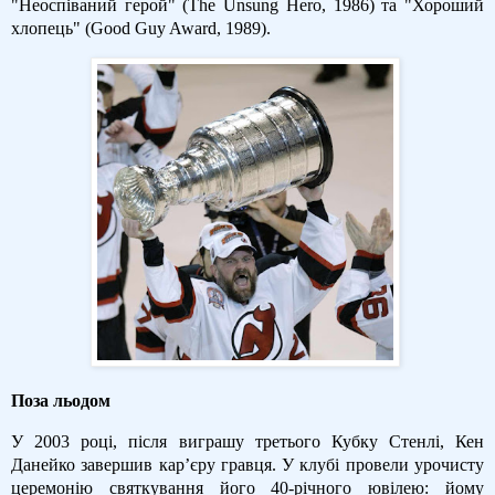
"Неоспіваний герой" (The Unsung Hero, 1986) та "Хороший
хлопець" (Good Guy Award, 1989).
Поза льодом
У 2003 році, після виграшу третього Кубку Стенлі, Кен
Данейко завершив кар’єру гравця. У клубі провели урочисту
церемонію святкування його 40-річного ювілею: йому