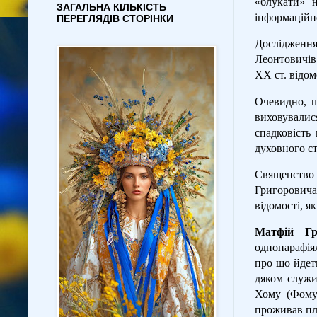
«блукати» н
ЗАГАЛЬНА КІЛЬКІСТЬ
інформаційно
ПЕРЕГЛЯДІВ СТОРІНКИ
Дослідження
Леонтовичів
ХХ ст. відом
Очевидно, щ
виховувалис
спадковість
духовного ст
Священство
Григоровича
відомості, я
Матфій Гр
однопарафія
про що йдеть
дяком служи
Хому (Фому)
проживав пле