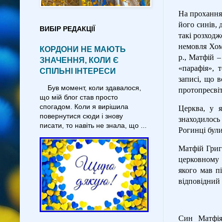
На прохання 
його синів, 
ВИБІР РЕДАКЦІЇ
такі розходж
немовля Хом
КОРДОНИ НЕ МАЮТЬ
р., Матфій –
ЗНАЧЕННЯ, КОЛИ Є
«парафія», 
СПІЛЬНІ ІНТЕРЕСИ
записі, що в
Був момент, коли здавалося,
протопресві
що мій блог став просто
спогадом. Коли я вирішила
Церква, у я
повернутися сюди і знову
знаходилось
писати, то навіть не знала, що ...
Рогинці були
Матфій Григо
церковному 
якого мав п
відповідний 
Син Матфі