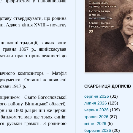
 є пріоритетом у наповнювачів
дставу стверджувати, що родина
и. Адже з кінця ХVІІІ – початку
ерковні традиції, в яких вони
 травня 1867 р., якийскасував
тратили право приналежності до
начного композитора – Матфія
документи. Останні ж виявлені
овані 1917 р.
СКАРБНИЦЯ ДОПИСІВ
серпня 2026
(31)
ником Свято-Богословської
липня 2026
(125)
ого району Вінницької області),
червня 2026
(109)
рнії за 1800 р.При цій же церкві
травня 2026
(87)
батьком та мав ще трьох синів:
вся руській грамоті. З родиною
квітня 2026
(5)
березня 2026
(20)