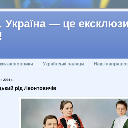
 Україна — це ексклюзив
!
ки-засновники
Українські палаци
Наші напрацю
я 2024 р.
ький рід Леонтовичів