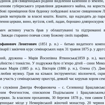
Будинок для священицької родини виділений казенний із землею, го
женням губернського управління державного майна, на корист
бові приміщення біля будинку побудовані власне священиком 
щиків матеріалів за власні кошти. Кошти, що надходять до пар
тлення церкви, вино, вугілля, єлей, ладан, борошно дляпроскурок 
ич активну участь брав у облаштуванні та підтриманні в
 Завжди старанно повчав слову Божому своїх парафіян.
офанович Леонтович
(1851 р. н.) – батько видатного компо
інарії і закінчив курс семінарських наук 31 травня 1875 р. у друг
ий, дружина – Марія Йосипівна Ятвинська(1859 р. н.), мала
ністю і тонкістю. У подружжя було п’ятеро дітей – сини Микола
оньки Марія (1885 р. н.), Вікторія (1886 р. н.), Олена (?).
любив музику. Грав на кількох інструментах: віолончелі, скрип
в участь у семінарському оркестрі, деякий час керував хором сем
 служіння Дмитра Феофановича – с. Селевинці Брацлавськог
ним Феогностом, єпископом Подільським і Брацлавським
церкви. За власним проханням, 30 березня 1878 р., тим сами
еницьке місце у Немирівський жіночий монастир. 20 червня 1