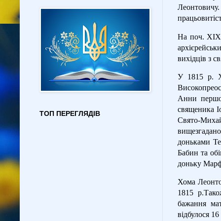
Леонтовичу.
працьовитіст
На поч. ХІХ
архієрейськ
вихідців з с
У 1815 р. Х
Високопреос
Анни першо
священика Іо
ТОП ПЕРЕГЛЯДІВ
Свято-Миха
вищезгадано
доньками Те
Бабин та об
доньку Марф
Хома Леонто
1815 р.Тако
бажання ма
відбулося 16