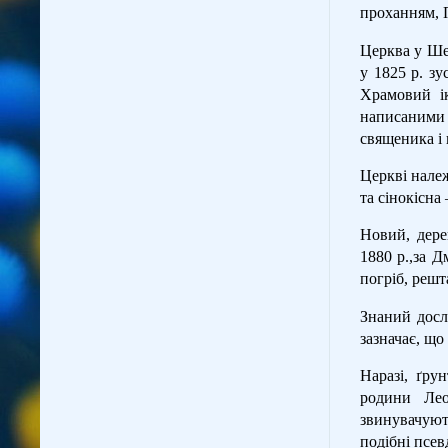
проханням, 
Церква у Ше
у 1825 р. з
Храмовий ік
написаними 
священика і
Церкві належ
та сінокісна
Новий, дере
1880 р.,за 
погріб, решт
Знаний досл
зазначає, що
Наразі, ґру
родини Лео
звинувачуют
подібні псев