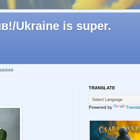
!/Ukraine is super.
вання
TRANSLATE
Powered by
Transl