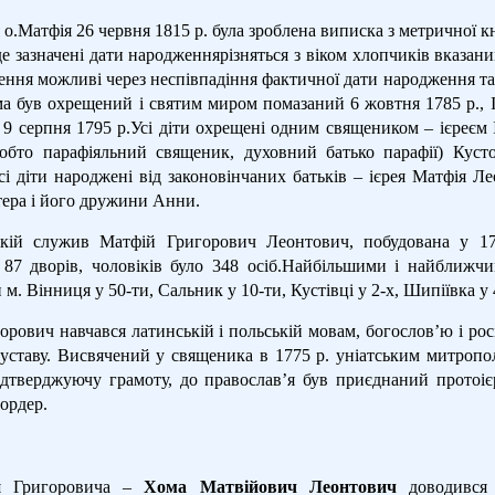
о.Матфія 26 червня 1815 р. була зроблена виписка з метричної 
де зазначені дати народженнярізняться з віком хлопчиків вказан
ення можливі через неспівпадіння фактичної дати народження та 
а був охрещений і святим миром помазаний 6 жовтня 1785 р., І
 9 серпня 1795 р.Усі діти охрещені одним священиком – ієреєм І
тобто парафіяльний священик, духовний батько парафії) Куст
сі діти народжені від законовінчаних батьків – ієрея Матфія Л
тера і його дружини Анни.
кій служив Матфій Григорович Леонтович, побудована у 175
 87 дворів, чоловіків було 348 осіб.Найбільшими і найближч
 м. Вінниця у 50-ти, Сальник у 10-ти, Кустівці у 2-х, Шипіївка у 
рович навчався латинській і польській мовам, богослов’ю і росі
уставу. Висвячений у священика в 1775 р. уніатським митроп
ідтверджуючу грамоту, до православ’я був приєднаний протоі
ордер.
я Григоровича –
Хома Матвійович Леонтович
доводився 