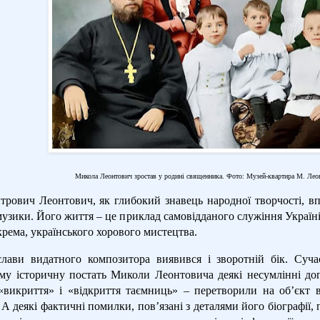
Микола Леонтович зростав у родині священника. Фото: Музей-квартира М. Лео
рович Леонтович, як глибокий знавець народної творчості, впи
музики. Його життя – це приклад самовідданого служіння Україні
крема, українського хорового мистецтва.
слави видатного композитора виявився і зворотній бік. Суча
ому історичну постать Миколи Леонтовича деякі несумлінні до
 «викриття» і «відкриття таємниць» – перетворили на об’єкт 
 А деякі фактичні помилки, пов’язані з деталями його біографії,