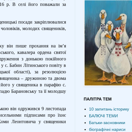
16 р. В селі його поважали за
щеницькі посади закріплювалися
 чоловіків, молодих священиків,
оку він пише прохання на ім’я
ського, кавалера ордена святої
друження з донькою покійного
 у с. Бабин Літинського повіту в
ької області), за резолюцією
 священика – дружиною та двома
його у священика в парафію с.
опадю Барановську та її молодшу
ПАЛІТРА ТЕМ
ькою він одружився 9 листопада
10 запитань історику
исельними підписами про їхнє
БАЛЮЧІ ТЕМИ
Хоми Леонтовича у священики
Батьки-засновники
біографічні нариси