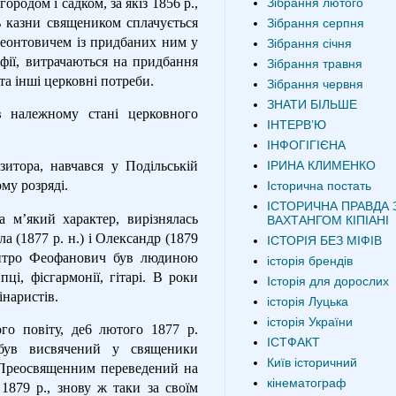
родом і садком, за якіз 1856 р.,
Зібрання лютого
ь казни священиком сплачується
Зібрання серпня
Леонтовичем із придбаних ним у
Зібрання січня
афії, витрачаються на придбання
Зібрання травня
та інші церковні потреби.
Зібрання червня
ЗНАТИ БІЛЬШЕ
 належному стані церковного
ІНТЕРВʼЮ
ІНФОГІГІЄНА
ІРИНА КЛИМЕНКО
зитора, навчався у Подільській
ому розряді.
Історична постать
ІСТОРИЧНА ПРАВДА 
 м’який характер, вирізнялась
ВАХТАНГОМ КІПІАНІ
 (1877 р. н.) і Олександр (1879
ІСТОРІЯ БЕЗ МІФІВ
 Дмитро Феофанович був людиною
історія брендів
ці, фісгармонії, гітарі. В роки
Історія для дорослих
інаристів.
історія Луцька
історія України
о повіту, де6 лютого 1877 р.
ІСТФАКТ
,був висвячений у священики
Київ історичний
м Преосвященним переведений на
кінематограф
879 р., знову ж таки за своїм