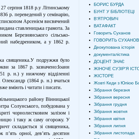
БОРИС БУРДА
 27 серпня 1818 р.у Літинському
БУНТ У БІБЛІОТЕЦІ
1836 р. переведений у семінарію,
В‘ЯТРОВИЧ
рхієпископом Арсенієм висвячений
ВАТАФАКТ
 видана ставленицька грамота. За
Говорить Суханов
иком Березнянського сільсько-
ГОВОРИТЬ СУХАНОВ
ний набедреником, а у 1862 р.
Деокупована історія
документалістика
ка священика.У подружжя було
ДОЦЕНТ ЗНАЄ
ркви за 1867 р. зазначено:Іоанн
ЖІНОЧЕ СУЗІР'Я ІСТО
51 р. н.) у нижчому відділенні
ЖІСТОРЕ
і Олександр (1864 р. н.) вчаться
Жовті Кеди з Юлією Б
) вже вміють і читати і писати.
Зібрання березня
Зібрання вересня
Хмільницького району Вінницької
Зібрання грудня
митра Солунського, побудована у
Зібрання жовтня
криті чорнолистковим залізом і
Зібрання квітня
ницю і таку ж саму огорожу. У
Зібрання липня
ричт складається зі священика,
Зібрання листопада
к п’ять орної, дев’ять десятин