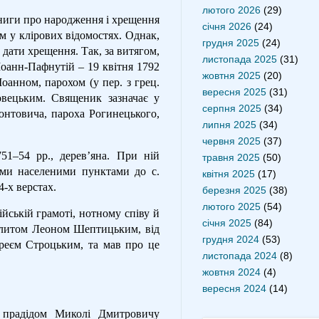
лютого 2026
(29)
книги про народження і хрещення
січня 2026
(24)
им у клірових відомостях. Однак,
грудня 2025
(24)
дати хрещення. Так, за витягом,
листопада 2025
(31)
оанн-Пафнутій – 19 квітня 1792
жовтня 2025
(20)
оанном, парохом (у пер. з грец.
вересня 2025
(31)
овецьким. Священик зазначає у
серпня 2025
(34)
еонтовича, пароха Рогинецького,
липня 2025
(34)
червня 2025
(37)
1–54 рр., дерев’яна. При ній
травня 2025
(50)
ими населеними пунктами до с.
квітня 2025
(17)
4-х верстах.
березня 2025
(38)
лютого 2025
(54)
йській грамоті, нотному співу й
січня 2025
(84)
олитом Леоном Шептицьким, від
грудня 2024
(53)
єреєм Строцьким, та мав про це
листопада 2024
(8)
жовтня 2024
(4)
вересня 2024
(14)
прадідом Миколі Дмитровичу