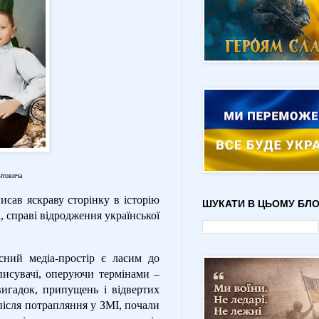
нтовича
сав яскраву сторінку в історію
ШУКАТИ В ЦЬОМУ БЛО
, справі відродження української
сний медіа-простір є ласим до
писувачі, оперуючи термінами –
вигадок, припущень і відвертих
 після потрапляння у ЗМІ, почали