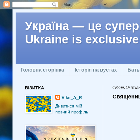
Україна — це супер.
Ukraine is exclusive
Головна сторінка
Історія на вустах
Бать
ВІЗИТКА
субота, 14 грудн
Священиц
Vike_A_R
Дивитися мій
повний профіль