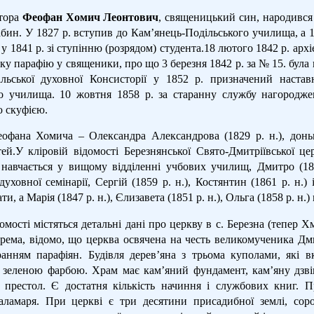
тора
Феофан Хомич Леонтович
, священицький син, народився
Бабин. У 1827 р. вступив до Кам’янець-Подільського училища, а 
 у 1841 р. зі ступінню (розрядом) студента.18 лютого 1842 р. а
ку парафію у священики, про що 3 березня 1842 р. за № 15. була
льської духовної Консисторії у 1852 р. призначений наставн
о училища. 10 жовтня 1858 р. за старанну службу нагородже
 скуфією.
фана Хомича – Олександра Александрова (1829 р. н.), донь
тей.У кліровій відомості Березнянської Свято-Дмитріївської це
) навчається у вищому відділенні учбових училищ, Дмитро (18
духовної семінарії, Сергій (1859 р. н.), Костянтин (1861 р. н.) 
ти, а Марія (1847 р. н.), Єлизавета (1851 р. н.), Ольга (1858 р. н.
омості містяться детальні дані про церкву в с. Березна (тепер 
окрема, відомо, що церква освячена на честь великомученика Д
ранням парафіян. Будівля дерев’яна з трьома куполами, які в
 зеленою фарбою. Храм має кам’яний фундамент, кам’яну дзві
 престол. Є достатня кількість начиння і службових книг. П
аламаря. При церкві є три десятини присадибної землі, соро