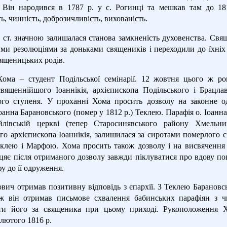
 Він народився в 1787 р. у с. Рогинці та мешкав там до 18
ь, чинність, доброзичливість, вихованість.
 ст. значною залишалася станова замкненість духовенства. Свя
ими резолюціями за доньками священиків і переходили до їхніх
вященицьких родів.
ома – студент Подільської семінарії. 12 жовтня цього ж р
вященнійшого Іоаннікія, архієпископа Подільського і Брацлав
го ступеня. У проханні Хома просить дозволу на законне о
анна Барановського (помер у 1812 р.) Теклею. Парафія о. Іоанна
йлівській церкві (тепер Старосинявського району Хмельниц
го архієпископа Іоаннікія, залишилася за сиротами померлого
клею і Марфою. Хома просить також дозволу і на висвячення 
іцяє після отриманого дозволу завжди піклуватися про вдову п
у до її одруження.
вич отримав позитивну відповідь з єпархії. З Теклею Барановс
ж він отримав письмове схвалення бабинських парафіян з ч
ти його за священика при цьому приході. Рукоположення 
 лютого 1816 р.