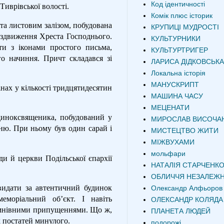
Код ідентичності
иврівської волості.
Комік плюс історик
та листовим залізом, побудована
КРУПИЦІ МУДРОСТІ
оздвиження Хреста Господнього.
КУЛЬТУРНИКИ
ти з іконами простого письма,
КУЛЬТУРТРИГЕР
о начиння. Причт складався зі
ЛАРИСА ДІДКОВСЬКА
Локальна історія
МАНУСКРИПТ
інах у кількості тридцятидесятин
МАШИНА ЧАСУ
МЕЦЕНАТИ
диноксвященика, побудований у
МИРОСЛАВ ВИСОЧА
ню. При ньому був один сарай і
МИСТЕЦТВО ЖИТИ
МІЖВУХАМИ
мольфари
и й церкви Подільської єпархії
НАТАЛІЯ СТАРЧЕНК
ОБЛИЧЧЯ НЕЗАЛЕЖН
 видати за автентичний будинок
Олександр Алфьоров
еморіальний об’єкт. І навіть
ОЛЕКСАНДР КОЛЯДА
сумнівними припущеннями. Що ж,
ПЛАНЕТА ЛЮДЕЙ
х постатей минулого.
подорожі