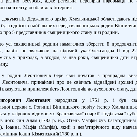
а різних ресурсах, адже ретельна перевірка інформації не
го контенту, особливо в Інтернеті.
 документів Державного архіву Хмельницької області дають пі
 була однією з найбільших серед священицьких родин Вінниччин
о про 5 представників священицького стану цієї родини.
о усі священицькі родини намагалися зберегти й продовжитиц
я, навіть не зважаючи на відомий указОлександра ІІ від 22
 місць у приходах, а згодом, за два роки, священицькі діти в
ану.
 у родині Леонтовичів бере свій початок з прапрадіда виз
 Леонтовича, принаймні про це свідчать віднайдені архівні 
кі вказуютьна приналежність Леонтовичів до духовного стану, дат
игорович Леонтович
народився у 1751 р. і був свяще
льної церкви с. Рогинці Вінницького повіту (тепер Хмільницьк
ся у клірових відомостях Брацлавської єпархії Подільської губе
в його син Адам (1783 р. н.). Отець Матфій був багатодітним 
, Іоанна, Мафія (Матфія), який з дев’ятирічного віку навча
мінник Іоанн Кізменський(1780 р. н.).