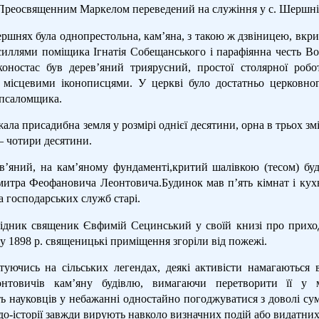
Преосвященним Маркелом переведений на служіння у с. ШершніТ
ршнях була однопрестольна, кам’яна, з такою ж дзвіницею, вкри
усиллями поміщика Ігнатія Собещанського і парафіянна честь В
оностас був дерев’яний триярусний, простої столярної робо
місцевими іконописцями. У церкві було достатньо церковног
 псаломщика.
ала присадибна земля у розмірі однієї десятини, орна в трьох зм
 – чотири десятини.
в’яний, на кам’яному фундаменті,критий шалівкою (тесом) бу
Дмитра Феофановича Леонтовича.Будинок мав п’ять кімнат і кух
а господарських служб старі.
ідник священик Євфимій Сецинський у своїй книзі про приход
 у 1898 р. священицькі приміщення згоріли від пожежі.
нтуючись на сільських легендах, деякі активісти намагаються
нтовичів кам’яну будівлю, вимагаючи перетворити її у м
ь науковців у небажанні одностайно погоджуватися з доволі 
до-історії завжди вирують навколо визначних подій або видатни