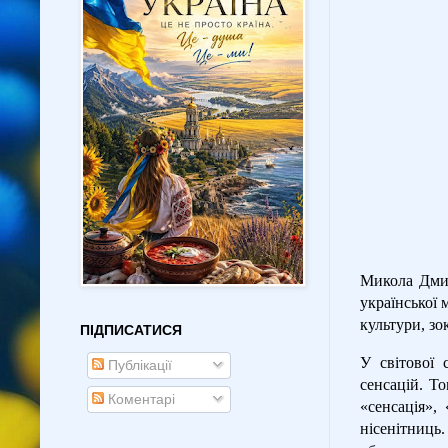
Микола Дмит
української 
культури, зо
ПІДПИСАТИСЯ
У світової 
Публікації
сенсацій. Т
Коментарі
«сенсація»,
нісенітниць.