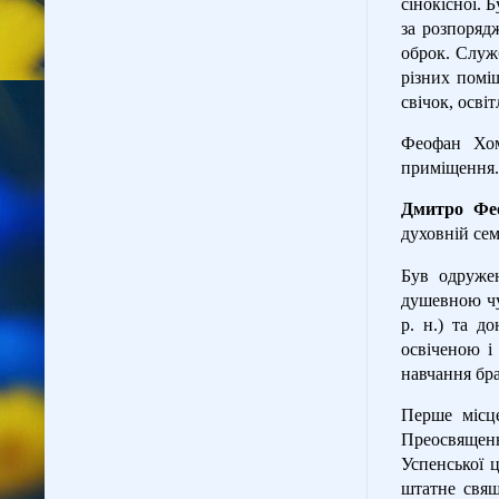
сінокісної. 
за розпоряд
оброк. Служ
різних помі
свічок, осві
Феофан Хом
приміщення.
Дмитро Фе
духовній сем
Був одружен
душевною чуй
р. н.) та д
освіченою і 
навчання бра
Перше місце
Преосвящен
Успенської 
штатне свящ