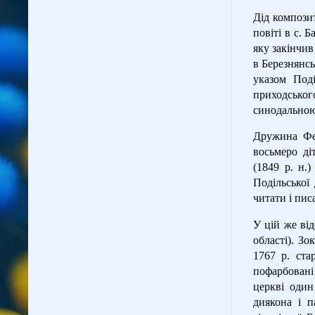
Дід компози
повіті в с. 
яку закінчив
в Березнянсь
указом Поді
приходськог
синодальною
Дружина Фео
восьмеро ді
(1849 р. н.
Подільської 
читати і писа
У цій же від
області). З
1767 р. ста
пофарбовані
церкві один
диякона і п