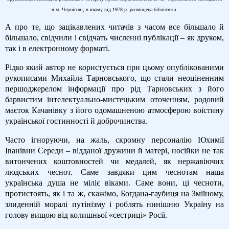
в м. Чернігові, в якому від 1978 р. розміщена бібліотека.
А про те, що зацікавлених читачів з часом все більшало й
більшало, свідчили і свідчать численні публікації – як друком,
так і в електронному форматі.
Рідко який автор не користується при цьому опублікованими
рукописами Михайла Тарновського, що стали неоціненним
першоджерелом інформації про рід Тарновських з його
барвистим інтелектуально-мистецьким оточенням, родовий
маєток Качанівку з його одомашненою атмосферою воістину
української гостинності й доброчинства.
Часто ігноруючи, на жаль, скромну персоналію Юхимії
Іванівни Середи – відданої дружини й матері, носійки не так
витончених коштовностей чи медалей, як нержавіючих
людських чеснот. Саме завдяки цим чеснотам наша
українська душа не міліє віками. Саме вони, ці чесноти,
протистоять, як і та ж, скажімо, Богдана-гаубиця на Зміїному,
злиденній моралі путінізму і роблять нинішню Україну на
голову вищою від колишньої «сестриці» Росії.