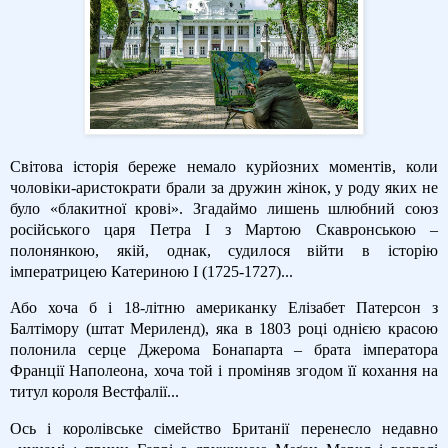
Світова історія береже немало курйозних моментів, коли
чоловіки-аристократи брали за дружин жінок, у роду яких не
було «блакитної крові». Згадаймо лишень шлюбний союз
російського царя Петра І з Мартою Скавронською –
полонянкою, якій, однак, судилося війти в історію
імператрицею Катериною І (1725-1727)...
Або хоча б і 18-літню американку Елізабет Патерсон з
Балтімору (штат Мериленд), яка в 1803 році однією красою
полонила серце Джерома Бонапарта – брата імператора
Франції Наполеона, хоча той і проміняв згодом її кохання на
титул короля Вестфалії...
Ось і королівське сімейство Британії перенесло недавно