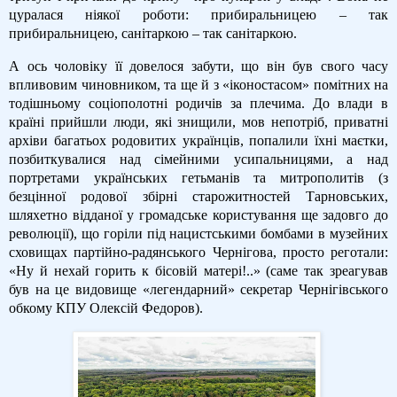
цуралася ніякої роботи: прибиральницею – так
прибиральницею, санітаркою – так санітаркою.
А ось чоловіку її довелося забути, що він був свого часу
впливовим чиновником, та ще й з «іконостасом» помітних на
тодішньому соціополотні родичів за плечима. До влади в
країні прийшли люди, які знищили, мов непотріб, приватні
архіви багатьох родовитих українців, попалили їхні маєтки,
позбиткувалися над сімейними усипальницями, а над
портретами українських гетьманів та митрополитів (з
безцінної родової збірні старожитностей Тарновських,
шляхетно відданої у громадське користування ще задовго до
революції), що горіли під нацистськими бомбами в музейних
сховищах партійно-радянського Чернігова, просто реготали:
«Ну й нехай горить к бісовій матері!..» (саме так зреагував
був на це видовище «легендарний» секретар Чернігівського
обкому КПУ Олексій Федоров).