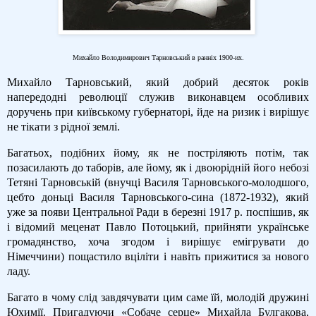
Михайло Володимирович Тарновський в ранніх 1900-их.
Михайло Тарновський, який добрий десяток років
напередодні революції служив виконавцем особливих
доручень при київському губернаторі, йде на ризик і вирішує
не тікати з рідної землі.
Багатьох, подібних йому, як не постріляють потім, так
позасилають до таборів, але йому, як і двоюрідній його небозі
Тетяні Тарновській (внучці Василя Тарновського-молодшого,
цебто доньці Василя Тарновського-сина (1872-1932), який
уже за появи Центральної Ради в березні 1917 р. поспішив, як
і відомий меценат Павло Потоцький, прийняти українське
громадянство, хоча згодом і вирішує емігрувати до
Німеччини) пощастило вціліти і навіть прижитися за нового
ладу.
Багато в чому слід завдячувати цим саме їй, молодій дружині
Юхимії. Пригадуючи «Собаче серце» Михайла Булгакова,