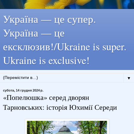
Україна — це супер.
Україна — це
ексклюзив!/Ukraine is super.
Ukraine is exclusive!
▼
субота, 14 грудня 2024 р.
«Попелюшка» серед дворян
Тарновських: історія Юхимії Середи