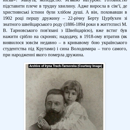
підставити плече в трудну хвилину. Адже виросла в сім‘ї, де
християнські істини були хлібом душі. А він, поховавши в
1902 році першу дружину – 22-річну Берту Цурбухен зі
знатного швейцарського роду (1886-1894 роки в життєписі М.
В. Тарновського пов'язані з Швейцарією), вже встиг був
нажити срібло на скронях; надодачу, в 1918-ому втратив (як
виявилося зовсім недавно – в кривавому бою українського
студентства під Крутами) і сина Володимира – того самого,
при народженні якого померла дружина.