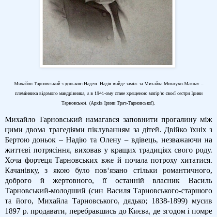
Михайло Тарновський з донькою Надею. Надія вийде заміж за Михайла Миклухо-Маклая –
племінника відомого мандрівника, а в 1941-ому стане хрещеною матір‘ю своєї сестри Ірини
Тарновської. (Архів Ірини Трач-Тарновської).
Михайло Тарновський намагався заповнити прогалину між
цими двома трагедіями піклуванням за дітей. Двійко їхніх з
Бертою доньок – Надію та Олену – вдівець, незважаючи на
життєві потрясіння, виховав у кращих традиціях свого роду.
Хоча фортеця Тарновських вже й почала потроху хитатися.
Качанівку, з якою було пов‘язано стільки романтичного,
доброго й жертовного, її останній власник Василь
Тарновський-молодший (син Василя Тарновського-старшого
та його, Михайла Тарновського, дядько; 1838-1899) мусив
1897 р. продавати, перебравшись до Києва, де згодом і помре