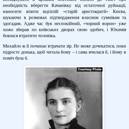
необхідність вберегти Качанівку від остаточної руйнації,
наносити візити вцілілій «старій аристократії» Києва,
шукаючи в розмовах підтвердження власним сумнівам та
здогадам. Адже час був неспокійний, «чорний ворон» уже
хижо збирав по київських дворах свою здобич, і Юхимія
боялася втратити чоловіка.
Михайло ж її починає втрачати зір. Не може дочекатися, поки
підросте донька, щоб читала йому – і сама вчилася б, і йому в
поміч була б.