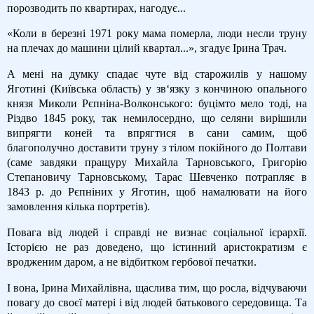
порозводить по квартирах, нагодує...
«Коли в березні 1971 року мама померла, люди несли труну
на плечах до машини цілий квартал...», згадує Ірина Трач.
А мені на думку спадає чуте від старожилів у нашому
Яготині (Київська область) у зв‘язку з кончиною опального
князя Миколи Рєпніна-Волконського: буцімто мело тоді, на
Різдво 1845 року, так немилосердно, що селяни вирішили
випрягти коней та впрягтися в сани самим, щоб
благополучно доставити труну з тілом покійного до Полтави
(саме завдяки пращуру Михайла Тарновського, Григорію
Степановичу Тарновському, Тарас Шевченко потрапляє в
1843 р. до Рєпніних у Яготин, щоб намалювати на його
замовлення кілька портретів).
Повага від людей і справді не визнає соціальної ієрархії.
Історією не раз доведено, що істинний аристократизм є
вродженим даром, а не відбитком гербової печатки.
І вона, Ірина Михайлівна, щаслива тим, що росла, відчуваючи
повагу до своєї матері і від людей батькового середовища. Та