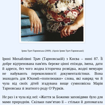
Ірина Трач-Тарновська (2009). (Архів Ірини Трач-Тарновської)
Ірині Михайлівні Трач (Тарновській) з Києва – нині 87. Її
добре відтренована пам'ять береже цінні епізоди, імена, дати
й адреси, без чого жодна історична розвідка, жодні мемуари
не набувають переконливості документалістики. Вона
знаходить для Юхимії-«попелюшки» слова, які навряд чи й
чула від своїх дітей згадувана вище сумнозвісна Марія
Тарновська зі знатного роду О‘Рурків.
Не раз і я чула від неї: «Життя за Божими заповідями було для
мами природнім. Скільки пам‘ятаю її – стільки й допомагала