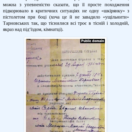
можна з упевненістю сказати, що її просте походження
підкорювало в критичних ситуаціях не одну «шкірянку» з
пістолетом при боці (хоча це й не завадило «ущільнити»
Тарновських так, що тіснилися всі троє в тісній і холодній,
якраз над під‘їздом, кімнатці).