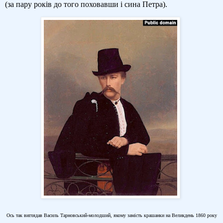
(за пару років до того поховавши і сина Петра).
Ось так виглядав Василь Тарновський-молодший, якому замість крашанки на Великдень 1860 року