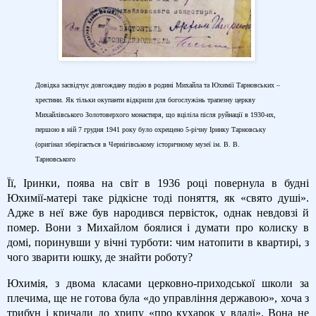
Довідка засвідчує довгождану подію в родині Михайла та Юхимії Тарновських –
хрестини. Як тільки окупанти відкрили для богослужінь трапезну церкву
Михайлівського Золотоверхого монастиря, що вціліла після руйнації в 1930-их,
першою в ній 7 грудня 1941 року було охрещено 5-річну Іринку Тарновську
(оригінал зберігається в Чернігівському історичному музеї ім. В. В.
Тарновського
Її, Іринки, поява на світ в 1936 році повернула в будні
Юхимії-матері таке рідкісне тоді поняття, як «свято душі».
Адже в неї вже був народився первісток, однак невдовзі й
помер. Вони з Михайлом боялися і думати про колиску в
домі, поринувши у вічні турботи: чим натопити в квартирі, з
чого зварити юшку, де знайти роботу?
Юхимія, з двома класами церковно-приходської школи за
плечима, ще не готова була «до управління державою», хоча з
трибун і кричали до хрипу «про кухарок у владі». Вона не