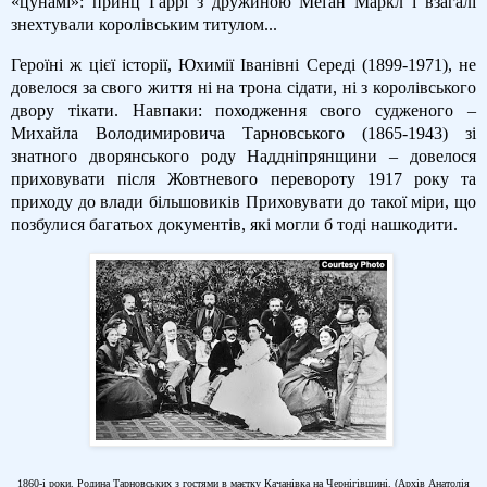
«цунамі»: принц Гаррі з дружиною Меґан Маркл і взагалі
знехтували королівським титулом...
Героїні ж цієї історії, Юхимії Іванівні Середі (1899-1971), не
довелося за свого життя ні на трона сідати, ні з королівського
двору тікати. Навпаки: походження свого судженого –
Михайла Володимировича Тарновського (1865-1943) зі
знатного дворянського роду Наддніпрянщини – довелося
приховувати після Жовтневого перевороту 1917 року та
приходу до влади більшовиків Приховувати до такої міри, що
позбулися багатьох документів, які могли б тоді нашкодити.
1860-і роки. Родина Тарновських з гостями в маєтку Качанівка на Чернігівщині. (Архів Анатолія