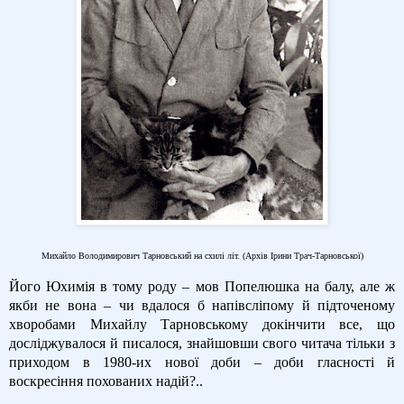
Михайло Володимирович Тарновський на схилі літ.
(Архів Ірини Трач-Тарновської)
Його Юхимія в тому роду – мов Попелюшка на балу, але ж
якби не вона – чи вдалося б напівсліпому й підточеному
хворобами Михайлу Тарновському докінчити все, що
досліджувалося й писалося, знайшовши свого читача тільки з
приходом в 1980-их нової доби – доби гласності й
воскресіння похованих надій?..