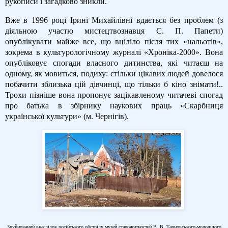
рукописи і загадково зникли.
Вже в 1996 році Ірині Михайлівні вдається без проблем (з
діяльною участю мистецтвознавця С. П. Папети)
опублікувати майже все, що вціліло після тих «нальотів»,
зокрема в культурологічному журналі «Хроніка-2000». Вона
опубліковує спогади власного дитинства, які читаєш на
одному, як мовиться, подиху: стільки цікавих людей довелося
побачити зблизька цій дівчинці, що тільки б кіно знімати!..
Трохи пізніше вона пропонує зацікавленому читачеві спогад
про батька в збірнику наукових праць «Скарбниця
української культури» (м. Чернігів).
Зруйнований внаслідок російського обстрілу музей старожитностей В. В. Тарновського-молодшого