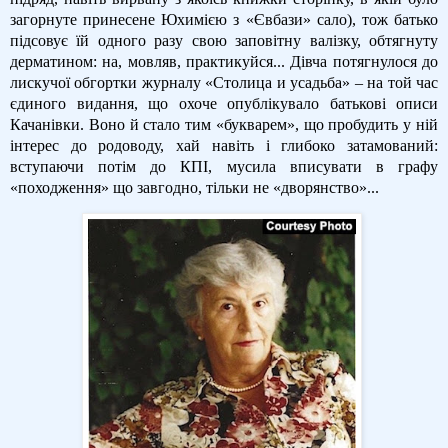
загорнуте принесене Юхимією з «Євбази» сало), тож батько
підсовує їй одного разу свою заповітну валізку, обтягнуту
дерматином: на, мовляв, практикуйся... Дівча потягнулося до
лискучої обгортки журналу «Столица и усадьба» – на той час
єдиного видання, що охоче опублікувало батькові описи
Качанівки. Воно й стало тим «букварем», що пробудить у ній
інтерес до родоводу, хай навіть і глибоко затамований:
вступаючи потім до КПІ, мусила вписувати в графу
«походження» що завгодно, тільки не «дворянство»...