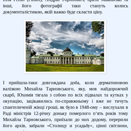
інші, його фотографії таки стануть колись
документалістикою, якій важко буде скласти ціну.
І прийшла-таки довгождана доба, коли дерматиновою
валізкою Михайла Тарновського, яку, мов найдорожчий
скарб, Юхимія тягала з собою по всіх підвалах та кутках у
окупацію, зацікавились по-справжньому і вже не тичуть
спантеличеній жінці гроші, як було в 1948-ому – вислухали в
Раді міністрів 12-річну доньку померлого п‘ять років тому
Михайла Тарновського, приїхали до них додому, перерили
його архів, забрали «Столицу и усадьбу», цінні світлини,