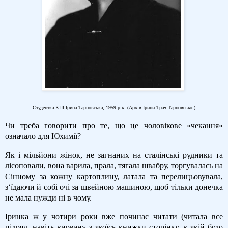
Студентка КПІ Ірина Тарновська, 1959 рік. (Архів Ірини Трач-Тарновської)
Чи треба говорити про те, що це чоловікове «чекання»
означало для Юхимії?
Як і мільйони жінок, не загнаних на сталінські рудники та
лісоповали, вона варила, прала, тягала швабру, торгувалась на
Сінному за кожну картоплину, латала та перелицьовувала,
з‘їдаючи й собі очі за швейною машиною, щоб тільки донечка
не мала нужди ні в чому.
Іринка ж у чотири роки вже починає читати (читала все
підряд, навіть вирвану з якоїсь книжки сторінку, в якій було