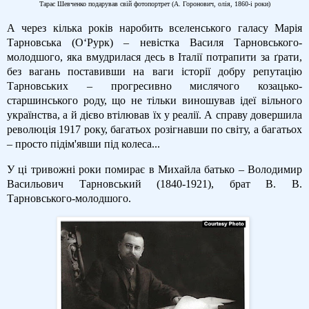
Тарас Шевченко подарував свій фотопортрет (А. Горонович, олія, 1860-і роки)
А через кілька років наробить вселенського галасу Марія
Тарновська (О‘Рурк) – невістка Василя Тарновського-
молодшого, яка вмудрилася десь в Італії потрапити за ґрати,
без вагань поставивши на ваги історії добру репутацію
Тарновських – прогресивно мислячого козацько-
старшинського роду, що не тільки виношував ідеї вільного
українства, а й дієво втілював їх у реалії. А справу довершила
революція 1917 року, багатьох розігнавши по світу, а багатьох
– просто підім'явши під колеса...
У ці тривожні роки помирає в Михайла батько – Володимир
Васильович Тарновський (1840-1921), брат В. В.
Тарновського-молодшого.