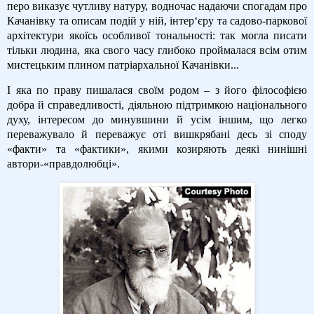
перо виказує чутливу натуру, водночас надаючи спогадам про
Качанівку та описам подій у ній, інтер‘єру та садово-паркової
архітектури якоїсь особливої тональності: так могла писати
тільки людина, яка свого часу глибоко проймалася всім отим
мистецьким плином патріархальної Качанівки...
І яка по праву пишалася своїм родом – з його філософією
добра й справедливості, діяльною підтримкою національного
духу, інтересом до минувшини й усім іншим, що легко
переважувало й переважує оті вишкрябані десь зі споду
«факти» та «фактики», якими козиряють деякі нинішні
автори-«правдолюбці».