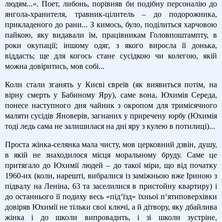
людям...». Поет, либонь, порівняв би подібну персоналію до
янгола-хранителя, травник-цілитель – до подорожника,
прикладеного до рани... З кимось, було, поділиться харчовою
пайкою, яку видавали їм, працівникам Головпоштампту, в
роки окупації; іншому одяг, з якого виросла її донька,
віддасть; ще для когось стане сусідкою чи колегою, якій
можна довіритись, мов собі...
Коли стали зганять у Києві євреїв (як виявиться потім, на
вірну смерть у Бабиному Яру), саме вона, Юхимія Середа,
понесе наступного дня чайник з окропом для тримісячного
маляти сусідів Яноверів, загнаних у приречену юрбу (Юхимія
тоді ледь сама не залишилася на дні яру з кулею в потилиці)...
Проста жінка-селянка мала чисту, мов церковний дзвін, душу,
в якій не знаходилося місця моральному бруду. Саме це
притягало до Юхимії людей – до такої міри, що від початку
1960-их (коли, нарешті, вибралися із заміжньою вже Іриною з
підвалу на Леніна, 63 та заселилися в пристойну квартиру) і
до останнього її подиху весь «під‘їзд» їхньої п‘ятиповерхівки
довіряв Юхимії не тільки свої ключі, а й дітвору, яку дбайлива
жінка і до школи випровадить, і зі школи зустріне,