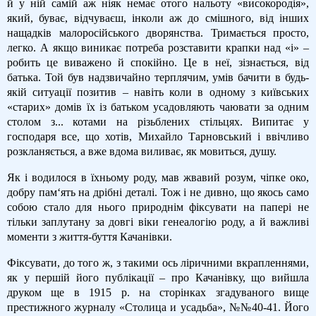
й у ній самій аж ніяк немає отого нальоту «високородія»,
який, буває, відчуваєш, інколи аж до смішного, від інших
нащадків малоросійського дворянства. Тримається просто,
легко. А якщо виникає потреба розставити крапки над «і» –
робить це виважено й спокійно. Це в неї, зізнається, від
батька. Той був надзвичайно терплячим, умів бачити в будь-
якій ситуації позитив – навіть коли в одному з київських
«старих» домів їх із батьком усадовляють чаювати за одним
столом з... котами на різьблених стільцях. Випитає у
господаря все, що хотів, Михайло Тарновський і ввічливо
розкланяється, а вже вдома виливає, як мовиться, душу.
Як і водилося в їхньому роду, мав жвавий розум, чіпке око,
добру пам‘ять на дрібні деталі. Тож і не дивно, що якось само
собою стало для нього природнім фіксувати на папері не
тільки заплутану за довгі віки генеалогію роду, а й важливі
моменти з життя-буття Качанівки.
Фіксувати, до того ж, з такими ось ліричними вкрапленнями,
як у першій його публікації – про Качанівку, що вийшла
друком ще в 1915 р. на сторінках згадуваного вище
престижного журналу «Столица и усадьба», №№40-41. Його