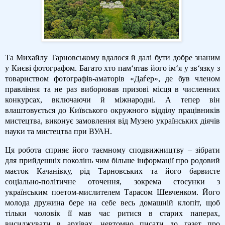
Та Михайлу Тарновському вдалося й далі бути добре знаним
у Києві фотографом. Багато хто пам‘ятав його ім‘я у зв‘язку з
товариством фотографів-аматорів «Даѓер», де був членом
правління та не раз виборював призові місця в численних
конкурсах, включаючи й міжнародні. А тепер він
влаштовується до Київського окружного відділу працівників
мистецтва, виконує замовлення від Музею українських діячів
науки та мистецтва при ВУАН.
Ця робота сприяє його таємному сподвижництву – зібрати
для прийдешніх поколінь чим більше інформації про родовий
маєток Качанівку, рід Тарновських та його барвисте
соціально-політичне оточення, зокрема стосунки з
українським поетом-мислителем Тарасом Шевченком. Його
молода дружина бере на себе весь домашній клопіт, щоб
тільки чоловік її мав час ритися в старих паперах,
висиджувати в архівах, невтомно писати до газет про