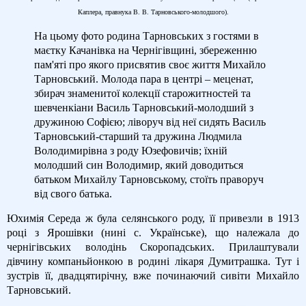
Каплера, правнука В. В. Тарновського-молодшого).
На цьому фото родина Тарновських з гостями в
маєтку Качанівка на Чернігівщині, збереженню
пам'яті про якого присвятив своє життя Михайло
Тарновський. Молода пара в центрі – меценат,
збирач знаменитої колекції старожитностей та
шевченкіани Василь Тарновський-молодший з
дружиною Софією; ліворуч від неї сидять Василь
Тарновський-старший та дружина Людмила
Володимирівна з роду Юзефовичів; їхній
молодший син Володимир, який доводиться
батьком Михайлу Тарновському, стоїть праворуч
від свого батька.
Юхимія Середа ж була селянського роду, її привезли в 1913
році з Ярошівки (нині с. Українське), що належала до
чернігівських володінь Скоропадських. Прилаштували
дівчину компаньйонкою в родині лікаря Думитрашка. Тут і
зустрів її, двадцятирічну, вже починаючий сивіти Михайло
Тарновський.