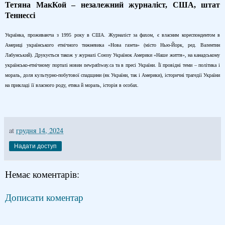
Тетяна МакКой – незалежний журналіст, США, штат
Теннессі
Українка, проживаюча з 1995 року в США. Журналіст за фахом, є власним кореспондентом в
Америці українського етнічного тижневика «Нова газета» (місто Нью-Йорк, ред. Валентин
Лабунський). Друкується також у журналі Союзу Українок Америки «Наше життя», на канадському
українсько-етнічному порталі новин newpathway.ca та в пресі України. Її провідні теми – політика і
мораль, доля культурно-побутової спадщини (як України, так і Америки), історичні трагедії України
на прикладі її власного роду, етика й мораль, історія в особах.
at
грудня 14, 2024
Надати доступ
Немає коментарів:
Дописати коментар