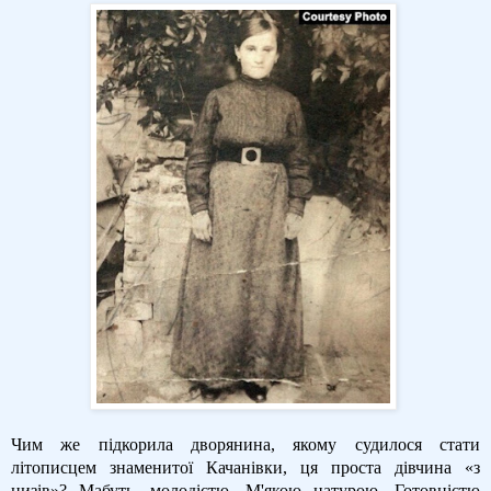
Чим же підкорила дворянина, якому судилося стати
літописцем знаменитої Качанівки, ця проста дівчина «з
низів»? Мабуть, молодістю. М'якою натурою. Готовністю