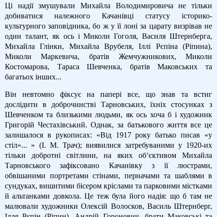
Ці надії змушували Михайла Володимировича не тільки
добиватися належного Качанівці статусу історико-
культурного заповідника, бо ж у її лоні за царату визрівав не
один талант, як ось і Миколи Гоголя, Василя Штернберга,
Михайла Глінки, Михайла Врубеля, Іллі Рєпіна (Ріпина),
Миколи Маркевича, братів Жемчужникових, Миколи
Костомарова, Тараса Шевченка, братів Маковських та
багатьох інших...
Він невтомно фіксує на папері все, що знав та встиг
дослідити в доброчинстві Тарновських, їхніх стосунках з
Шевченком та близькими людьми, як ось хоча б і художник
Григорій Честахівський. Однак, за батькового життя все це
залишалося в рукописах: «Від 1917 року батько писав «у
стіл»... » (І. М. Трач); виявилися затребуваними у 1920-их
тільки добротні світлини, на яких об‘єктивом Михайла
Тарновського зафіксовано Качанівку з її люстрами,
обвішаними портретами стінами, перначами та шаблями в
сундуках, вишитими бісером кріслами та парковими містками
й альтанками довкола. Це теж була його надія: що б там не
малювали художники Олексій Волосков, Василь Штернберг,
Ілля Рєпін (Ріпин), Андрій Горонович, брати Маковські та