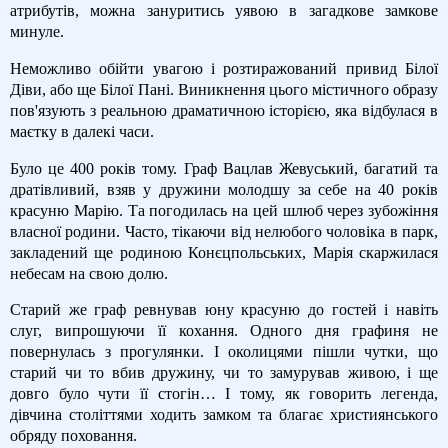
атрибутів, можна зануритись уявою в загадкове замкове
минуле.
Неможливо обійти увагою і розтиражований привид Білої
Діви, або ще Білої Пані. Виникнення цього містичного образу
пов'язують з реальною драматичною історією, яка відбулася в
маєтку в далекі часи.
Було це 400 років тому. Граф Вацлав Жевуський, багатий та
дратівливий, взяв у дружини молодшу за себе на 40 років
красуню Марiю. Та погодилась на цей шлюб через зубожіння
власної родини. Часто, тікаючи від нелюбого чоловіка в парк,
закладений ще родиною Конєцпольських, Марія скаржилася
небесам на свою долю.
Старий же граф ревнував юну красуню до гостей і навіть
слуг, випрошуючи її кохання. Одного дня графиня не
повернулась з прогулянки. І околицями пішли чутки, що
старий чи то вбив дружину, чи то замурував живою, і ще
довго було чути її стогін… І тому, як говорить легенда,
дівчина століттями ходить замком та благає християнського
обряду поховання.