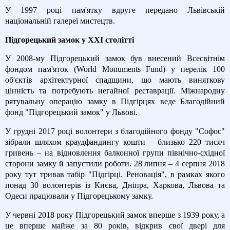
У 1997 році пам'ятку вдруге передано Львівській
національній галереї мистецтв.
Підгорецький замок у XXI столітті
У 2008-му Підгорецький замок був внесений Всесвітнім
фондом пам'яток (World Monuments Fund) у перелік 100
об'єктів архітектурної спадщини, що мають виняткову
цінність та потребують негайної реставрації. Міжнародну
рятувальну операцію замку в Підгірцях веде Благодійний
фонд "Підгорецький замок" у Львові.
У грудні 2017 році волонтери з благодійного фонду "Софос"
зібрали шляхом краудфандингу кошти – близько 220 тисяч
гривень – на відновлення балконної групи північно-східної
сторони замку й запустили роботи. 28 липня – 4 серпня 2018
року тут тривав табір "Підгірці. Реновація", в рамках якого
понад 30 волонтерів із Києва, Дніпра, Харкова, Львова та
Одеси працювали у Підгорецькому замку.
У червні 2018 року Підгорецький замок вперше з 1939 року, а
це вперше майже за 80 років, відкрив свої двері для