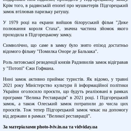
Крім того, в радянській епопеї про мушкетерів Підгорецький
замок втілював паризьку ратушу.
У 1979 році на екрани вийшов білоруський фільм "Дике
полювання короля Стаха", значна частина зйомок якого
проходила в Підгорецькому замку.
Символічно, що саме в замку було знято епізод достатньо
відомого фільму "Помилка Оноре де Бальзака".
Роль литовської резиденції князів Радзивилів замок відігравав
у "Потопі" Єжи Гофмана.
Нині замок активно приймає туристів. Як відомо, у травні
2021 року Міністерство культури й інформаційної політики
України оголосило проєкти, що будуть реалізовані в рамках
програми "Велика Реставрація" в 2021 році. І Підгорецький
замок, а також Олеський замок потрапили до числа цих
проєктів. Тож тепер Підгорецький замок чекає на допомогу
від держави в рамках "Великої реставрації".
За матеріалами photo-lviv.in.ua та vidviday.ua