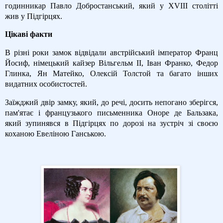
годинникар Павло Добростанський, який у ХVІІІ столітті
жив у Підгірцях.
Цікаві факти
В різні роки замок відвідали австрійський імператор Франц
Йосиф, німецький кайзер Вільгельм II, Іван Франко, Федор
Глинка, Ян Матейко, Олексій Толстой та багато інших
видатних особистостей.
Заїжджий двір замку, який, до речі, досить непогано зберігся,
пам'ятає і французького письменника Оноре де Бальзака,
який зупинявся в Підгірцях по дорозі на зустріч зі своєю
коханою Евеліною Ганською.