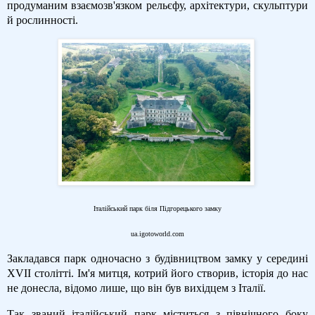
продуманим взаємозв'язком рельєфу, архітектури, скульптури
й рослинності.
Італійський парк біля Підгорецького замку
ua.igotoworld.com
Закладався парк одночасно з будівництвом замку у середині
ХVІІ столітті. Ім'я митця, котрий його створив, історія до нас
не донесла, відомо лише, що він був вихідцем з Італії.
Так званий італійський парк міститься з північного боку