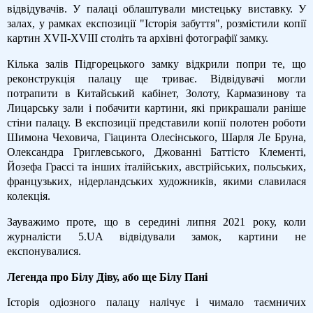
відвідувачів. У палаці облаштували мистецьку виставку. У
залах, у рамках експозиції "Історія забуття", розмістили копії
картин XVII-XVIII століть та архівні фотографії замку.
Кілька залів Підгорецького замку відкрили попри те, що
реконструкція палацу ще триває. Відвідувачі могли
потрапити в Китайський кабінет, Золоту, Кармазинову та
Лицарську зали і побачити картини, які прикрашали раніше
стіни палацу. В експозиції представили копії полотен роботи
Шимона Чеховича, Гіацинта Олесінського, Шарля Ле Бруна,
Олександра Григлевського, Джованні Баттісто Клементі,
Йозефа Грассі та інших італійських, австрійських, польських,
французьких, нідерландських художників, якими славилася
колекція.
Зауважимо проте, що в середині липня 2021 року, коли
журналісти 5.UA відвідували замок, картини не
експонувалися.
Легенда про Білу Діву, або ще Білу Пані
Історія одіозного палацу налічує і чимало таємничих