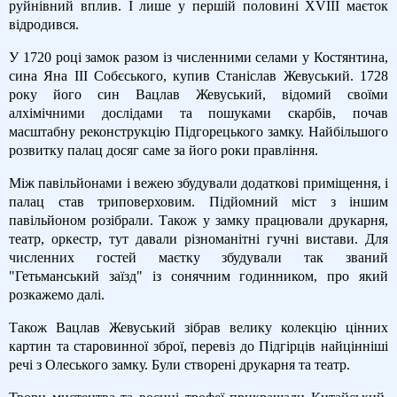
руйнівний вплив. І лише у першій половині XVIII маєток
відродився.
У 1720 році замок разом із численними селами у Костянтина,
сина Яна ІІІ Собєського, купив Станіслав Жевуський. 1728
року його син Вацлав Жевуський, відомий своїми
алхімічними дослідами та пошуками скарбів, почав
масштабну реконструкцію Підгорецького замку. Найбільшого
розвитку палац досяг саме за його роки правління.
Між павільйонами і вежею збудували додаткові приміщення, і
палац став триповерховим. Підйомний міст з іншим
павільйоном розібрали. Також у замку працювали друкарня,
театр, оркестр, тут давали різноманітні гучні вистави. Для
численних гостей маєтку збудували так званий
"Гетьманський заїзд" із сонячним годинником, про який
розкажемо далі.
Також Вацлав Жевуський зібрав велику колекцію цінних
картин та старовинної зброї, перевіз до Підгірців найцінніші
речі з Олеського замку. Були створені друкарня та театр.