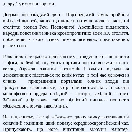
двору. Тут стояли корчми.
Додамо, що заїжджий двір і Підгорецький замок пройшли
крізь всі випробування, що випали на їхню долю в наступні
століття: розпад Речі Посполитої, Австрійське підданство,
народні повстання і низка кровопролитних воєн XX століття,
побачивши в своїх стінах чимало яскравих представників
різних епох.
Головною прикрасою центральних – південного і північного
– фасадів будівлі слугують портики шести восьмигранних
колон, барокові завитки фронтонів і кам’яні кульки на
декоративних підставках по їхніх кутах, в той час як кожен з
бічних – прикрашений порталами бічних входів під
трикутними фронтонами, котрі спираються на дві колони
коринфського ордера (східний – чотири, західний – три).
Заїжджий двір являє собою рідкісний випадок повністю
збереженої споруди такого типу.
На південному фасаді заїжджого двору замку розташовний
сонячний годинник, який показує середньоєвропейський час.
Припускають, що його виготовив відомий майстер-