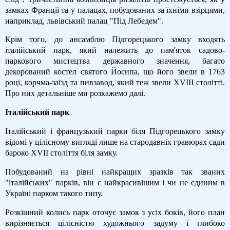
замках Франції та у палацах, побудованих за їхніми взірцями,
наприклад, львівський палац "Під Лебедем".
Крім того, до ансамблю Підгорецького замку входять
італійський парк, який належить до пам'яток садово-
паркового мистецтва державного значення, багато
декорований костел святого Йосипа, що його звели в 1763
році, корчма-заїзд та пивзавод, який теж звели XVIII столітті.
Про них детальніше ми розкажемо далі.
Італійський парк
Італійський і французький парки біля Підгорецького замку
відомі у цілісному вигляді лише на стародавніх гравюрах сади
бароко XVII століття біля замку.
Побудований на рівні найкращих зразків так званих
"італійських" парків, він є найкрасивішим і чи не єдиним в
Україні парком такого типу.
Розкішний колись парк оточує замок з усіх боків, його план
вирізняється цілісністю художнього задуму і глибоко