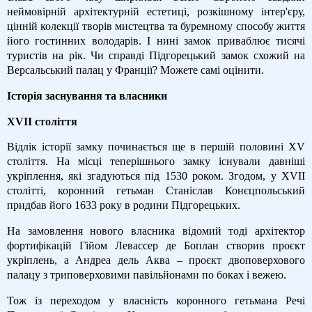
неймовірній архітектурній естетиці, розкішному інтер'єру,
цінній колекції творів мистецтва та буремному способу життя
його гостинних володарів. І нині замок приваблює тисячі
туристів на рік. Чи справді Підгорецький замок схожий на
Версальський палац у Франції? Можете самі оцінити.
Історія заснування та власники
XVII століття
Відлік історії замку починається ще в першій половині XV
століття. На місці теперішнього замку існували давніші
укріплення, які згадуються під 1530 роком. Згодом, у XVII
столітті, коронний гетьман Станіслав Конєцпольський
придбав його 1633 року в родини Підгорецьких.
На замовлення нового власника відомий тоді архітектор
фортифікацій Гійом Левассер де Боплан створив проєкт
укріплень, а Андреа дель Аква – проєкт двоповерхового
палацу з триповерховими павільйонами по боках і вежею.
Тож із переходом у власність коронного гетьмана Речі