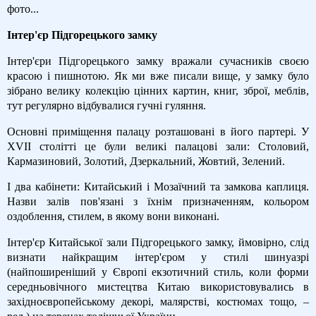
фото...
Інтер'єр Підгорецького замку
Інтер'єри Підгорецького замку вражали сучасників своєю
красою і пишнотою. Як ми вже писали вище, у замку було
зібрано велику колекцію цінних картин, книг, зброї, меблів,
тут регулярно відбувалися гучні гуляння.
Основні приміщення палацу розташовані в його партері. У
ХVІІ столітті це були великі палацові зали: Столовий,
Кармазиновий, Золотий, Дзеркальний, Жовтий, Зелений.
І два кабінети: Китайський і Мозаїчний та замкова каплиця.
Назви залів пов'язані з їхнім призначенням, кольором
оздоблення, стилем, в якому вони виконані.
Інтер'єр Китайської зали Підгорецького замку, ймовірно, слід
визнати найкращим інтер'єром у стилі шинуазрі
(найпоширеніший у Європі екзотичний стиль, коли форми
середньовічного мистецтва Китаю використовувались в
західноєвропейському декорі, малярстві, костюмах тощо, –