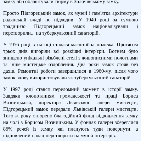
замку або облаштували тюрму в Золочівському замку.
Просто Підгорецький замок, як музей і пам'ятка архітектури
радянській владі не підходив. У 1940 році за сумною
традицією Підгорецький замок націоналізували і
перетворили... на туберкульозний санаторій.
У 1956 році в палаці сталася масштабна пожежа. Протягом
трьох днів вигоріли всі розкішні інтер'єри. Вогнем було
знищено унікальні різьблені стелі з живописними полотнами
та інше мистецьке оздоблення. Два роки замок стояв без
дахів. Ремонтні роботи завершилися в 1960-му, після чого
замок знову використовували як туберкульозний санаторій.
У 1997 році стався переломний момент в історії замку.
Завдяки клопотанням громадськості та праці Бориса
Возницького, директора Львівської галереї мистецтв,
Підгорецький замок передали Львівській галереї мистецтв.
Того ж року створено благодійний фонд відродження замку
на чолі з Борисом Возницьким. У фондах галереї збереглися
85% речей із замку, які планують туди повернути, а
відновлений палац перетворити на музей інтер'єрів.