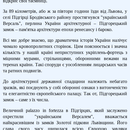
відкриє свої таємниці.
За 89 кілометрів, або ж за півтори години їзди від Львова, у
селі Підгірці Бродівського району простягнувся "український
Версаль", перлина України архітектурної – Підгорецький
замок – пам'ятка архітектури епохи ренесансу і бароко.
Всі ми добре знаємо, що драматична історія України налічує
чимало кровопролитних сторінок. Цим пояснюється і значна
кількість у нашій країні неприступних укріплень-фортець з
міцними мурами, стрільницями, оборонними вежами на
теренах країни. Такі споруди є уособленням лицарських часів
та ратних подвигів.
До архітектурної державної спадщини належить небагато
зразків, які поєднують у собі оборонні ознаки з витонченістю
та елегантністю європейського палацу. Так от, Підгорецький
замок – саме з їх числа.
Величний palazzo in fortezza в Підгірцях, який заслужено
охрестили "українським Версалем", вважається
найкрасивішим із замків Золотої підкови Львівщини. Його
слава свого часу ширилася всією Європою завдяки