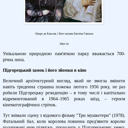
Оноре де Бальзак і його кохана Евеліна Ганська
depo.ua
Унікальною природною пам'яткою парку вважається 700-
річна липа.
Підгорецький замок і його зйомки в кіно
Величний архітектурний вигляд, який не змогла змінити
навіть триденна страшна пожежа лютого 1956 року, не раз
робили Підгорецьку резиденцію – в тому числі і капітально
відремонтований в 1964–1965 роках заїзд, – героєм
кінематографічних стрічок.
Тут знімали сцену з відомого фільму "Три мушкетери" (1978).
Фатальний бал, коли королева повинна пред'явити королю
подаровані ним підвіски, проходить у Підгорецькому замку.