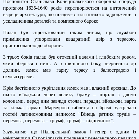
Посполитої Станіслава Конєцпольського оборонна споруда
протягом 1635-1640 років перетворюється на витончений
взірець архітектури, що поєднує стилі пізнього відродження з
ускладненням деталей та помпезного бароко.
Палац був спроєктований таким чином, що службові
приміщення утворювали квадратний двір з терасою,
пристосованою до оборони.
З трьох боків палац був оточений валами і глибоким ровом,
який зберігся і нині. А з північного боку, зверненого до
долини, замок мав гарну терасу з балюстрадою і
скульптурами.
Крім бастіонного укріплення замок мав і власний арсенал. До
нього в'їжджали через велику браму – портал з двома
колонами, перед ним завжди стояла парадна військова варта
та кілька гармат. Мармурова таблиця на брамі зустрічала
гостей латиномовним написом: "Вінець ратних трудів –
перемога, перемога – тріумф, тріумф – відпочинок".
Зауважимо, що Підгорецький замок і тепер є одним із
найкращих в Європі зразків поєднання ренесансного палацу з