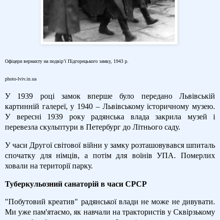
Офіцери вермахту на подвір’ї Підгорецького замку, 1943 р.
photo-lviv.in.ua
У 1939 році замок вперше було передано Львівській
картинній галереї, у 1940 – Львівському історичному музею.
У вересні 1939 року радянська влада закрила музей і
перевезла скульптури в Петербург до Літнього саду.
У часи Другої світової війни у замку розташовувався шпиталь
спочатку для німців, а потім для воїнів УПА. Померлих
ховали на території парку.
Туберкульозний санаторій в часи СРСР
"Побутовий креатив" радянської влади не може не дивувати.
Ми уже пам'ятаємо, як навчали на трактористів у Сквірзькому