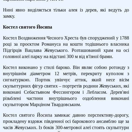
Нині явно виділяється тільки алея із дерев, які ведуть до
замку.
Костел святого Йосипа
Костел Воздвиження Чесного Хреста був споруджений у 1788
році за проєктом Романуса на кошти тодішнього власника
Підгірців Вацлава Жевуського. Розташований храм на осі
головної алеї парку на відстані 300 м від в'їзної брами.
Костел виконано у стилі бароко. Він являє собою ротонду з
внутрішнім діаметром 12 метрів, перекриту куполом з
сигнатуркою. Портик увінчує аттик, який несе вісім
скульптурних фігур святих – портретів родини Жевуських, які
виконані Себастьяном Фессингером і Лебласом. Дерев'яні
різьблені частини внутрішнього оздоблення виконані
скульптором Марціном Твардовським.
Костел святого Йосипа замикає давню перспективу-дорогу,
прокладену вздовж південної осі барокового ансамблю ще за
часів Жевуських. Із боків 300-метрової алеї стоять скульптури