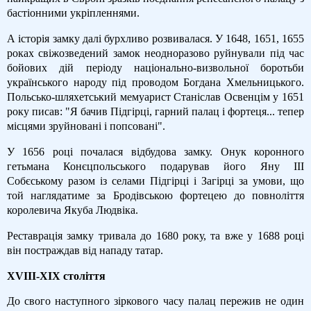
бастіонними укріпленнями.
А історія замку далі бурхливо розвивалася. У 1648, 1651, 1655
роках свіжозведений замок неодноразово руйнували під час
бойових дій періоду національно-визвольної боротьби
українського народу під проводом Богдана Хмельницького.
Польсько-шляхетський мемуарист Станіслав Освенцім у 1651
року писав: "Я бачив Підгірці, гарний палац і фортеця... тепер
місцями зруйновані і попсовані".
У 1656 році почалася відбудова замку. Онук коронного
гетьмана Конєцпольського подарував його Яну ІІІ
Собєському разом із селами Підгірці і Загірці за умови, що
той наглядатиме за Бродівською фортецею до повноліття
королевича Якуба Людвіка.
Реставрація замку тривала до 1680 року, та вже у 1688 році
він постраждав від нападу татар.
XVIII-XIX століття
До свого наступного зіркового часу палац пережив не один