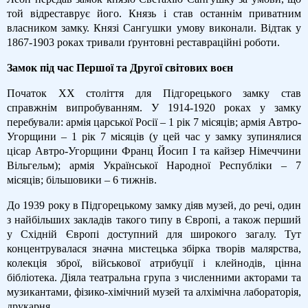
той відреставрує його. Князь і став останнім приватним
власником замку. Князі Сангушки умову виконали. Відтак у
1867-1903 роках тривали ґрунтовні реставраційні роботи.
Замок під час Першої та Другої світових воєн
Початок XX століття для Підгорецького замку став
справжнім випробуванням. У 1914-1920 роках у замку
перебували: армія царської Росії – 1 рік 7 місяців; армія Автро-
Угорщини – 1 рік 7 місяців (у цей час у замку зупинялися
цісар Автро-Угорщини Франц Йосип І та кайзер Німеччини
Вільгельм); армія Української Народної Республіки – 7
місяців; більшовики – 6 тижнів.
До 1939 року в Підгорецькому замку діяв музей, до речі, один
з найбільших закладів такого типу в Європі, а також перший
у Східній Європі доступний для широкого загалу. Тут
концентрувалася значна мистецька збірка творів малярства,
колекція зброї, військової атрибуції і клейнодів, цінна
бібліотека. Діяла театральна група з численними акторами та
музикантами, фізико-хімічний музей та алхімічна лабораторія,
друкарня.