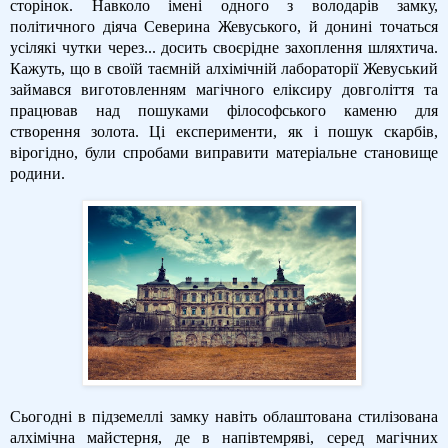
сторінок. Навколо імені одного з володарів замку,
політичного діяча Северина Жевуського, й донині точаться
усілякі чутки через... досить своєрідне захоплення шляхтича.
Кажуть, що в своїй таємній алхімічній лабораторії Жевуський
займався виготовленням магічного еліксиру довголіття та
працював над пошуками філософського каменю для
створення золота. Ці експерименти, як і пошук скарбів,
вірогідно, були спробами виправити матеріальне становище
родини.
Сьогодні в підземеллі замку навіть облаштована стилізована
алхімічна майстерня, де в напівтемряві, серед магічних