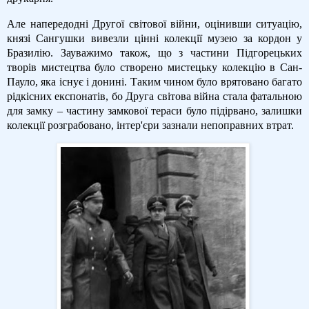
Але напередодні Другої світової війни, оцінивши ситуацію,
князі Сангушки вивезли цінні колекції музею за кордон у
Бразилію. Зауважимо також, що з частини Підгорецьких
творів мистецтва було створено мистецьку колекцію в Сан-
Пауло, яка існує і донині. Таким чином було врятовано багато
рідкісних експонатів, бо Друга світова війна стала фатальною
для замку – частину замкової тераси було підірвано, залишки
колекції розграбовано, інтер'єри зазнали непоправних втрат.