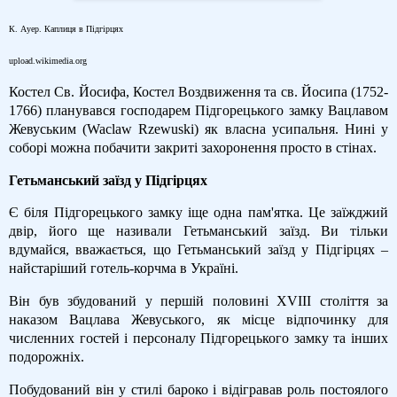
К. Ауер. Каплиця в Підгірцях
upload.wikimedia.org
Костел Св. Йосифа, Костел Воздвиження та св. Йосипа (1752-
1766) планувався господарем Підгорецького замку Вацлавом
Жевуським (Waclaw Rzewuski) як власна усипальня. Нині у
соборі можна побачити закриті захоронення просто в стінах.
Гетьманський заїзд у Підгірцях
Є біля Підгорецького замку іще одна пам'ятка. Це заїжджий
двір, його ще називали Гетьманський заїзд. Ви тільки
вдумайся, вважається, що Гетьманський заїзд у Підгірцях –
найстаріший готель-корчма в Україні.
Він був збудований у першій половині XVIII століття за
наказом Вацлава Жевуського, як місце відпочинку для
численних гостей і персоналу Підгорецького замку та інших
подорожніх.
Побудований він у стилі бароко і відігравав роль постоялого