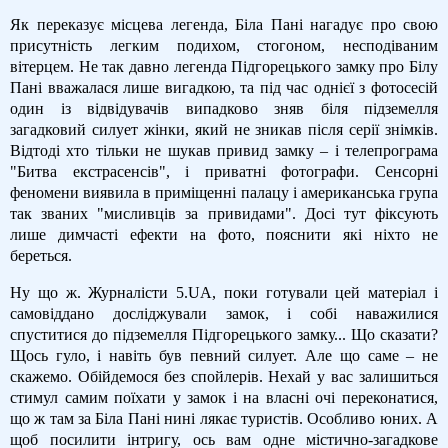
Як переказує місцева легенда, Біла Пані нагадує про свою
присутність легким подихом, стогоном, несподіваним
вітерцем. Не так давно легенда Підгорецького замку про Білу
Пані вважалася лише вигадкою, та під час однієї з фотосесій
один із відвідувачів випадково зняв біля підземелля
загадковий силует жінки, який не зникав після серії знімків.
Відтоді хто тільки не шукав привид замку – і телепрограма
"Битва екстрасенсів", і приватні фотографи. Сенсорні
феномени виявила в приміщенні палацу і американська група
так званих "мисливців за привидами". Досі тут фіксують
лише димчасті ефекти на фото, пояснити які ніхто не
береться.
Ну що ж. Журналісти 5.UA, поки готували цей матеріал і
самовіддано досліджували замок, і собі наважилися
спуститися до підземелля Підгорецького замку... Що сказати?
Щось гуло, і навіть був певний силует. Але що саме – не
скажемо. Обійдемося без спойлерів. Нехай у вас залишиться
стимул самим поїхати у замок і на власні очі переконатися,
що ж там за Біла Пані нині лякає туристів. Особливо юних. А
щоб посилити інтригу, ось вам одне містично-загадкове