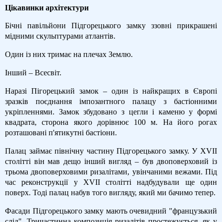
Цікавинки архітектури
Бічні павільйони Підгорецького замку ззовні прикрашені
мідними скульптурами атлантів.
Один із них тримає на плечах Землю.
Інший – Всесвіт.
Наразі Пігорецький замок – один із найкращих в Європі
зразків поєднання імпозантного палацу з бастіонними
укріпленнями. Замок збудовано з цегли і каменю у формі
квадрата, сторона якого дорівнює 100 м. На його рогах
розташовані п'ятикутні бастіони.
Палац займає північну частину Підгорецького замку. У ХVІІ
столітті він мав дещо інший вигляд – був двоповерховий із
трьома двоповерховими ризалітами, увінчаними вежами. Під
час реконструкції у ХVІІ столітті надбудували ще один
поверх. Тоді палац набув того вигляду, який ми бачимо тепер.
Фасади Підгорецького замку мають очевидний "французький
слід". Тричастинна композиція ризалітів простежується, як у