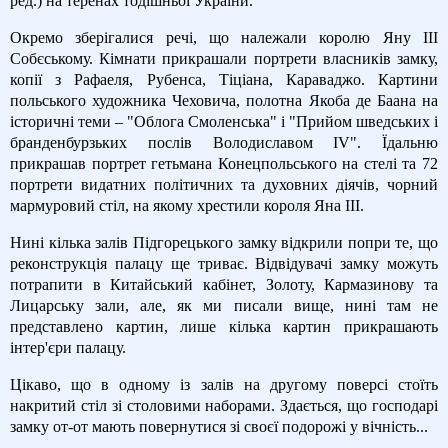
ред.) на теренах тодішньої України.
Окремо зберігалися речі, що належали королю Яну ІІІ
Собєському. Кімнати прикрашали портрети власників замку,
копії з Рафаеля, Рубенса, Тіціана, Караваджо. Картини
польського художника Чеховича, полотна Якоба де Баана на
історичні теми – "Облога Смоленська" і "Прийом шведських і
бранденбурзьких послів Володиславом IV". Їдальню
прикрашав портрет гетьмана Конецпольського на стелі та 72
портрети видатних політичних та духовних діячів, чорний
мармуровий стіл, на якому хрестили короля Яна ІІІ.
Нині кілька залів Підгорецького замку відкрили попри те, що
реконструкція палацу ще триває. Відвідувачі замку можуть
потрапити в Китайський кабінет, Золоту, Кармазинову та
Лицарську зали, але, як ми писали вище, нині там не
представлено картин, лише кілька картин прикрашають
інтер'єри палацу.
Цікаво, що в одному із залів на другому поверсі стоїть
накритий стіл зі столовими наборами. Здається, що господарі
замку от-от мають повернутися зі своєї подорожі у вічність...