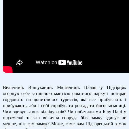
Величний. Вишуканий. Містичний. Палац у Підгірцях
огорнув себе затишною мантією ошатного парку і позирає
гордовито на допитливих туристів, які все прибувають і
прибувають, аби і собі спробувати розгадати його таємниці.
Чим здивує замок відвідувачів? Чи побачили ми Білу Пані у
підземеллі та яка велична споруда біля замку здивує не
менше, ніж сам замок? Може, саме вам Підгорецький замок