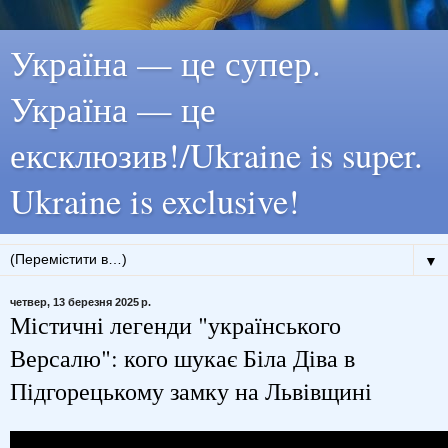
Україна — це супер.
Україна — це
ексклюзив!/Ukraine is super.
Ukraine is exclusive!
▼
четвер, 13 березня 2025 р.
Містичні легенди "українського
Версалю": кого шукає Біла Діва в
Підгорецькому замку на Львівщині