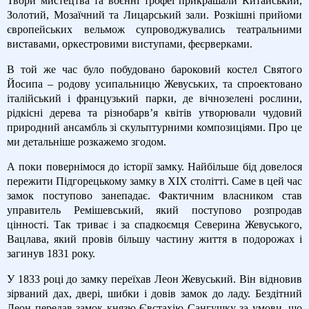
Твори мистецтва та воєнні трофеї прикрашали Китайський,
Золотий, Мозаїчний та Лицарський зали. Розкішні прийоми
європейських вельмож супроводжувались театральними
виставами, оркестровими виступами, феєрверками.
В той же час було побудовано бароковий костел Святого
Йосипа – родову усипальницю Жевуських, та спроектовано
італійський і французький парки, де вічнозелені рослини,
рідкісні дерева та різнобарв’я квітів утворювали чудовий
природний ансамбль зі скульптурними композиціями. Про це
ми детальніше розкажемо згодом.
А поки повернімося до історії замку. Найбільше бід довелося
пережити Підгорецькому замку в XIX столітті. Саме в цей час
замок поступово занепадає. Фактичним власником став
управитель Ремішевський, який поступово розпродав
цінності. Так триває і за спадкоємця Северина Жевуського,
Вацлава, який провів більшу частину життя в подорожах і
загинув 1831 року.
У 1833 році до замку переїхав Леон Жевуський. Він відновив
зірваний дах, двері, шибки і довів замок до ладу. Бездітний
Леон передав замок князю Євстахію Сангушку за умови, що