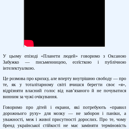
У цьому епізоді «Планети людей» говоримо з Оксаною
Забужко — письменницею, есеїсткою і публічною
інтелектуалкою.
Це розмова про крихку, але вперту внутрішню свободу — про
те, як у тоталітарному світі вчишся берегти своє «я»,
відрізняти власний голос від нав’язаного й не почуватися
винним за чужі очікування.
Говоримо про дітей і екрани, які потребують «правил
дорожнього руху» для мозку — не заборон і паніки, а
уважності, меж і живої присутності дорослих. Про те, чому
бренд української стійкості не має заміняти терміновість