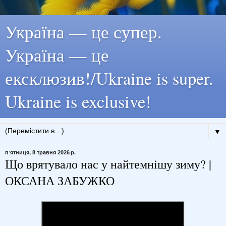
Україна — це супер.
Україна — це
ексклюзив!/Ukraine is super.
Ukraine is exclusive!
▼
пʼятниця, 8 травня 2026 р.
Що врятувало нас у найтемнішу зиму? |
ОКСАНА ЗАБУЖКО