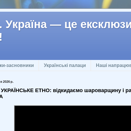
 Україна — це ексклюзив
!
ки-засновники
Українські палаци
Наші напрацю
я 2026 р.
УКРАЇНСЬКЕ ЕТНО: відкидаємо шароварщину і ра
А