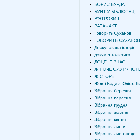
БОРИС БУРДА
БУНТ У БІБЛІОТЕЦІ
В‘ЯТРОВИЧ
ВАТАФАКТ
Говорить Суханов
ГОВОРИТЬ СУХАНОВ
Деокупована історія
документалістика
ДОЦЕНТ ЗНАЄ
ЖІНОЧЕ СУЗІР'Я ІСТО
ЖІСТОРЕ
Жовті Кеди з Юлією Б
Зібрання березня
Зібрання вересня
Зібрання грудня
Зібрання жовтня
Зібрання квітня
Зібрання липня
Зібрання листопада