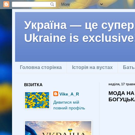
Україна — це супер.
Ukraine is exclusive
Головна сторінка
Історія на вустах
Бать
ВІЗИТКА
неділя, 17 травн
МОДА НА 
Vike_A_R
БОГУЦЬК
Дивитися мій
повний профіль