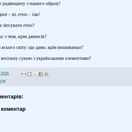
 радянщину з нашого образу!
і – ні, етно – так!
 зіпсувати етно?
: з чим, крім джинсів?
всього світу: що дамо, крім вишиванки?
 весільну сукню з українськими елементами?
 2026
ДОК
ментарів:
 коментар