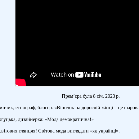
Прем’єра була 8 січ. 2023 р.
инчик, етнограф, блогер: «Віночок на дорослій жінці – це шаро
огуцька, дизайнерка: «Мода демократична!»
світових глянцях! Світова мода виглядати «як українці».