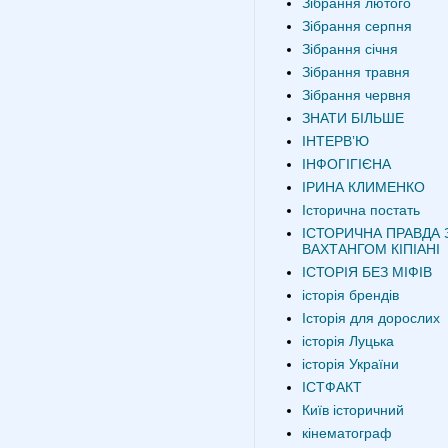
Зібрання лютого
Зібрання серпня
Зібрання січня
Зібрання травня
Зібрання червня
ЗНАТИ БІЛЬШЕ
ІНТЕРВʼЮ
ІНФОГІГІЄНА
ІРИНА КЛИМЕНКО
Історична постать
ІСТОРИЧНА ПРАВДА 
ВАХТАНГОМ КІПІАНІ
ІСТОРІЯ БЕЗ МІФІВ
історія брендів
Історія для дорослих
історія Луцька
історія України
ІСТФАКТ
Київ історичний
кінематограф