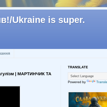
!/Ukraine is super.
вання
TRANSLATE
гулізм | МАРТИНЧИК ТА
Powered by
Transl