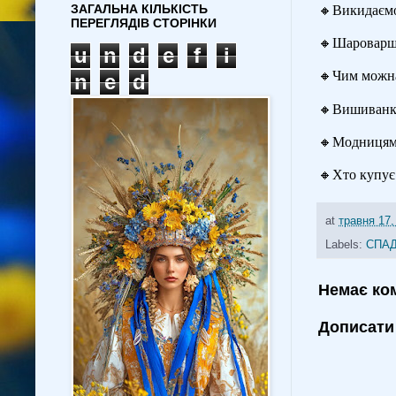
ЗАГАЛЬНА КІЛЬКІСТЬ
🔸
Викидаємо
ПЕРЕГЛЯДІВ СТОРІНКИ
🔸
Шароварщин
u
n
d
e
f
i
🔸
Чим можна
n
e
d
🔸
Вишиванка
🔸
Модницям 
🔸
Хто купує
at
травня 17,
Labels:
СПА
Немає ко
Дописати