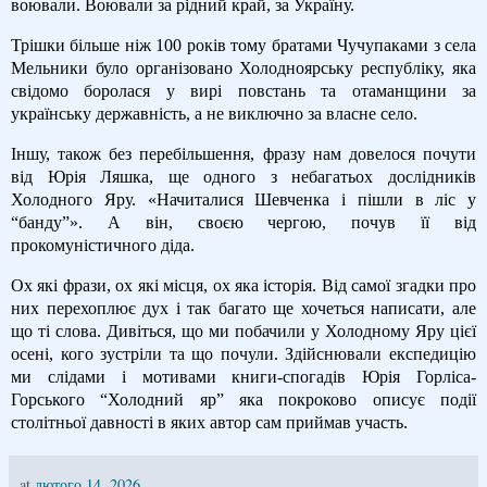
воювали. Воювали за рідний край, за Україну.
Трішки більше ніж 100 років тому братами Чучупаками з села
Мельники було організовано Холодноярську республіку, яка
свідомо боролася у вирі повстань та отаманщини за
українську державність, а не виключно за власне село.
Іншу, також без перебільшення, фразу нам довелося почути
від Юрія Ляшка, ще одного з небагатьох дослідників
Холодного Яру. «Начиталися Шевченка і пішли в ліс у
“банду”». А він, своєю чергою, почув її від
прокомуністичного діда.
Ох які фрази, ох які місця, ох яка історія. Від самої згадки про
них перехоплює дух і так багато ще хочеться написати, але
що ті слова. Дивіться, що ми побачили у Холодному Яру цієї
осені, кого зустріли та що почули. Здійснювали експедицію
ми слідами і мотивами книги-спогадів Юрія Горліса-
Горського “Холодний яр” яка покроково описує події
столітньої давності в яких автор сам приймав участь.
at
лютого 14, 2026