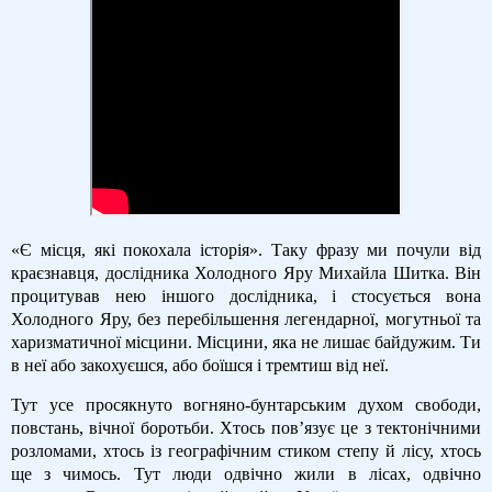
«Є місця, які покохала історія». Таку фразу ми почули від
краєзнавця, дослідника Холодного Яру Михайла Шитка. Він
процитував нею іншого дослідника, і стосується вона
Холодного Яру, без перебільшення легендарної, могутньої та
харизматичної місцини. Місцини, яка не лишає байдужим. Ти
в неї або закохуєшся, або боїшся і тремтиш від неї.
Тут усе просякнуто вогняно-бунтарським духом свободи,
повстань, вічної боротьби. Хтось пов’язує це з тектонічними
розломами, хтось із географічним стиком степу й лісу, хтось
ще з чимось. Тут люди одвічно жили в лісах, одвічно