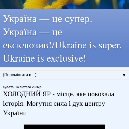
Україна — це супер.
Україна — це
ексклюзив!/Ukraine is super.
Ukraine is exclusive!
▼
субота, 14 лютого 2026 р.
ХОЛОДНИЙ ЯР - місце, яке покохала
історія. Могутня сила і дух центру
України