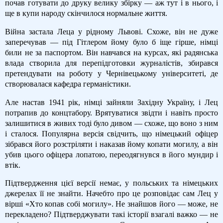
почав готувати до друку велику збірку — аж тут і в нього, і
ще в купи народу скінчилося нормальне життя.
Війна застала Леца у рідному Львові. Схоже, він не дуже
заперечував — під Гітлером йому було б іще гірше, німці
били не за паспортом. Він навчався на курсах, які радянська
влада створила для перепідготовки журналістів, збирався
претендувати на роботу у Чернівецькому університеті, де
створювалася кафедра германістики.
Але настав 1941 рік, німці зайняли Західну Україну, і Лец
потрапив до концтабору. Врятуватися звідти і навіть просто
залишитися в живих тоді було дивом — схоже, що воно з ним
і сталося. Популярна версія свідчить, що німецький офіцер
зібрався його розстріляти і наказав йому копати могилу, а він
убив цього офіцера лопатою, переодягнувся в його мундир і
втік.
Підтвердження цієї версії немає, у польських та німецьких
джерелах її не знайти. Начебто про це розповідає сам Лец у
вірші «Хто копав собі могилу». Не знайшов його — може, не
перекладено? Підтверджувати такі історії взагалі важко — не