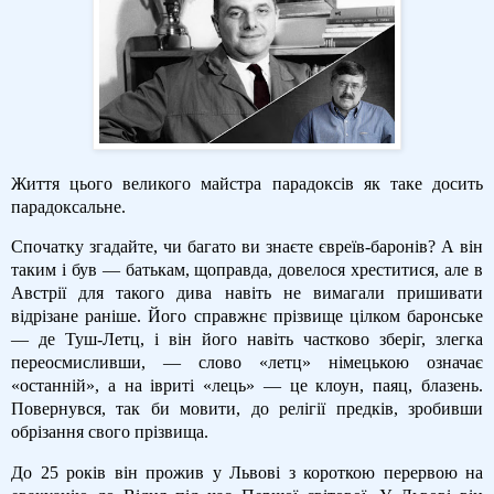
Життя цього великого майстра парадоксів як таке досить
парадоксальне.
Спочатку згадайте, чи багато ви знаєте євреїв-баронів? А він
таким і був — батькам, щоправда, довелося хреститися, але в
Австрії для такого дива навіть не вимагали пришивати
відрізане раніше. Його справжнє прізвище цілком баронське
— де Туш-Летц, і він його навіть частково зберіг, злегка
переосмисливши, — слово «летц» німецькою означає
«останній», а на івриті «лець» — це клоун, паяц, блазень.
Повернувся, так би мовити, до релігії предків, зробивши
обрізання свого прізвища.
До 25 років він прожив у Львові з короткою перервою на