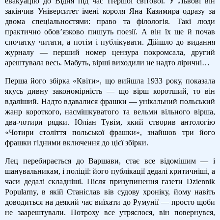
евакуацію до Відня під час Першої світової. У Львові він
закінчив Університет імені короля Яна Казимира одразу за
двома спеціальностями: право та філологія. Такі люди
практично обов’язково пишуть поезії. А він їх ще й почав
спочатку читати, а потім і публікувати. Дійшло до видання
журналу — перший номер цензура покромсала, другий
арештувала весь. Мабуть, вірші виходили не надто ліричні…
Перша його збірка «Квіти», що вийшла 1933 року, показала
якусь дивну закономірність — що вірш коротший, то він
вдаліший. Надто вдавалися фрашки — унікальний польський
жанр короткого, насмішкуватого та вельми вільного вірша,
два-чотири рядки. Юліан Тувім, який створив антологію
«Чотири століття польської фрашки», знайшов три його
фрашки гідними включення до цієї збірки.
Лец перебирається до Варшави, стає все відомішим — і
шанувальникам, і поліції: його публікації дедалі критичніші, а
часи дедалі складніші. Після призупинення газети Dziennik
Popularny, в якій Станіслав вів судову хроніку, йому навіть
доводиться на деякий час виїхати до Румунії — просто щоби
не заарештували. Потроху все утряслося, він повернувся,