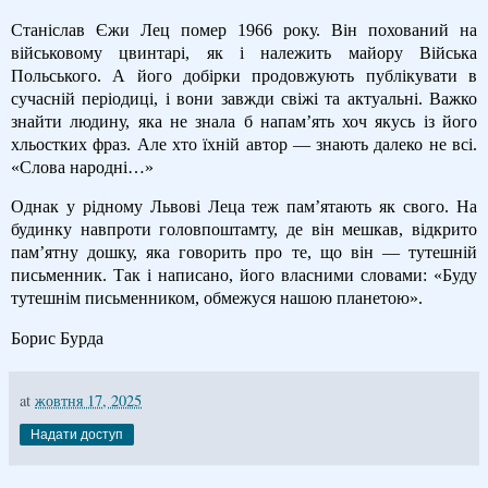
Станіслав Єжи Лец помер 1966 року. Він похований на
військовому цвинтарі, як і належить майору Війська
Польського. А його добірки продовжують публікувати в
сучасній періодиці, і вони завжди свіжі та актуальні. Важко
знайти людину, яка не знала б напам’ять хоч якусь із його
хльостких фраз. Але хто їхній автор — знають далеко не всі.
«Слова народні…»
Однак у рідному Львові Леца теж пам’ятають як свого. На
будинку навпроти головпоштамту, де він мешкав, відкрито
пам’ятну дошку, яка говорить про те, що він — тутешній
письменник. Так і написано, його власними словами: «Буду
тутешнім письменником, обмежуся нашою планетою».
Борис Бурда
at
жовтня 17, 2025
Надати доступ