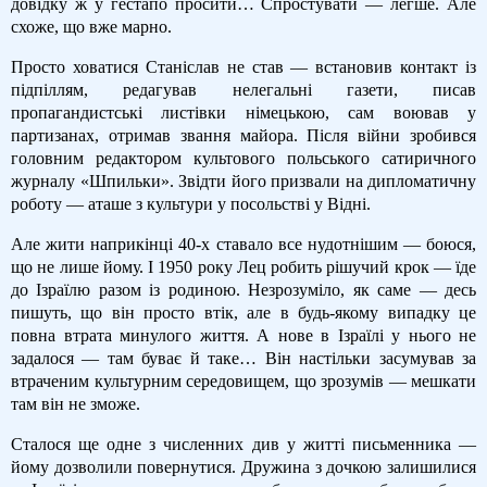
довідку ж у гестапо просити… Спростувати — легше. Але
схоже, що вже марно.
Просто ховатися Станіслав не став — встановив контакт із
підпіллям, редагував нелегальні газети, писав
пропагандистські листівки німецькою, сам воював у
партизанах, отримав звання майора. Після війни зробився
головним редактором культового польського сатиричного
журналу «Шпильки». Звідти його призвали на дипломатичну
роботу — аташе з культури у посольстві у Відні.
Але жити наприкінці 40-х ставало все нудотнішим — боюся,
що не лише йому. І 1950 року Лец робить рішучий крок — їде
до Ізраїлю разом із родиною. Незрозуміло, як саме — десь
пишуть, що він просто втік, але в будь-якому випадку це
повна втрата минулого життя. А нове в Ізраїлі у нього не
задалося — там буває й таке… Він настільки засумував за
втраченим культурним середовищем, що зрозумів — мешкати
там він не зможе.
Сталося ще одне з численних див у житті письменника —
йому дозволили повернутися. Дружина з дочкою залишилися