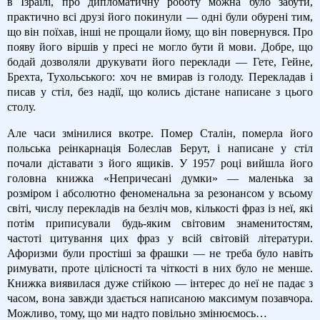
в Ізраїлі, про дипломатичну роботу можна було забути,
практично всі друзі його покинули — одні були обурені тим,
що він поїхав, інші не прощали йому, що він повернувся. Про
появу його віршів у пресі не могло бути й мови. Добре, що
бодай дозволяли друкувати його переклади — Гете, Гейне,
Брехта, Тухольського: хоч не вмирав із голоду. Перекладав і
писав у стіл, без надії, що колись дістане написане з цього
столу.
Але часи змінилися вкотре. Помер Сталін, померла його
польська реінкарнація Болеслав Берут, і написане у стіл
почали діставати з його ящиків. У 1957 році вийшла його
головна книжка «Непричесані думки» — маленька за
розміром і абсолютно феноменальна за резонансом у всьому
світі, числу перекладів на безліч мов, кількості фраз із неї, які
потім приписували будь-яким світовим знаменитостям,
частоті цитування цих фраз у всій світовій літератури.
Афоризми були простіші за фрашки — не треба було навіть
римувати, проте цілісності та чіткості в них було не менше.
Книжка виявилася дуже стійкою — інтерес до неї не падає з
часом, вона завжди здається написаною максимум позавчора.
Можливо, тому, що ми надто повільно змінюємось…