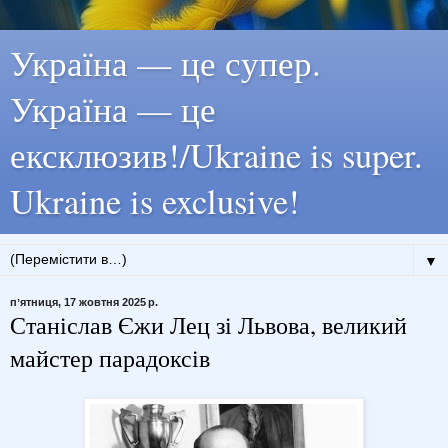
Україна — це супер.
Україна — це
ексклюзив!/Ukraine is super.
Ukraine is exclusive!
▼
пʼятниця, 17 жовтня 2025 р.
Станіслав Єжи Лец зі Львова, великий
майстер парадоксів