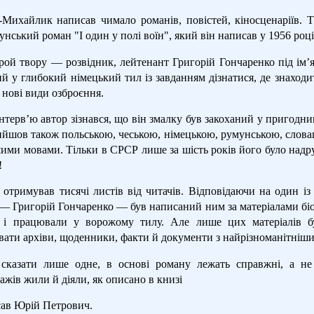
Михайлик написав чимало романів, повістей, кіносценаріїв. 
нський роман "І один у полі воїн", який він написав у 1956 роц
рой твору — розвідник, лейтенант Григорій Гончаренко під ім’
й у глибокий німецький тил із завданням дізнатися, де знаходи
 нові види озброєння.
нтерв’ю автор зізнався, що він змалку був закоханий у пригодни
вийшов також польською, чеською, німецькою, румунською, слова
шими мовами. Тільки в СРСР лише за шість років його було над
!
отримував тисячі листів від читачів. Відповідаючи на один із
— Григорій Гончаренко — був написаний ним за матеріалами біог
и і працювали у ворожому тилу. Але лише цих матеріалів б
вати архіви, щоденники, факти й документи з найрізноманітніши
казати лише одне, в основі роману лежать справжні, а не в
ажів жили й діяли, як описано в книзі
ав Юрій Петрович.