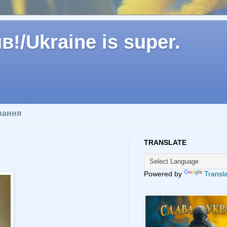
!/Ukraine is super.
вання
TRANSLATE
Powered by
Transl