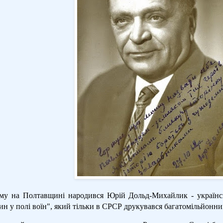
му на Полтавщині народився Юрій Дольд-Михайлик - українськ
ин у полі воїн", який тільки в СРСР друкувався багатомільйонн