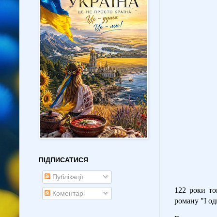
ПІДПИСАТИСЯ
Публікації
122 роки то
Коментарі
роману "І од