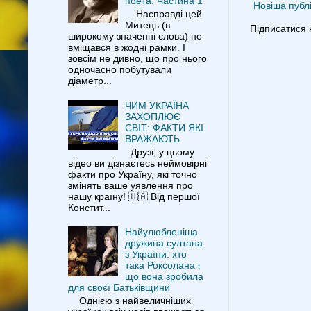
поета. Частина 1
Новіша публі
Насправді цей
Митець (в
Підписатися 
широкому значенні слова) не
вміщався в жодні рамки. І
зовсім не дивно, що про нього
одночасно побутували
діаметр...
ЧИМ УКРАЇНА
ЗАХОПЛЮЄ
СВІТ: ФАКТИ ЯКІ
ВРАЖАЮТЬ
Друзі, у цьому
відео ви дізнаєтесь неймовірні
факти про Україну, які точно
змінять ваше уявлення про
нашу країну! 🇺🇦 Від першої
Констит...
Найулюбленіша
дружина султана
з України: хто
така Роксолана і
що вона зробила
для своєї Батьківщини
Однією з найвеличніших