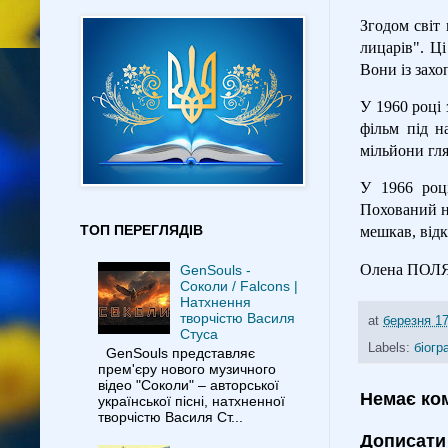
Згодом світ
лицарів". Ц
Вони із захо
У 1960 році
фільм під н
мільйони гля
У 1966 році
Похований на
ТОП ПЕРЕГЛЯДІВ
мешкав, від
Олена ПОЛ
GenSouls -
Соколи / Falcons |
Натхнення
творчістю Василя
at
березня 17
Стуса
Labels:
біогр
GenSouls представляє
прем'єру нового музичного
відео "Соколи" – авторської
Немає ко
української пісні, натхненної
творчістю Василя Ст...
Дописати