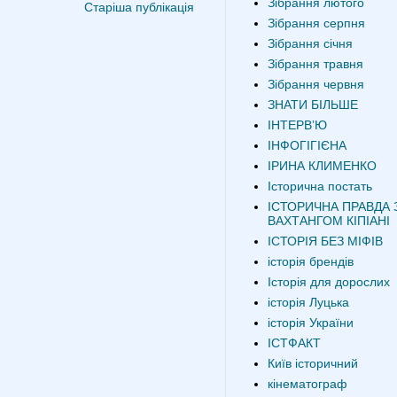
Зібрання лютого
Старіша публікація
Зібрання серпня
Зібрання січня
Зібрання травня
Зібрання червня
ЗНАТИ БІЛЬШЕ
ІНТЕРВʼЮ
ІНФОГІГІЄНА
ІРИНА КЛИМЕНКО
Історична постать
ІСТОРИЧНА ПРАВДА 
ВАХТАНГОМ КІПІАНІ
ІСТОРІЯ БЕЗ МІФІВ
історія брендів
Історія для дорослих
історія Луцька
історія України
ІСТФАКТ
Київ історичний
кінематограф