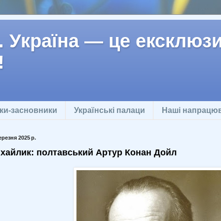
 Україна — це ексклюзив
!
ки-засновники
Українські палаци
Наші напрацю
ерезня 2025 р.
хайлик: полтавський Артур Конан Дойл