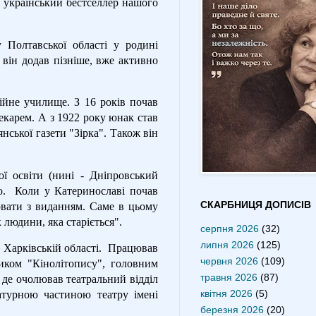
український бестселлер нашого
Полтавської області у родині
він додав пізніше, вже активно
ійне училище. З 16 років почав
екарем. А з 1922 року юнак став
ської газети "Зірка". Також він
ї освіти (нині - Дніпровський
о.
Коли у Катеринославі почав
СКАРБНИЦЯ ДОПИСІВ
ювати з виданням. Саме в цьому
людини, яка старіється".
серпня 2026
(32)
липня 2026
(125)
 Харківській області.
Працював
червня 2026
(109)
ником "Кінолітопису", головним
травня 2026
(87)
, де очолював театральний відділ
квітня 2026
(5)
атурною частиною театру імені
березня 2026
(20)