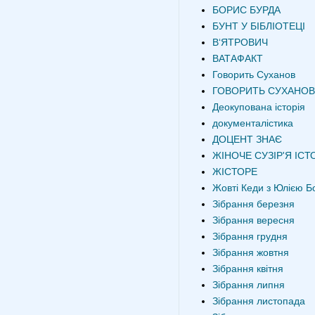
БОРИС БУРДА
БУНТ У БІБЛІОТЕЦІ
В‘ЯТРОВИЧ
ВАТАФАКТ
Говорить Суханов
ГОВОРИТЬ СУХАНОВ
Деокупована історія
документалістика
ДОЦЕНТ ЗНАЄ
ЖІНОЧЕ СУЗІР'Я ІСТО
ЖІСТОРЕ
Жовті Кеди з Юлією Б
Зібрання березня
Зібрання вересня
Зібрання грудня
Зібрання жовтня
Зібрання квітня
Зібрання липня
Зібрання листопада