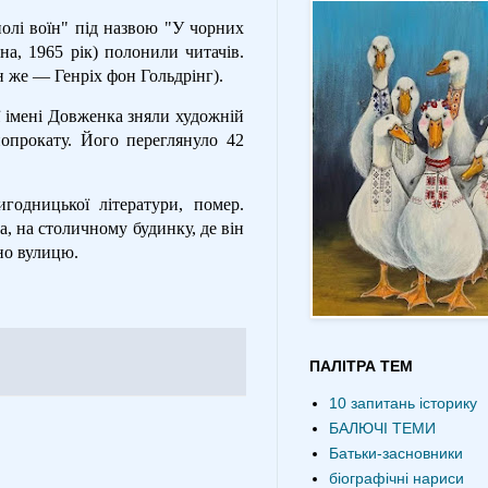
полі воїн" під назвою "У чорних
на, 1965 рік) полонили читачів.
н же — Генріх фон Гольдрінг).
ії імені Довженка зняли художній
опрокату. Його переглянуло 42
годницької літератури, помер.
, на столичному будинку, де він
ано вулицю.
ПАЛІТРА ТЕМ
10 запитань історику
БАЛЮЧІ ТЕМИ
Батьки-засновники
біографічні нариси