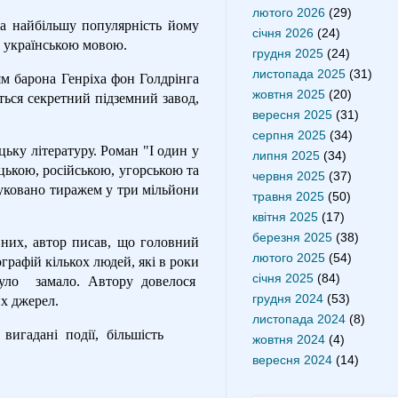
лютого 2026
(29)
Та найбільшу популярність йому
січня 2026
(24)
і українською мовою.
грудня 2025
(24)
листопада 2025
(31)
ям барона Генріха фон Голдрінга
жовтня 2025
(20)
ться секретний підземний завод,
вересня 2025
(31)
серпня 2025
(34)
цьку літературу. Роман "І один у
липня 2025
(34)
цькою, російською, угорською та
червня 2025
(37)
руковано тиражем у три мільйони
травня 2025
(50)
квітня 2025
(17)
березня 2025
(38)
 них, автор писав, що головний
лютого 2025
(54)
рафій кількох людей, які в роки
січня 2025
(84)
уло
замало. Автору довелося
грудня 2024
(53)
х джерел.
листопада 2024
(8)
игадані події, більшість
жовтня 2024
(4)
вересня 2024
(14)