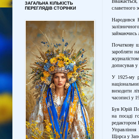
Вважається,
ЗАГАЛЬНА КІЛЬКІСТЬ
славетного з
ПЕРЕГЛЯДІВ СТОРІНКИ
Народився Ю
залізничног
займаючись 
Початкову ш
заробляти на
журналістом 
дописував у 
У 1925-му р
національни
виходити лі
часописі у 
Був Юрій Пет
на посаді г
редактором К
Управління 
Щорса у Зап