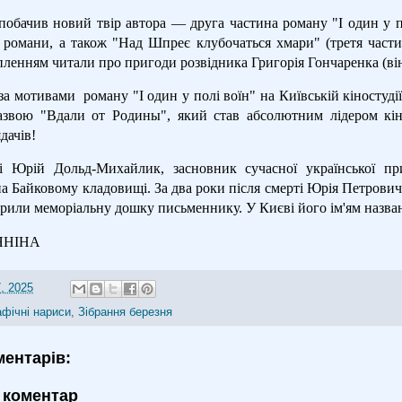
 побачив новий твір автора — друга частина роману "І один у 
і романи, а також "Над Шпреє клубочаться хмари" (третя части
пленням читали про пригоди розвідника Григорія Гончаренка (ві
 за мотивами
роману "І один у полі воїн" на Київській кіностуд
азвою "Вдали от Родины", який став абсолютним лідером кін
дачів!
 Юрій Дольд-Михайлик, засновник сучасної української при
 Байковому кладовищі. За два роки після смерті Юрія Петровича
крили меморіальну дошку письменнику. У Києві його ім'ям назв
ЯНІНА
, 2025
афічні нариси
,
Зібрання березня
ментарів:
 коментар