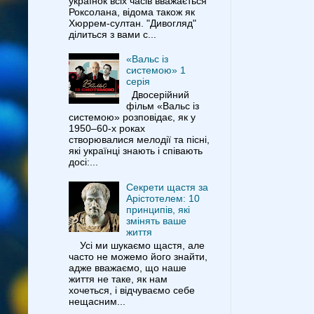
українок всіх часів вважається
Роксолана, відома також як
Хюррем-султан. "Дивогляд"
ділиться з вами с...
«Вальс із
системою» 1
серія
Двосерійний
фільм «Вальс із
системою» розповідає, як у
1950–60-х роках
створювалися мелодії та пісні,
які українці знають і співають
досі:...
Секрети щастя за
Арістотелем: 10
принципів, які
змінять ваше
життя
Усі ми шукаємо щастя, але
часто не можемо його знайти,
адже вважаємо, що наше
життя не таке, як нам
хочеться, і відчуваємо себе
нещасним...