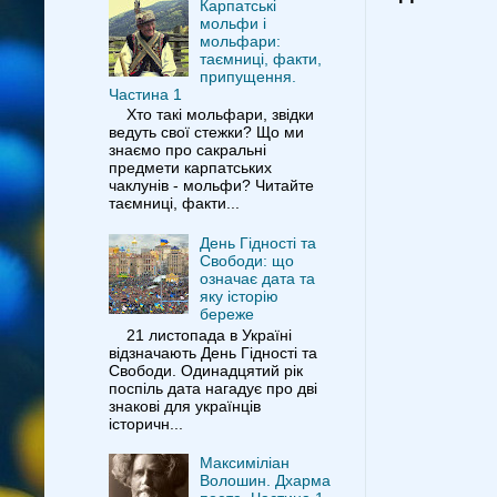
Карпатські
мольфи і
мольфари:
таємниці, факти,
припущення.
Частина 1
Хто такі мольфари, звідки
ведуть свої стежки? Що ми
знаємо про сакральні
предмети карпатських
чаклунів - мольфи? Читайте
таємниці, факти...
День Гідності та
Свободи: що
означає дата та
яку історію
береже
21 листопада в Україні
відзначають День Гідності та
Свободи. Одинадцятий рік
поспіль дата нагадує про дві
знакові для українців
історичн...
Максиміліан
Волошин. Дхарма