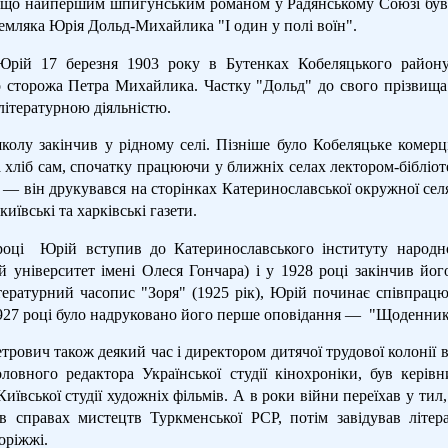
 що найпершим шпигунським романом у Радянському Союзі був 
емляка Юрія Дольд-Михайлика "І один у полі воїн".
рій 17 березня 1903 року в Бутенках Кобеляцького району 
о сторожа Петра Михайлика. Частку "Дольд" до свого прізвища 
літературною діяльністю.
колу закінчив у рідному селі. Пізніше було Кобеляцьке комерц
 хліб сам, спочатку працюючи у ближніх селах лектором-бібліот
— він друкувався на сторінках Катеринославської окружної селян
київські та харківські газети.
оці
Юрій вступив до Катеринославського інституту народно
й університет імені Олеся Гончара) і у 1928 році закінчив йог
тературний часопис "Зоря" (1925 рік), Юрій починає співпрац
1927 році було надруковано його перше оповідання —
"Щоденник 
рович також деякий час і директором дитячої трудової колонії в
оловного редактора Української студії кінохроніки, був керів
иївської студії художніх фільмів. А в роки війни переїхав у тил
в справах мистецтв Туркменської РСР, потім завідував літер
оріжжі.