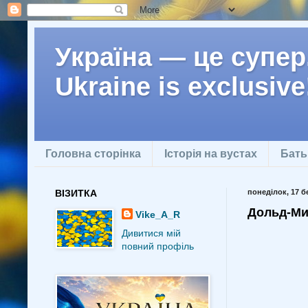
Україна — це супер.
Ukraine is exclusive
Головна сторінка
Історія на вустах
Бать
ВІЗИТКА
понеділок, 17 б
Дольд-Ми
Vike_A_R
Дивитися мій
повний профіль