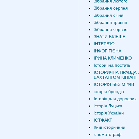
Зібрання лютого
Зібрання серпня
Зібрання січня
Зібрання травня
Зібрання червня
ЗНАТИ БІЛЬШЕ
ІНТЕРВʼЮ
ІНФОГІГІЄНА
ІРИНА КЛИМЕНКО
Історична постать
ІСТОРИЧНА ПРАВДА 
ВАХТАНГОМ КІПІАНІ
ІСТОРІЯ БЕЗ МІФІВ
історія брендів
Історія для дорослих
історія Луцька
історія України
ІСТФАКТ
Київ історичний
кінематограф