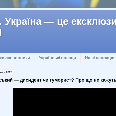
 Україна — це ексклюзив
!
ки-засновники
Українські палаци
Наші напрацю
вня 2025 р.
ський — дисидент чи гуморист? Про що не кажуть