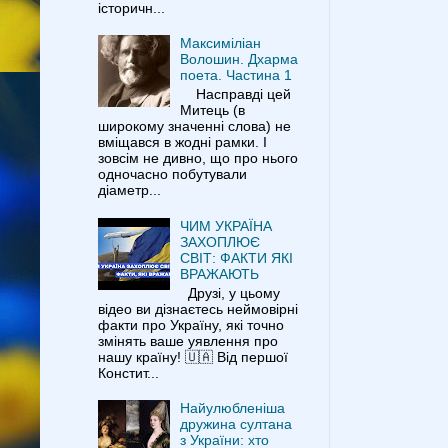
історичн...
Максиміліан
Волошин. Дхарма
поета. Частина 1
Насправді цей
Митець (в
широкому значенні слова) не
вміщався в жодні рамки. І
зовсім не дивно, що про нього
одночасно побутували
діаметр...
ЧИМ УКРАЇНА
ЗАХОПЛЮЄ
СВІТ: ФАКТИ ЯКІ
ВРАЖАЮТЬ
Друзі, у цьому
відео ви дізнаєтесь неймовірні
факти про Україну, які точно
змінять ваше уявлення про
нашу країну! 🇺🇦 Від першої
Констит...
Найулюбленіша
дружина султана
з України: хто