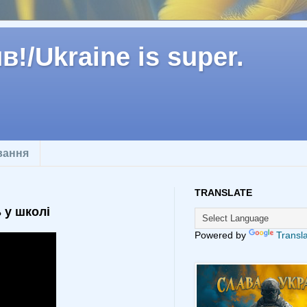
!/Ukraine is super.
вання
TRANSLATE
 у школі
Powered by
Transl