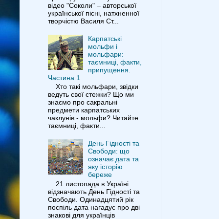
відео "Соколи" – авторської
української пісні, натхненної
творчістю Василя Ст...
Карпатські
мольфи і
мольфари:
таємниці, факти,
припущення.
Частина 1
Хто такі мольфари, звідки
ведуть свої стежки? Що ми
знаємо про сакральні
предмети карпатських
чаклунів - мольфи? Читайте
таємниці, факти...
День Гідності та
Свободи: що
означає дата та
яку історію
береже
21 листопада в Україні
відзначають День Гідності та
Свободи. Одинадцятий рік
поспіль дата нагадує про дві
знакові для українців