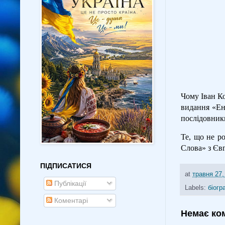
Чому Іван Ко
видання «Ен
послідовник
Те, що не р
Слова» з Єв
ПІДПИСАТИСЯ
at
травня 27,
Публікації
Labels:
біогр
Коментарі
Немає ко