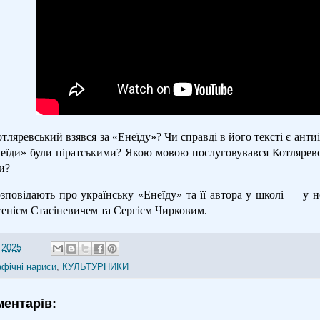
тляревський взявся за «Енеїду»? Чи справді в його тексті є ант
еїди» були піратськими? Якою мовою послуговувався Котляревсь
и?
озповідають про українську «Енеїду» та її автора у школі — у
генієм Стасіневичем та Сергієм Чирковим.
 2025
афічні нариси
,
КУЛЬТУРНИКИ
ментарів: