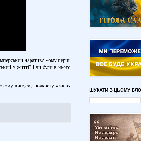
иімперський наратив? Чому перші
кий у житті? І чи були в нього
 новому випуску подкасту «Запах
ШУКАТИ В ЦЬОМУ БЛО