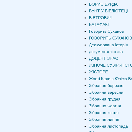
БОРИС БУРДА
БУНТ У БІБЛІОТЕЦІ
В‘ЯТРОВИЧ
ВАТАФАКТ
Говорить Суханов
ГОВОРИТЬ СУХАНОВ
Деокупована історія
документалістика
ДОЦЕНТ ЗНАЄ
ЖІНОЧЕ СУЗІР'Я ІСТО
ЖІСТОРЕ
Жовті Кеди з Юлією Б
Зібрання березня
Зібрання вересня
Зібрання грудня
Зібрання жовтня
Зібрання квітня
Зібрання липня
Зібрання листопада