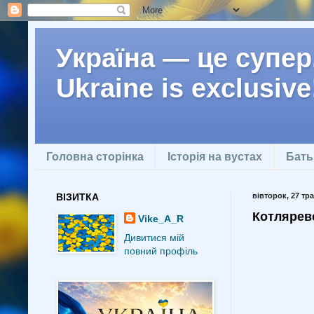
Україна — це супер.
Ukraine is exclusive
Головна сторінка
Історія на вустах
Бать
ВІЗИТКА
вівторок, 27 тра
Котлярев
Vike_A_R
Дивитися мій
повний профіль