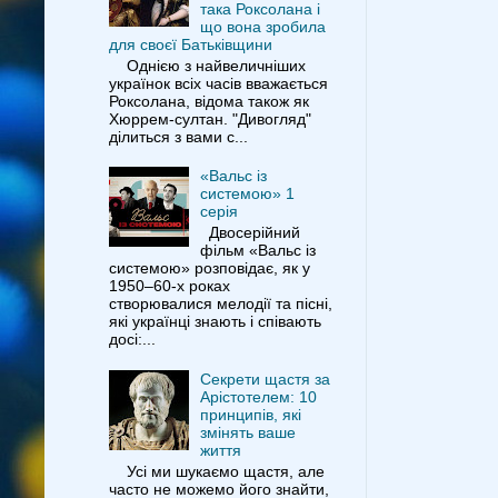
така Роксолана і
що вона зробила
для своєї Батьківщини
Однією з найвеличніших
українок всіх часів вважається
Роксолана, відома також як
Хюррем-султан. "Дивогляд"
ділиться з вами с...
«Вальс із
системою» 1
серія
Двосерійний
фільм «Вальс із
системою» розповідає, як у
1950–60-х роках
створювалися мелодії та пісні,
які українці знають і співають
досі:...
Секрети щастя за
Арістотелем: 10
принципів, які
змінять ваше
життя
Усі ми шукаємо щастя, але
часто не можемо його знайти,