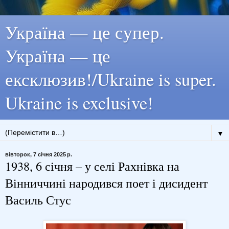
Україна — це супер.
Україна — це
ексклюзив!/Ukraine is super.
Ukraine is exclusive!
▼
вівторок, 7 січня 2025 р.
1938, 6 січня – у селі Рахнівка на
Вінниччині народився поет і дисидент
Василь Стус