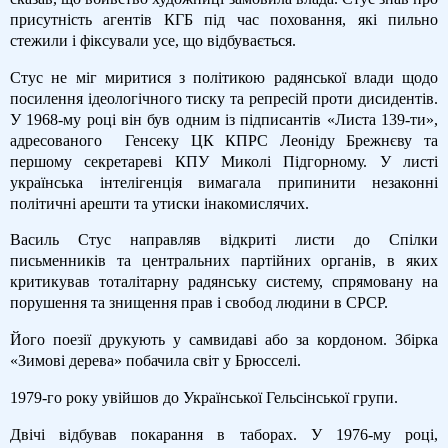
присутність агентів КГБ під час поховання, які пильно
стежили і фіксували усе, що відбувається.
Стус не міг миритися з політикою радянської влади щодо
посилення ідеологічного тиску та репресій проти дисидентів.
У 1968-му році він був одним із підписантів «Листа 139-ти»,
адресованого
Генсеку ЦК КПРС Леоніду Брежнєву та
першому секретареві КПУ Миколі Підгорному. У листі
українська інтелігенція вимагала припинити незаконні
політичні арешти та утиски інакомислячих.
Василь Стус направляв відкриті листи до Спілки
письменників та центральних партійних органів, в яких
критикував тоталітарну радянську систему, спрямовану на
порушення та знищення прав і свобод людини в СРСР.
Його поезії друкують у самвидаві або за кордоном. Збірка
«Зимові дерева» побачила світ у Брюсселі.
1979-го року увійшов до Української Гельсінської групи.
Двічі відбував покарання в таборах. У 1976-му році,