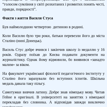
“голосом сумління у світі розхитаних і розмитих понять честі,
правди, порядності”.
Факти з життя Василя Стуса
Був наймолодшою четвертою
дитиною в родині.
Коли Василю було три роки, батьки перевезли його до міста
Сталіно (нині Донецьк).
Василь Стус добре вчився і закінчив школу із медаллю у 16
років. Одразу поїхав до Києва подавати документи на
журналістику. Однак йому відмовили, бо виявився «занадто
малим» за віком.
На факультет української філології педагогічного інституту у
Сталіно його зарахували без вступних іспитів. Шкільна
медаль давала таку пільгу.
Самотужки вивчив латину. Добре знав німецьку мову. Читав
Гейне в оригіналі. В університеті на заняттях з німецької
перекладав без словника. А відповідав завжди виключно