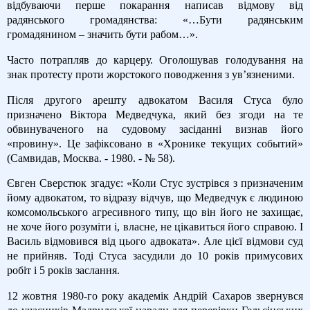
відбуваючи перше покарання написав відмову від
радянського громадянства: «…Бути радянським
громадянином – значить бути рабом…».
Часто потрапляв до карцеру. Оголошував голодування на
знак протесту проти жорстокого поводження з ув’язненими.
Після другого арешту адвокатом Василя Стуса було
призначено Віктора Медведчука, який без згоди на те
обвинуваченого на судовому засіданні визнав його
«провину». Це зафіксовано в «Хронике текущих событий»
(Самвидав, Москва. - 1980. - № 58).
Євген Сверстюк згадує: «Коли Стус зустрівся з призначеним
йому адвокатом, то відразу відчув, що Медведчук є людиною
комсомольського агресивного типу, що він його не захищає,
не хоче його розуміти і, власне, не цікавиться його справою. І
Василь відмовився від цього адвоката». Але цієї відмови суд
не прийняв. Тоді Стуса засудили до 10 років примусових
робіт і 5 років заслання.
12 жовтня 1980-го року академік Андрій Сахаров звернувся