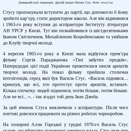
Донецький клуб літераторів. Другий ліворуч Василь Стус. Фото: www.5.ua
Стусу пропонували вступити до партії, що допомогло б йому
зробити кар’єру, стати директором школи. Але він відмовився
і 1963-го року вступив до аспірантури Інституту літератури
АН УРСР у Києві. Тут він познайомився із шістдесятниками
Іваном Світличним, Михайлиною Коцюбинською та увійшов
до Клубу творчої молоді.
4 вересня 1965-го року в Києві мала відбутися прем’єра
фільму Сергія Параджанова «Тіні забутих предків».
Напередодні цієї події Україною прокотилася хвиля арештів
творчої молоді. На показ фільму прийшла столична
інтелігенція, серед якої був Василь Стус. «Василь піднявся…
крикнув, що всі, хто протестує проти арештів, встаньте.
Кілька спочатку людей піднялися, потім більше, потім більше.
Але не всі…», - так згадує той день Іван Дзюба.
За цей вчинок Стуса виключили з аспірантури. Після чого
поетові довелося працювати на різних роботах чорноробом.
На похороні Алли Горської у грудні 1970-го Василь Стус
сказав, що вбивство художниці замовила влада. Стус знав про