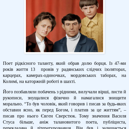
Поет рідкісного таланту, який обрав долю борця. Із 47-ми
років життя 13
провів у радянських слідчих ізоляторах,
карцерах, камерах-одиночках, мордовських таборах, на
Колимі, на каторжній роботі в шахті.
Його позбавляли побачень з рідними, вилучали вірші, листи й
рукописи, знущалися фізично й намагалися знищити
морально. “То був чоловік, який говорив і писав за будь-яких
обставин ясно, як перед Богом, і платив за це життям”, –
писав про нього Євген Сверстюк. Тому значення Василя
Стуса більше, аніж талановитого поета, публіциста,
перекладача й літературознавця. Він був і залишається