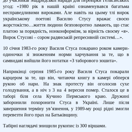
до учасників Мадридської наради для перевірки Гельсінських
угод: «1980 рік в нашій країні ознаменувався багатьма
несправедливими вироками. Але навіть на цьому тлі вирок
українському поетові Василю Стусу вражає своєю
жорстокістю…життя людини безповоротно ламають, що стає
платою за порядність, нонконформізм, за вірність своєму «я».
Вирок Стусові – сором радянській репресивній системі…».
10 січня 1983-го року Василя Стуса покарано роком камери-
одиночки зі зниженням норми харчування за те, що в
самвидаві вийшли його нотатки «З таборового зошита».
Наприкінці серпня 1985-го року Василя Стуса покарали
карцером за те, що він, читаючи книгу в камері обперся
рукою об нари. На знак протесту він оголосив сухе
голодування, а в ніч з 3 на 4 вересня помер. Сталося це в
таборі біля села Кучино Пермського краю. Дружині
заборонили похоронити Стуса в Україні. Лише після
завершення терміну ув’язнення, у 1989-му році рідні змогли
перевезти його прах на Батьківщину.
Табірні наглядачі знищили рукопис із 300 віршами.