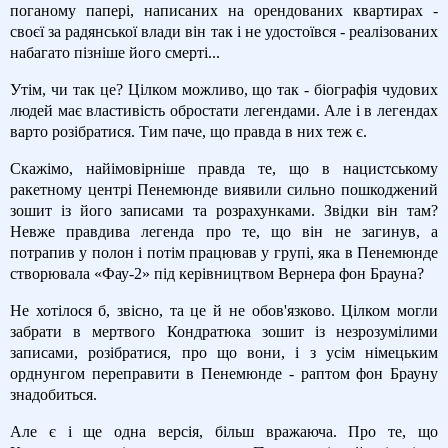
поганому папері, написаних на орендованих квартирах -
своєї за радянської влади він так і не удостоївся - реалізованих
набагато пізніше його смерті...
Утім, чи так це? Цілком можливо, що так - біографія чудових
людей має властивість обростати легендами. Але і в легендах
варто розібратися. Тим паче, що правда в них теж є.
Скажімо, найімовірніше правда те, що в нацистському
ракетному центрі Пенемюнде виявили сильно пошкоджений
зошит із його записами та розрахунками. Звідки він там?
Невже правдива легенда про те, що він не загинув, а
потрапив у полон і потім працював у групі, яка в Пенемюнде
створювала «Фау-2» під керівництвом Вернера фон Брауна?
Не хотілося б, звісно, та це й не обов'язково. Цілком могли
забрати в мертвого Кондратюка зошит із незрозумілими
записами, розібратися, про що вони, і з усім німецьким
орднунгом переправити в Пенемюнде - раптом фон Брауну
знадобиться.
Але є і ще одна версія, більш вражаюча. Про те, що