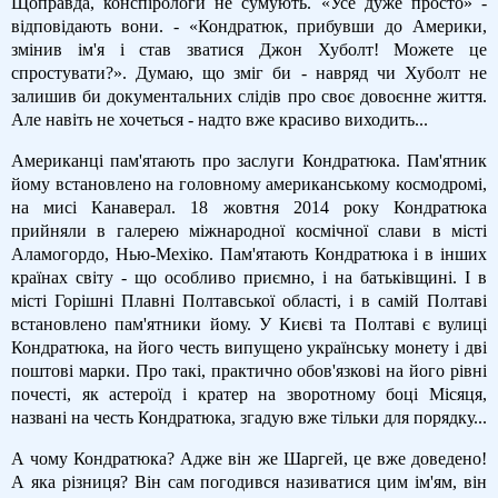
Щоправда, конспірологи не сумують. «Усе дуже просто» -
відповідають вони. - «Кондратюк, прибувши до Америки,
змінив ім'я і став зватися Джон Хуболт! Можете це
спростувати?». Думаю, що зміг би - навряд чи Хуболт не
залишив би документальних слідів про своє довоєнне життя.
Але навіть не хочеться - надто вже красиво виходить...
Американці пам'ятають про заслуги Кондратюка. Пам'ятник
йому встановлено на головному американському космодромі,
на мисі Канаверал. 18 жовтня 2014 року Кондратюка
прийняли в галерею міжнародної космічної слави в місті
Аламогордо, Нью-Мехіко. Пам'ятають Кондратюка і в інших
країнах світу - що особливо приємно, і на батьківщині. І в
місті Горішні Плавні Полтавської області, і в самій Полтаві
встановлено пам'ятники йому. У Києві та Полтаві є вулиці
Кондратюка, на його честь випущено українську монету і дві
поштові марки. Про такі, практично обов'язкові на його рівні
почесті, як астероїд і кратер на зворотному боці Місяця,
названі на честь Кондратюка, згадую вже тільки для порядку...
А чому Кондратюка? Адже він же Шаргей, це вже доведено!
А яка різниця? Він сам погодився називатися цим ім'ям, він