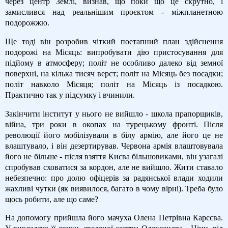
через центр Землі, визнав, що поки що це скрутно, і
замислився над реальнішим проєктом - міжпланетною
подорожжю.
Ще тоді він розробив чіткий поетапний план здійснення
подорожі на Місяць: випробувати дію пристосування для
підйому в атмосферу; політ не особливо далеко від земної
поверхні, на кілька тисяч верст; політ на Місяць без посадки;
політ навколо Місяця; політ на Місяць із посадкою.
Практично так у підсумку і вчинили.
Закінчити інститут у нього не вийшло - школа прапорщиків,
війна, три роки в окопах на турецькому фронті. Після
революції його мобілізували в білу армію, але його це не
влаштувало, і він дезертирував. Червона армія влаштовувала
його не більше - після взяття Києва більшовиками, він узагалі
спробував сховатися за кордон, але не вийшло. Жити ставало
небезпечно: про долю офіцерів за радянської влади ходили
жахливі чутки (як виявилося, багато в чому вірні). Треба було
щось робити, але що саме?
На допомогу прийшла його мачуха Олена Петрівна Карєєва.