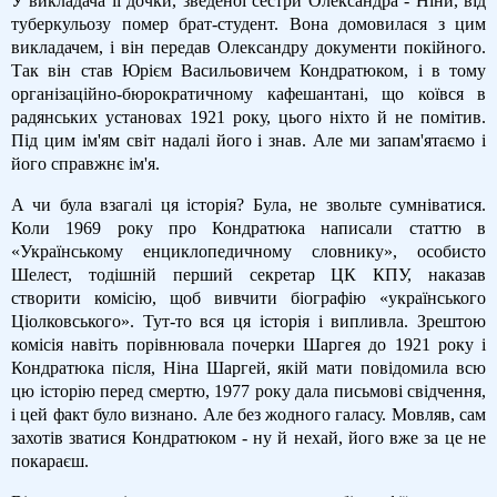
У викладача її дочки, зведеної сестри Олександра - Ніни, від
туберкульозу помер брат-студент. Вона домовилася з цим
викладачем, і він передав Олександру документи покійного.
Так він став Юрієм Васильовичем Кондратюком, і в тому
організаційно-бюрократичному кафешантані, що коївся в
радянських установах 1921 року, цього ніхто й не помітив.
Під цим ім'ям світ надалі його і знав. Але ми запам'ятаємо і
його справжнє ім'я.
А чи була взагалі ця історія? Була, не звольте сумніватися.
Коли 1969 року про Кондратюка написали статтю в
«Українському енциклопедичному словнику», особисто
Шелест, тодішній перший секретар ЦК КПУ, наказав
створити комісію, щоб вивчити біографію «українського
Ціолковського». Тут-то вся ця історія і випливла. Зрештою
комісія навіть порівнювала почерки Шаргея до 1921 року і
Кондратюка після, Ніна Шаргей, якій мати повідомила всю
цю історію перед смертю, 1977 року дала письмові свідчення,
і цей факт було визнано. Але без жодного галасу. Мовляв, сам
захотів зватися Кондратюком - ну й нехай, його вже за це не
покараєш.