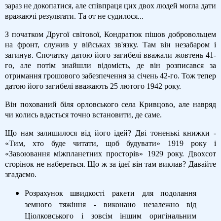
зараз не докопатися, але співпраця цих двох людей могла дати
вражаючі результати. Та от не судилося...
З початком Другої світової, Кондратюк пішов добровольцем
на фронт, служив у військах зв'язку. Там він незабаром і
загинув. Спочатку датою його загибелі вважали жовтень 41-
го, але потім знайшли відомість, де він розписався за
отримання грошового забезпечення за січень 42-го. Тож тепер
датою його загибелі вважають 25 лютого 1942 року.
Він похований біля орловського села Кривцово, але навряд
чи колись вдасться точно встановити, де саме.
Що нам залишилося від його ідей? Дві тоненькі книжки -
«Тим, хто буде читати, щоб будувати» 1919 року і
«Завоювання міжпланетних просторів» 1929 року. Двохсот
сторінок не набереться. Що ж за ідеї він там виклав? Давайте
згадаємо.
Розрахунок швидкості ракети для подолання
земного тяжіння - виконано незалежно від
Ціолковського і зовсім іншим оригінальним