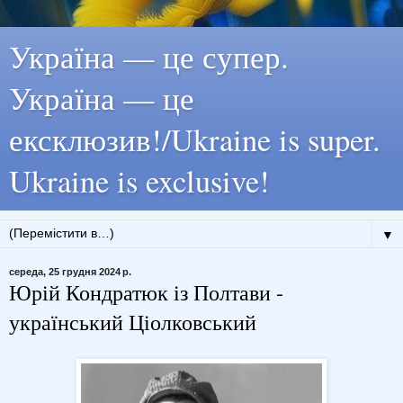
Україна — це супер.
Україна — це
ексклюзив!/Ukraine is super.
Ukraine is exclusive!
▼
середа, 25 грудня 2024 р.
Юрій Кондратюк із Полтави -
український Ціолковський