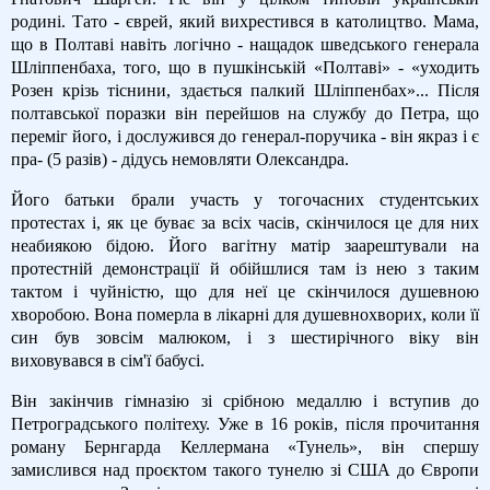
родині. Тато - єврей, який вихрестився в католицтво. Мама,
що в Полтаві навіть логічно - нащадок шведського генерала
Шліппенбаха, того, що в пушкінській «Полтаві» - «уходить
Розен крізь тіснини, здається палкий Шліппенбах»... Після
полтавської поразки він перейшов на службу до Петра, що
переміг його, і дослужився до генерал-поручика - він якраз і є
пра- (5 разів) - дідусь немовляти Олександра.
Його батьки брали участь у тогочасних студентських
протестах і, як це буває за всіх часів, скінчилося це для них
неабиякою бідою. Його вагітну матір заарештували на
протестній демонстрації й обійшлися там із нею з таким
тактом і чуйністю, що для неї це скінчилося душевною
хворобою. Вона померла в лікарні для душевнохворих, коли її
син був зовсім малюком, і з шестирічного віку він
виховувався в сім'ї бабусі.
Він закінчив гімназію зі срібною медаллю і вступив до
Петроградського політеху. Уже в 16 років, після прочитання
роману Бернгарда Келлермана «Тунель», він спершу
замислився над проєктом такого тунелю зі США до Європи