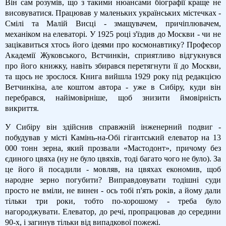
Він сам розумів, що з такими нюансами біографії краще не
висовуватися. Працював у маленьких українських містечках -
Смілі та Малій Висці - змащувачем, причіплювачем,
механіком на елеваторі. У 1925 році з'їздив до Москви - чи не
зацікавиться хтось його ідеями про космонавтику? Професор
Академії Жуковського, Вєтчинкін, сприятливо відгукнувся
про його книжку, навіть збирався перетягнути її до Москви,
та щось не зрослося. Книга вийшла 1929 року під редакцією
Ветчинкіна, але коштом автора - уже в Сибіру, куди він
перебрався, найімовірніше, щоб знизити ймовірність
викриття.
У Сибіру він здійснив справжній інженерний подвиг -
побудував у місті Камінь-на-Обі гігантський елеватор на 13
000 тонн зерна, який прозвали «Мастодонт», причому без
єдиного цвяха (ну не було цвяхів, тоді багато чого не було). За
це його й посадили - мовляв, на цвяхах економив, щоб
народне зерно погубити? Виправдовувати тодішні суди
просто не вміли, не винен - ось тобі п'ять років, а йому дали
тільки три роки, тобто по-хорошому - треба було
нагороджувати. Елеватор, до речі, пропрацював до середини
90-х, і загинув тільки від випадкової пожежі.