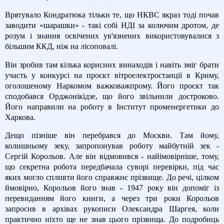
Врятувало Кондратюка тільки те, що НКВС якраз тоді почав
заводити «шарашки» - такі собі НДІ за колючим дротом, де
розум і знання освічених ув'язнених використовувалися з
більшим ККД, ніж на лісоповалі.
Він зробив там кілька корисних винаходів і навіть зміг брати
участь у конкурсі на проєкт вітроелектростанції в Криму,
оголошеному Наркомом важковажпрому. Його проєкт так
сподобався Орджонікідзе, що його звільнили достроково.
Його направили на роботу в Інститут променергетики до
Харкова.
Дещо пізніше він перебрався до Москви. Там йому,
колишньому зеку, запропонував роботу майбутній зек -
Сергій Корольов. Але він відмовився - найімовірніше, тому,
що секретна робота передбачала суворі перевірки, під час
яких могло спливти його справжнє прізвище. До речі, цілком
ймовірно, Корольов його знав - 1947 року він допоміг із
перевиданням його книги, а через три роки Корольов
запросив в архівах рукописи Олександра Шаргея, коли
практично ніхто ще не знав цього прізвища. До подробиць