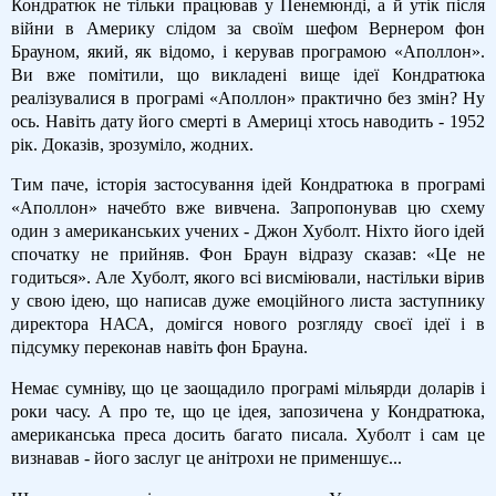
Кондратюк не тільки працював у Пенемюнді, а й утік після
війни в Америку слідом за своїм шефом Вернером фон
Брауном, який, як відомо, і керував програмою «Аполлон».
Ви вже помітили, що викладені вище ідеї Кондратюка
реалізувалися в програмі «Аполлон» практично без змін? Ну
ось. Навіть дату його смерті в Америці хтось наводить - 1952
рік. Доказів, зрозуміло, жодних.
Тим паче, історія застосування ідей Кондратюка в програмі
«Аполлон» начебто вже вивчена. Запропонував цю схему
один з американських учених - Джон Хуболт. Ніхто його ідей
спочатку не прийняв. Фон Браун відразу сказав: «Це не
годиться». Але Хуболт, якого всі висміювали, настільки вірив
у свою ідею, що написав дуже емоційного листа заступнику
директора НАСА, домігся нового розгляду своєї ідеї і в
підсумку переконав навіть фон Брауна.
Немає сумніву, що це заощадило програмі мільярди доларів і
роки часу. А про те, що це ідея, запозичена у Кондратюка,
американська преса досить багато писала. Хуболт і сам це
визнавав - його заслуг це анітрохи не применшує...