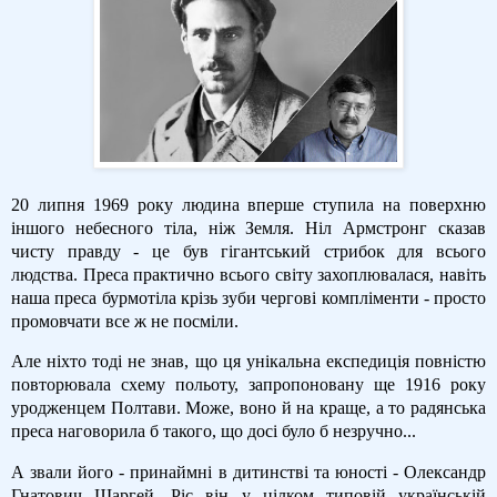
20 липня 1969 року людина вперше ступила на поверхню
іншого небесного тіла, ніж Земля. Ніл Армстронг сказав
чисту правду - це був гігантський стрибок для всього
людства. Преса практично всього світу захоплювалася, навіть
наша преса бурмотіла крізь зуби чергові компліменти - просто
промовчати все ж не посміли.
Але ніхто тоді не знав, що ця унікальна експедиція повністю
повторювала схему польоту, запропоновану ще 1916 року
уродженцем Полтави. Може, воно й на краще, а то радянська
преса наговорила б такого, що досі було б незручно...
А звали його - принаймні в дитинстві та юності - Олександр
Гнатович Шаргей. Ріс він у цілком типовій українській